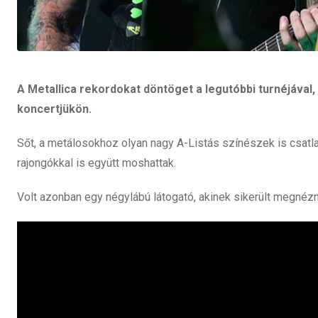
A Metallica rekordokat döntöget a legutóbbi turnéjával, 
koncertjükön.
Sőt, a metálosokhoz olyan nagy A-Listás színészek is csat
rajongókkal is együtt moshattak.
Volt azonban egy négylábú látogató, akinek sikerült megnézni