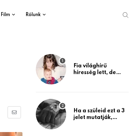
Film
Rólunk
Fia világhírű
híresség lett, de
édesanyja tragikus
múltja rosszabb,
mint azt el tudnád
képzelni
Ha a szüleid ezt a 3
Share
jelet mutatják,
életük végéhez
via
közeledhetnek.
Email