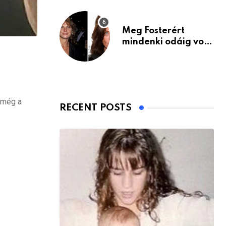
Meg Fosterért
mindenki odáig volt
– itt van ma, 77
évesen
 még a
RECENT POSTS