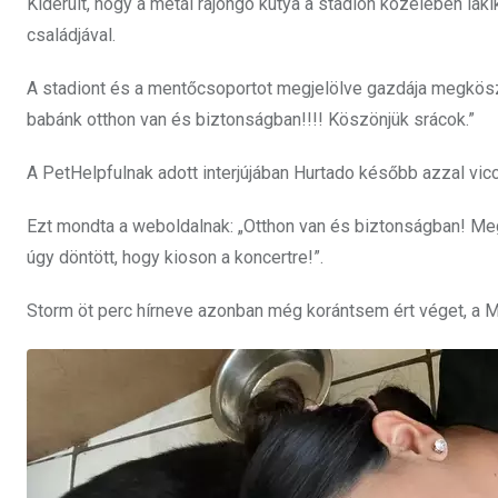
Kiderült, hogy a metál rajongó kutya a stadion közelében laki
családjával.
A stadiont és a mentőcsoportot megjelölve gazdája megköszön
babánk otthon van és biztonságban!!!! Köszönjük srácok.”
A PetHelpfulnak adott interjújában Hurtado később azzal vicce
Ezt mondta a weboldalnak: „Otthon van és biztonságban! Megtu
úgy döntött, hogy kioson a koncertre!”.
Storm öt perc hírneve azonban még korántsem ért véget, a M