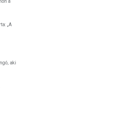
hon a
ta: „A
ngó, aki
.