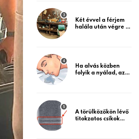
Készülj fel arra, ami
jön
Két évvel a férjem
halála után végre át
mertem nézni a
garázsban lévő
holmiját – amit
találtam,
megváltoztatta az
Ha alvás közben
életemet
folyik a nyálad, az
annak a jele, hogy
az agyad…
A törülközőkön lévő
titokzatos csíkok
valódi célja…