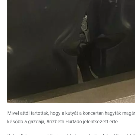
Mivel attól tartottak, hogy a kutyát a koncerten hagyták ma
később a gazdája, Arizbeth Hurtado jelentkezett érte.