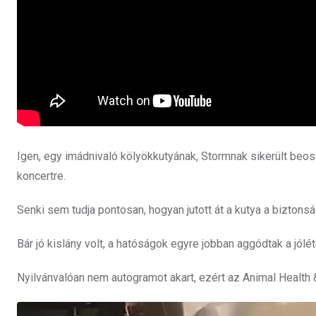
Igen, egy imádnivaló kölyökkutyának, Stormnak sikerült beos
koncertre.
Senki sem tudja pontosan, hogyan jutott át a kutya a biztonsá
Bár jó kislány volt, a hatóságok egyre jobban aggódtak a jólé
Nyilvánvalóan nem autogramot akart, ezért az Animal Health