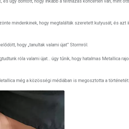
k, és úgy döntött, hogy inkább a teltházas koncerten van, mint ott
te mindenkinek, hogy megtalálták szeretett kutyusát, és azt ír
lődött, hogy „tanultak valami újat” Stormról.
dtunk róla valami újat… úgy tűnik, hogy hatalmas Metallica rajo
etallica még a közösségi médiában is megosztotta a történetét