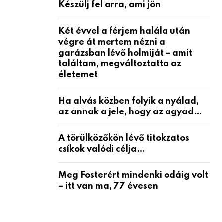
Készülj fel arra, ami jön
Két évvel a férjem halála után
végre át mertem nézni a
garázsban lévő holmiját – amit
találtam, megváltoztatta az
életemet
Ha alvás közben folyik a nyálad,
az annak a jele, hogy az agyad…
A törülközőkön lévő titokzatos
csíkok valódi célja…
Meg Fosterért mindenki odáig volt
– itt van ma, 77 évesen