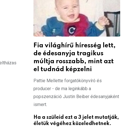
Fia világhírű híresség lett,
de édesanyja tragikus
múltja rosszabb, mint azt
teltházas
el tudnád képzelni
Pattie Mellette forgatókönyvíró és
producer - de ma leginkább a
popszenzáció Justin Beiber édesanyjaként
ismert.
Ha a szüleid ezt a 3 jelet mutatják,
életük végéhez közeledhetnek.