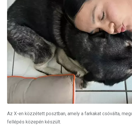
Az X-en közzétett posztban, amely a farkakat csóválta, megos
fellépés közepén készült.