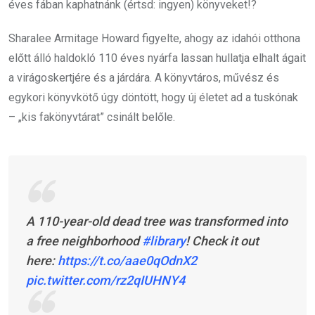
éves fában kaphatnánk (értsd: ingyen) könyveket!?
Sharalee Armitage Howard figyelte, ahogy az idahói otthona
előtt álló haldokló 110 éves nyárfa lassan hullatja elhalt ágait
a virágoskertjére és a járdára. A könyvtáros, művész és
egykori könyvkötő úgy döntött, hogy új életet ad a tuskónak
– „kis fakönyvtárat” csinált belőle.
A 110-year-old dead tree was transformed into
a free neighborhood
#library
! Check it out
here:
https://t.co/aae0qOdnX2
pic.twitter.com/rz2qIUHNY4