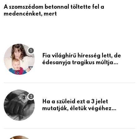
A szomszédom betonnal töltette fel a
7
medencénket, mert
g
Fia világhírű híresség lett, de
édesanyja tragikus múltja
rosszabb, mint azt el tudnád
képzelni
Ha a szüleid ezt a 3 jelet
mutatják, életük végéhez
közeledhetnek. Készülj fel arra,
ami jön