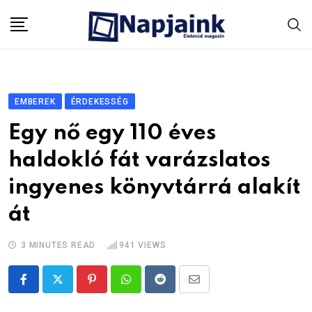
Skip
to
content
EMBEREK
ÉRDEKESSÉG
Egy nő egy 110 éves
haldokló fát varázslatos
ingyenes könyvtárrá alakít
át
3 MINUTES READ
941
VIEWS
Pinterest
Whatsapp
Reddit
Share
via