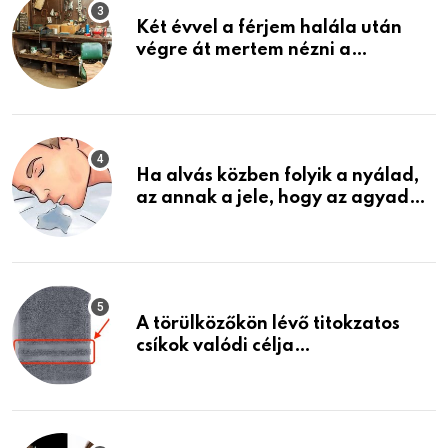
Két évvel a férjem halála után
végre át mertem nézni a
garázsban lévő holmiját – amit
találtam, megváltoztatta az
életemet
Ha alvás közben folyik a nyálad,
az annak a jele, hogy az agyad…
A törülközőkön lévő titokzatos
csíkok valódi célja…