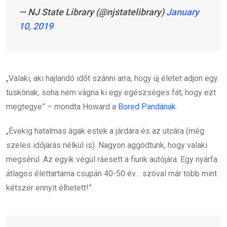
— NJ State Library (@njstatelibrary)
January
10, 2019
„Valaki, aki hajlandó időt szánni arra, hogy új életet adjon egy
tuskónak, soha nem vágna ki egy egészséges fát, hogy ezt
megtegye” – mondta Howard a
Bored Pandának
.
„Évekig hatalmas ágak estek a járdára és az utcára (még
szeles időjárás nélkül is). Nagyon aggódtunk, hogy valaki
megsérül. Az egyik végül ráesett a fiunk autójára. Egy nyárfa
átlagos élettartama csupán 40-50 év… szóval már több mint
kétszer ennyit élhetett!”.