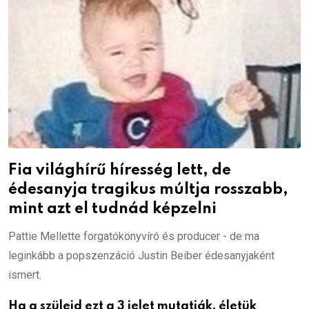
Fia világhírű híresség lett, de
édesanyja tragikus múltja rosszabb,
mint azt el tudnád képzelni
Pattie Mellette forgatókönyvíró és producer - de ma
leginkább a popszenzáció Justin Beiber édesanyjaként
ismert.
Ha a szüleid ezt a 3 jelet mutatják, életük