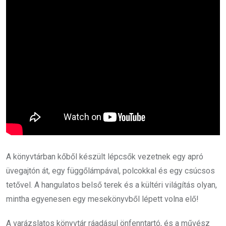
A könyvtárban kőből készült lépcsők vezetnek egy apró
üvegajtón át, egy függőlámpával, polcokkal és egy csúcsos
tetővel. A hangulatos belső terek és a kültéri világítás olyan,
mintha egyenesen egy mesekönyvből lépett volna elő!
A varázslatos könyvtár ráadásul önfenntartó, és a művész