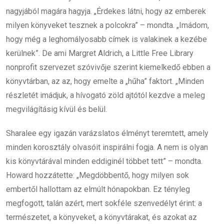
nagyjából magára hagyja. „Érdekes látni, hogy az emberek
milyen könyveket tesznek a polcokra” – mondta. „Imádom,
hogy még a leghomályosabb címek is valakinek a kezébe
kerülnek”. De ami Margret Aldrich, a Little Free Library
nonprofit szervezet szóvivője szerint kiemelkedő ebben a
könyvtárban, az az, hogy emelte a „hűha” faktort. „Minden
részletét imádjuk, a hívogató zöld ajtótól kezdve a meleg
megvilágításig kívül és belül.
Sharalee egy igazán varázslatos élményt teremtett, amely
minden korosztály olvasóit inspirálni fogja. A nem is olyan
kis könyvtárával minden eddiginél többet tett” – mondta.
Howard hozzátette: „Megdöbbentő, hogy milyen sok
embertől hallottam az elmúlt hónapokban. Ez tényleg
megfogott, talán azért, mert sokféle szenvedélyt érint: a
természetet, a könyveket, a könyvtárakat, és azokat az