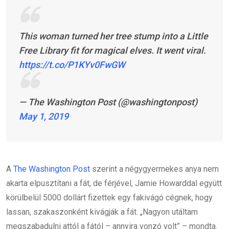
This woman turned her tree stump into a Little
Free Library fit for magical elves. It went viral.
https://t.co/P1KYv0FwGW
— The Washington Post (@washingtonpost)
May 1, 2019
A
The Washington Post
szerint a négygyermekes anya nem
akarta elpusztítani a fát, de férjével, Jamie Howarddal együtt
körülbelül 5000 dollárt fizettek egy fakivágó cégnek, hogy
lassan, szakaszonként kivágják a fát. „Nagyon utáltam
megszabadulni attól a fától – annyira vonzó volt” – mondta.