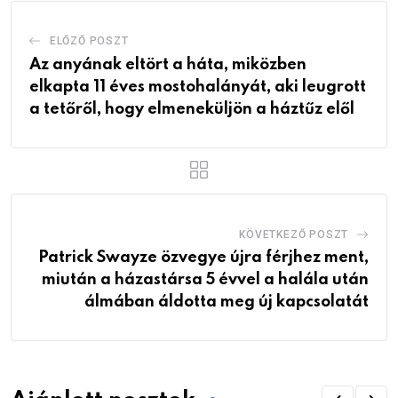
ELŐZŐ POSZT
Az anyának eltört a háta, miközben
elkapta 11 éves mostohalányát, aki leugrott
a tetőről, hogy elmeneküljön a háztűz elől
KÖVETKEZŐ POSZT
Patrick Swayze özvegye újra férjhez ment,
miután a házastársa 5 évvel a halála után
álmában áldotta meg új kapcsolatát