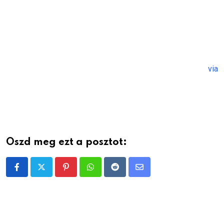
via
Oszd meg ezt a posztot:
Pinterest
Whatsapp
Reddit
Share
via
Email