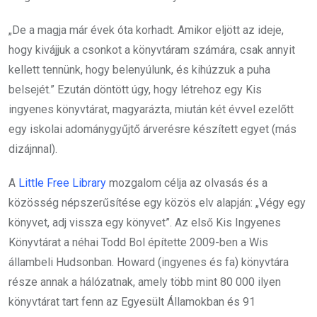
„De a magja már évek óta korhadt. Amikor eljött az ideje,
hogy kivájjuk a csonkot a könyvtáram számára, csak annyit
kellett tennünk, hogy belenyúlunk, és kihúzzuk a puha
belsejét.” Ezután döntött úgy, hogy létrehoz egy Kis
ingyenes könyvtárat, magyarázta, miután két évvel ezelőtt
egy iskolai adománygyűjtő árverésre készített egyet (más
dizájnnal).
A
Little Free Library
mozgalom célja az olvasás és a
közösség népszerűsítése egy közös elv alapján: „Végy egy
könyvet, adj vissza egy könyvet”. Az első Kis Ingyenes
Könyvtárat a néhai Todd Bol építette 2009-ben a Wis
állambeli Hudsonban. Howard (ingyenes és fa) könyvtára
része annak a hálózatnak, amely több mint 80 000 ilyen
könyvtárat tart fenn az Egyesült Államokban és 91