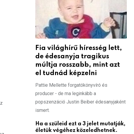
Fia világhírű híresség lett,
de édesanyja tragikus
múltja rosszabb, mint azt
el tudnád képzelni
Pattie Mellette forgatókönyvíró és
producer - de ma leginkább a
popszenzáció Justin Beiber édesanyjaként
az
ismert.
Ha a szüleid ezt a 3 jelet mutatják,
életük végéhez közeledhetnek.