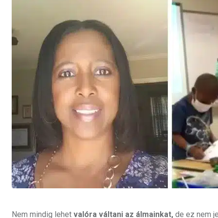
Nem mindig lehet
valóra váltani az álmainkat,
de ez nem jel