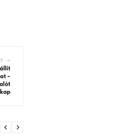
ZT
állít
at –
alót
kap