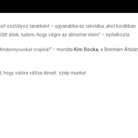
ső osztályos tanárként – ugyanabba az iskolába, ahol korábban
őtt állok, tudom, hogy végre az álmomat élem” – nyilatkozta.
indannyiunkat inspirál”
– mondta
Kim Rocka
, a Brenham Általá
t, hogy valóra váltsa álmait: szép munka!