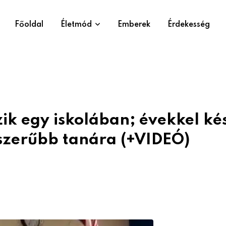
Főoldal
Életmód
Emberek
Érdekesség
ik egy iskolában; évekkel k
pszerűbb tanára (+VIDEÓ)