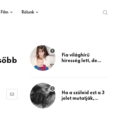
Film
Rólunk
Fia világhírű
ésőbb
híresség lett, de
édesanyja tragikus
múltja rosszabb,
mint azt el tudnád
képzelni
Ha a szüleid ezt a 3
Share
jelet mutatják,
életük végéhez
via
közeledhetnek.
Email