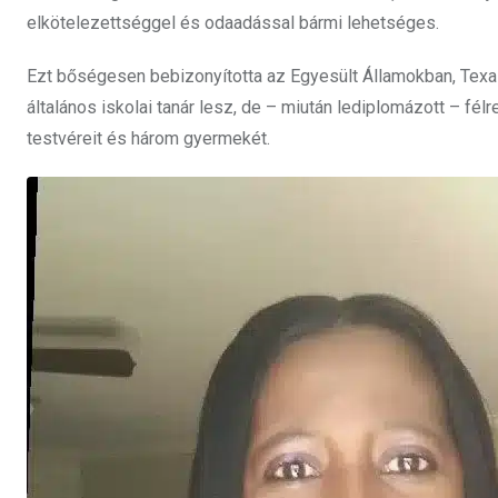
elkötelezettséggel és odaadással bármi lehetséges.
Ezt bőségesen bebizonyította az Egyesült Államokban, Tex
általános iskolai tanár lesz, de – miután lediplomázott – fél
testvéreit és három gyermekét.