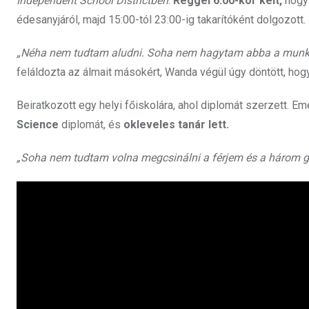
Independent School Districtben
.
Reggel 6:00-kor kelt,
hogy 
édesanyjáról, majd 15:00-tól 23:00-ig takarítóként dolgozott.
„Néha nem tudtam aludni. Soha nem hagytam abba a munkát,
feláldozta az álmait másokért, Wanda végül úgy döntött, hogy 
Beiratkozott egy helyi főiskolára, ahol diplomát szerzett. E
Science
diplomát, és
okleveles tanár lett.
„Soha nem tudtam volna megcsinálni a férjem és a három 