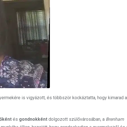
rmekére is vigyázott, és többször kockáztatta, hogy kimarad 
rőként
és
gondnokként
dolgozott szülővárosában, a
Brenham