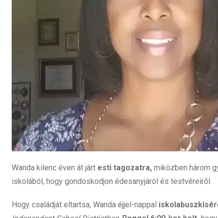
Wanda kilenc éven át járt
esti tagozatra,
miközben három gye
iskolából, hogy gondoskodjon édesanyjáról és testvéreiről.
Hogy családját eltartsa, Wanda éjjel-nappal
iskolabuszkísé