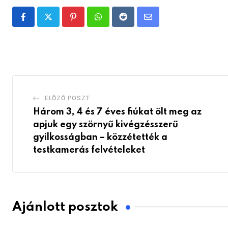
Pinterest
Whatsapp
Reddit
Share
via
Email
ELŐZŐ POSZT
Három 3, 4 és 7 éves fiúkat ölt meg az
apjuk egy szörnyű kivégzésszerű
gyilkosságban – közzétették a
testkamerás felvételeket
Ajánlott posztok