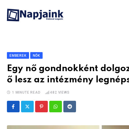
Skip
to
content
EMBEREK
NŐK
Egy nő gondnokként dolgoz
ő lesz az intézmény legné
1 MINUTE READ
482
VIEWS
Pinterest
Whatsapp
Reddit