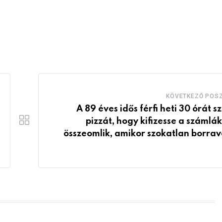
KÖVETKEZŐ POS
A 89 éves idős férfi heti 30 órát sz
pizzát, hogy kifizesse a számlák
összeomlik, amikor szokatlan borrav