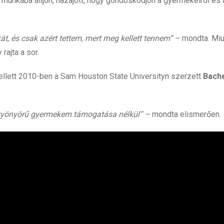
munkába álljon, hazajött, hogy gondoskodjon a gyermekeiről és 
 és csak azért tettem, mert meg kellett tennem” –
mondta. Miu
rajta a sor.
mellett 2010-ben a Sam Houston State Universityn szerzett
Bache
gyönyörű gyermekem támogatása nélkül” –
mondta elismerően.