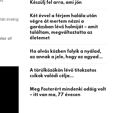
az
Készülj fel arra, ami jön
Két évvel a férjem halála után
tán évekig
végre át mertem nézni a
garázsban lévő holmiját – amit
találtam, megváltoztatta az
életemet
lor of
Ha alvás közben folyik a nyálad,
az annak a jele, hogy az agyad…
A törülközőkön lévő titokzatos
csíkok valódi célja…
Meg Fosterért mindenki odáig volt
– itt van ma, 77 évesen