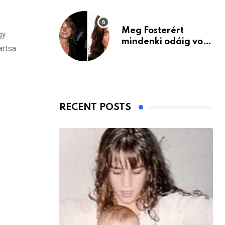
Meg Fosterért
gy
mindenki odáig volt
artsa
– itt van ma, 77
évesen
RECENT POSTS