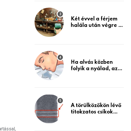
Készülj fel arra, ami
jön
Két évvel a férjem
halála után végre át
mertem nézni a
garázsban lévő
holmiját – amit
találtam,
megváltoztatta az
Ha alvás közben
életemet
folyik a nyálad, az
annak a jele, hogy
az agyad…
A törülközőkön lévő
titokzatos csíkok
valódi célja…
rtással,