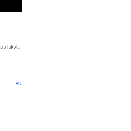
nos Iskola
via