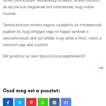
történt vele közben. Mindenképp érdekes, amiket mondott,
de azt persze magunknak kell eldöntenünk, hogy miben
hiszünk.
Természetesen mindez nagyon szubjektív, és mindannyiunk
jogában áll, hogy elhiggye vagy ne higgye azoknak a
tanúvallomásait, akik azt állítják, hogy látták a fényt, Istent, a
mennyet vagy akár a poklot.
Mit gondolsz az ilyen típusú bizonyságtételekről?
via
Oszd meg ezt a posztot:
Pinterest
Whatsapp
Reddit
Share