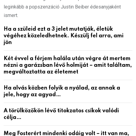
leginkább a popszenzáció Justin Beiber édesanyjaként
ismert.
Ha a szüleid ezt a 3 jelet mutatják, életük
végéhez közeledhetnek. Készülj fel arra, ami
jön
Két évvel a férjem halála után végre át mertem
nézni a garázsban lévő holmiját – amit találtam,
megváltoztatta az életemet
Ha alvás közben folyik a nyálad, az annak a
jele, hogy az agyad…
A törülközőkön lévő titokzatos csíkok valódi
célja…
Meg Fosterért mindenki odáig volt – itt van ma,