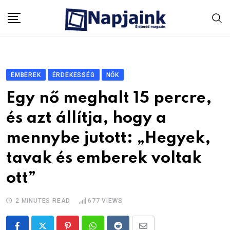
Skip
to
content
EMBEREK
ÉRDEKESSÉG
NŐK
Egy nő meghalt 15 percre,
és azt állítja, hogy a
mennybe jutott: „Hegyek,
tavak és emberek voltak
ott”
2 MINUTES READ
677
VIEWS