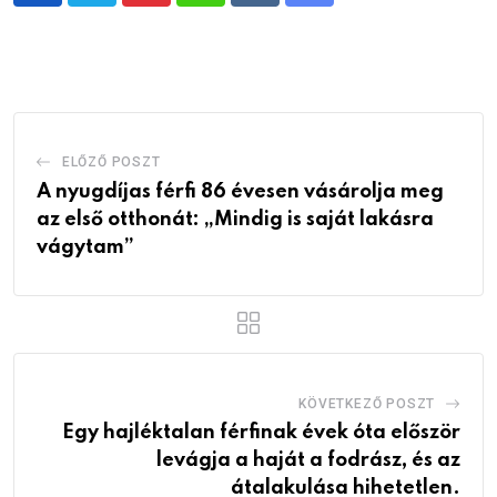
via
Email
ELŐZŐ POSZT
A nyugdíjas férfi 86 évesen vásárolja meg
az első otthonát: „Mindig is saját lakásra
vágytam”
KÖVETKEZŐ POSZT
Egy hajléktalan férfinak évek óta először
levágja a haját a fodrász, és az
átalakulása hihetetlen.