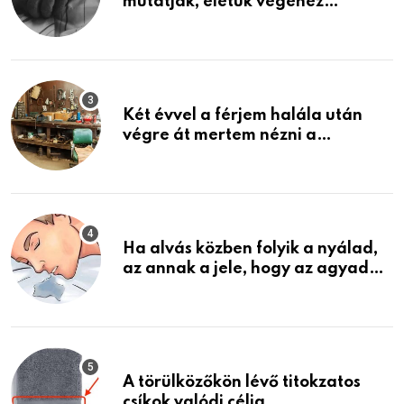
mutatják, életük végéhez
közeledhetnek. Készülj fel arra,
ami jön
Két évvel a férjem halála után
végre át mertem nézni a
garázsban lévő holmiját – amit
találtam, megváltoztatta az
életemet
Ha alvás közben folyik a nyálad,
az annak a jele, hogy az agyad…
A törülközőkön lévő titokzatos
csíkok valódi célja…