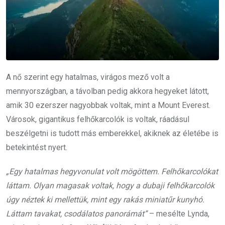
A nő szerint egy hatalmas, virágos mező volt a
mennyországban, a távolban pedig akkora hegyeket látott,
amik 30 ezerszer nagyobbak voltak, mint a Mount Everest.
Városok, gigantikus felhőkarcolók is voltak, ráadásul
beszélgetni is tudott más emberekkel, akiknek az életébe is
betekintést nyert.
„Egy hatalmas hegyvonulat volt mögöttem. Felhőkarcolókat
láttam. Olyan magasak voltak, hogy a dubaji felhőkarcolók
úgy néztek ki mellettük, mint egy rakás miniatűr kunyhó.
Láttam tavakat, csodálatos panorámát”
– mesélte Lynda,