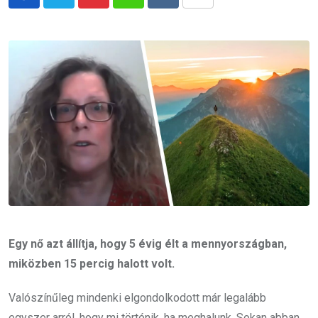
Pinterest
Whatsapp
Reddit
Share
via
Email
Egy nő azt állítja, hogy 5 évig élt a mennyországban,
miközben 15 percig halott volt.
Valószínűleg mindenki elgondolkodott már legalább
egyszer arról, hogy mi történik, ha meghalunk. Sokan abban