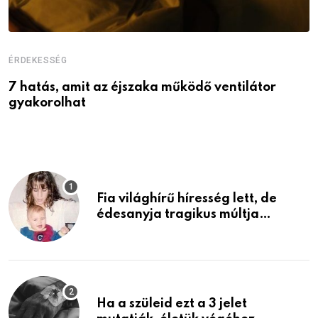
ÉRDEKESSÉG
É
7 hatás, amit az éjszaka működő ventilátor
6
gyakorolhat
é
Fia világhírű híresség lett, de
édesanyja tragikus múltja
rosszabb, mint azt el tudnád
képzelni
Ha a szüleid ezt a 3 jelet