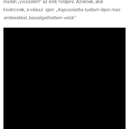
miután „visszatért” az élők földjére. Azoknak, akik
kíváncsiak, a válasz: igen:
„Kapcsolatba tudtam lépni más
emberekkel, beszélgethettem velük”.