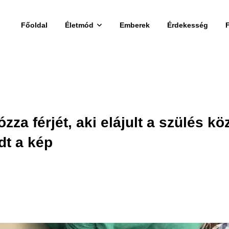
Főoldal
Életmód
Emberek
Érdekesség
ózza férjét, aki elájult a szülés kö
dt a kép