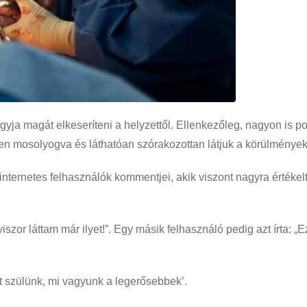
yja magát elkeseríteni a helyzettől. Ellenkezőleg, nagyon is po
elyen mosolyogva és láthatóan szórakozottan látjuk a körülménye
ternetes felhasználók kommentjei, akik viszont nagyra értékel
yiszor láttam már ilyet!”. Egy másik felhasználó pedig azt írta: „E
 szülünk, mi vagyunk a legerősebbek’.