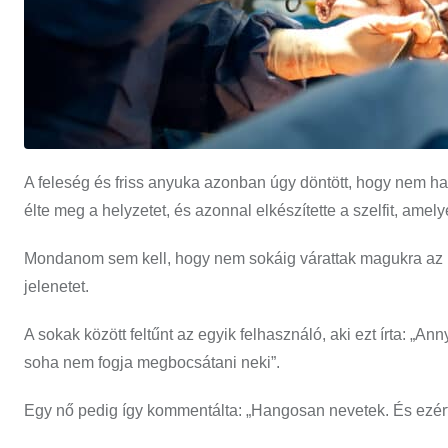
A feleség és friss anyuka azonban úgy döntött, hogy nem hag
élte meg a helyzetet, és azonnal elkészítette a szelfit, am
Mondanom sem kell, hogy nem sokáig várattak magukra az in
jelenetet.
A sokak között feltűnt az egyik felhasználó, aki ezt írta: „Ann
soha nem fogja megbocsátani neki”.
Egy nő pedig így kommentálta: „Hangosan nevetek. És ezért