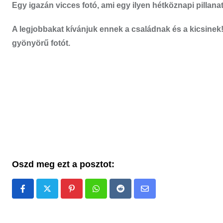
Egy igazán vicces fotó, ami egy ilyen hétköznapi pillana
A legjobbakat kívánjuk ennek a családnak és a kicsinek!
gyönyörű fotót.
Oszd meg ezt a posztot:
Pinterest
Whatsapp
Reddit
Share
via
Email