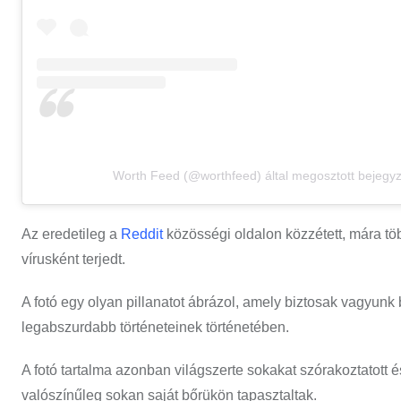
Worth Feed (@worthfeed) által megosztott bejegy
Az eredetileg a
Reddit
közösségi oldalon közzétett, mára tö
vírusként terjedt.
A fotó egy olyan pillanatot ábrázol, amely biztosak vagyun
legabszurdabb történeteinek történetében.
A fotó tartalma azonban világszerte sokakat szórakoztatott é
valószínűleg sokan saját bőrükön tapasztaltak.