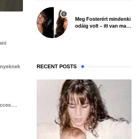
Meg Fosterért mindenki
odáig volt – itt van ma,
77 évesen
ani
RECENT POSTS
ményeknek
vicces….