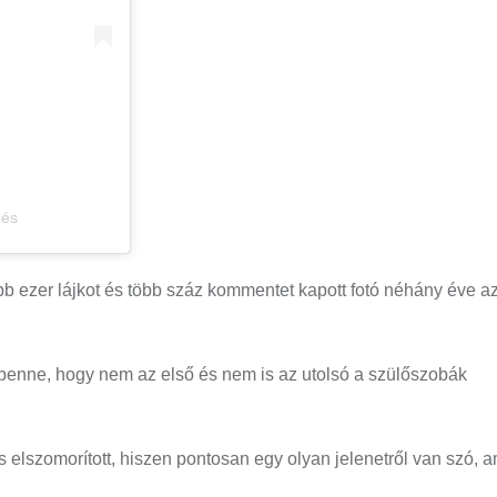
zés
bb ezer lájkot és több száz kommentet kapott fotó néhány éve a
k benne, hogy nem az első és nem is az utolsó a szülőszobák
s elszomorított, hiszen pontosan egy olyan jelenetről van szó, 