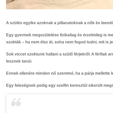
A szülés egyike azoknak a pillanatoknak a nők és leendő
Egy gyermek megszületése fizikailag és érzelmileg is 
szokták – ha nem élsz át, soha nem fogod tudni, mit is j
Sok viccet szoktunk hallani a szülő férjekről. A férfiak
lesznek tanúi.
Ennek ellenére minden nő szeretné, ha a párja mellette 
Egy feleségnek pedig egy szelfin keresztül sikerült meg