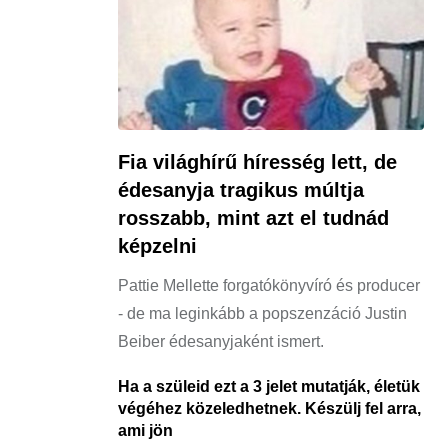
Fia világhírű híresség lett, de
édesanyja tragikus múltja
rosszabb, mint azt el tudnád
képzelni
Pattie Mellette forgatókönyvíró és producer
- de ma leginkább a popszenzáció Justin
Beiber édesanyjaként ismert.
Ha a szüleid ezt a 3 jelet mutatják, életük
végéhez közeledhetnek. Készülj fel arra,
ami jön