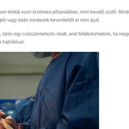
gyen életük ezen érzelmes pillanatában, mint leendő szülő. Min
gtól vagy talán mindezek keverékétől el nem ájult.
, talán egy császármetszés miatt, amit feltételezhetünk, ha me
a hajhálóval.