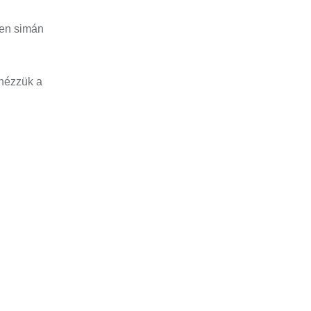
den simán
gnézzük a