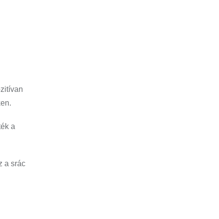
zitívan
ken.
ték a
z a srác