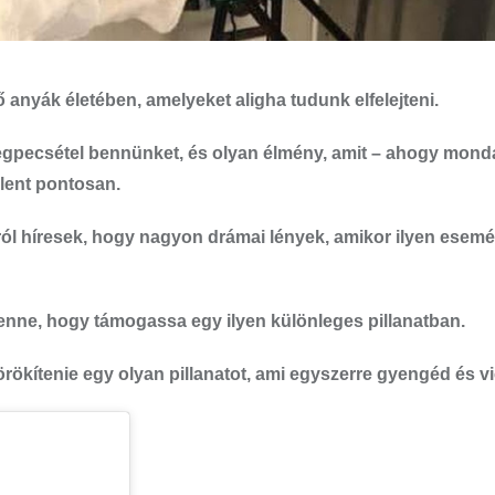
 anyák életében, amelyeket aligha tudunk elfelejteni.
megpecsétel bennünket, és olyan élmény, amit – ahogy mond
elent pontosan.
 arról híresek, hogy nagyon drámai lények, amikor ilyen ese
lenne, hogy támogassa egy ilyen különleges pillanatban.
örökítenie egy olyan pillanatot, ami egyszerre gyengéd és 