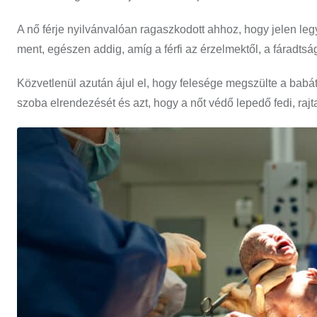
A nő férje nyilvánvalóan ragaszkodott ahhoz, hogy jelen le
ment, egészen addig, amíg a férfi az érzelmektől, a fáradtsá
Közvetlenül azután ájul el, hogy felesége megszülte a babát
szoba elrendezését és azt, hogy a nőt védő lepedő fedi, rajt