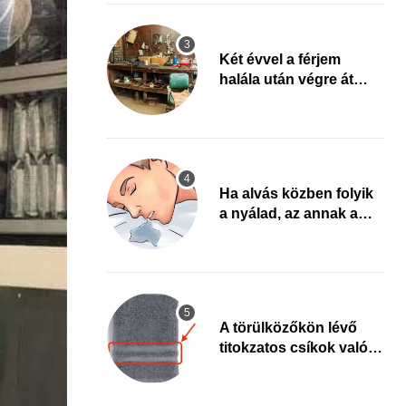
fel arra, ami jön
Két évvel a férjem
halála után végre át
mertem nézni a
garázsban lévő holmiját
– amit találtam,
megváltoztatta az
életemet
Ha alvás közben folyik
a nyálad, az annak a
jele, hogy az agyad…
A törülközőkön lévő
titokzatos csíkok valódi
célja…