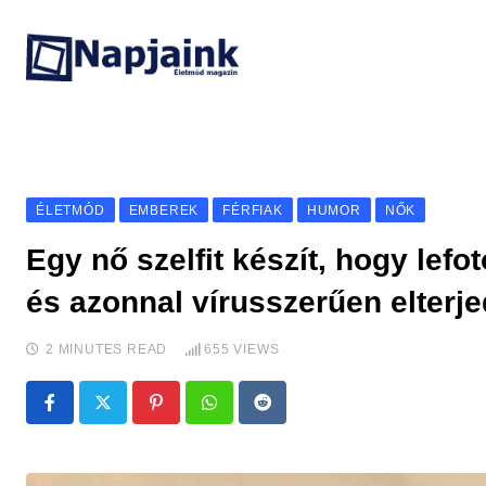
Skip
to
content
ÉLETMÓD
EMBEREK
FÉRFIAK
HUMOR
NŐK
Egy nő szelfit készít, hogy lefot
és azonnal vírusszerűen elterje
2 MINUTES READ
655
VIEWS
Pinterest
Whatsapp
Reddit