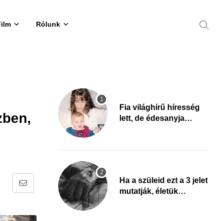
Film
Rólunk
Fia világhírű híresség
zben,
lett, de édesanyja
tragikus múltja
rosszabb, mint azt el
tudnád képzelni
Ha a szüleid ezt a 3 jelet
Share
mutatják, életük
végéhez
via
közeledhetnek. Készülj
Email