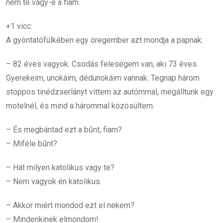
nem te vagy-e a fiam.
+1 vicc:
A gyóntatófülkében egy öregember azt mondja a papnak:
– 82 éves vagyok. Csodás feleségem van, aki 73 éves.
Gyerekeim, unokáim, dédunokáim vannak. Tegnap három
stoppos tinédzserlányt vittem az autómmal, megálltunk egy
motelnél, és mind a hárommal közösültem.
– És megbántad ezt a bűnt, fiam?
– Miféle bűnt?
– Hát milyen katolikus vagy te?
– Nem vagyok én katolikus.
– Akkor miért mondod ezt el nekem?
– Mindenkinek elmondom!