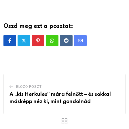
Oszd meg ezt a posztot:
Pinterest
Whatsapp
Reddit
Share
via
Email
ELŐZŐ POSZT
A „kis Herkules” mára felnőtt – és sokkal
másképp néz ki, mint gondolnád