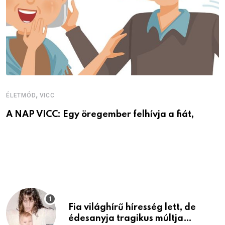
V
V
,
ÉLETMÓD
VICC
A NAP VICC: Egy öregember felhívja a fiát,
Fia világhírű híresség lett, de
édesanyja tragikus múltja