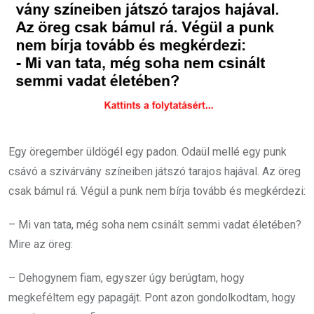
Egy öregember üldögél egy padon. Odaül mellé egy punk
csávó a szivárvány színeiben játszó tarajos hajával. Az öreg
csak bámul rá. Végül a punk nem bírja tovább és megkérdezi:
– Mi van tata, még soha nem csinált semmi vadat életében?
Mire az öreg:
– Dehogynem fiam, egyszer úgy berúgtam, hogy
megkeféltem egy papagájt. Pont azon gondolkodtam, hogy