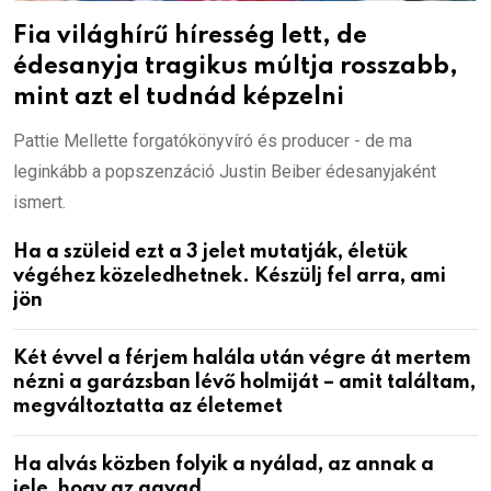
Fia világhírű híresség lett, de
édesanyja tragikus múltja rosszabb,
mint azt el tudnád képzelni
Pattie Mellette forgatókönyvíró és producer - de ma
leginkább a popszenzáció Justin Beiber édesanyjaként
ismert.
Ha a szüleid ezt a 3 jelet mutatják, életük
végéhez közeledhetnek. Készülj fel arra, ami
jön
Két évvel a férjem halála után végre át mertem
nézni a garázsban lévő holmiját – amit találtam,
megváltoztatta az életemet
Ha alvás közben folyik a nyálad, az annak a
jele, hogy az agyad…