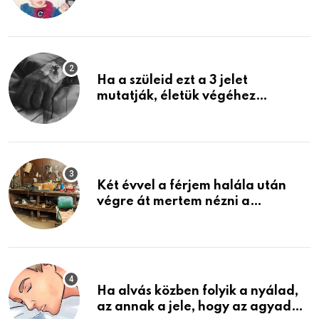
rosszabb, mint azt el tudnád
képzelni
Ha a szüleid ezt a 3 jelet
mutatják, életük végéhez
közeledhetnek. Készülj fel arra,
ami jön
Két évvel a férjem halála után
végre át mertem nézni a
garázsban lévő holmiját – amit
találtam, megváltoztatta az
életemet
Ha alvás közben folyik a nyálad,
az annak a jele, hogy az agyad…