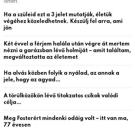
ismert.
Ha a szüleid ezt a 3 jelet mutatják, életük
végéhez közeledhetnek. Készülj fel arra, ami
jön
Két évvel a férjem halála után végre át mertem
nézni a garázsban lévő holmiját – amit találtam,
megváltoztatta az életemet
Ha alvás közben folyik a nyálad, az annak a
jele, hogy az agyad…
A törülközőkön lévő titokzatos csíkok valódi
célja…
Meg Fosterért mindenki odáig volt – itt van ma,
77 évesen