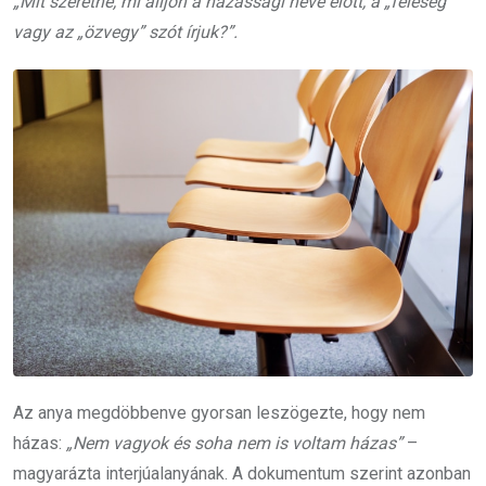
„Mit szeretne, mi álljon a házassági neve előtt, a „feleség”
vagy az „özvegy” szót írjuk?”.
Az anya megdöbbenve gyorsan leszögezte, hogy nem
házas:
„Nem vagyok és soha nem is voltam házas”
–
magyarázta interjúalanyának. A dokumentum szerint azonban