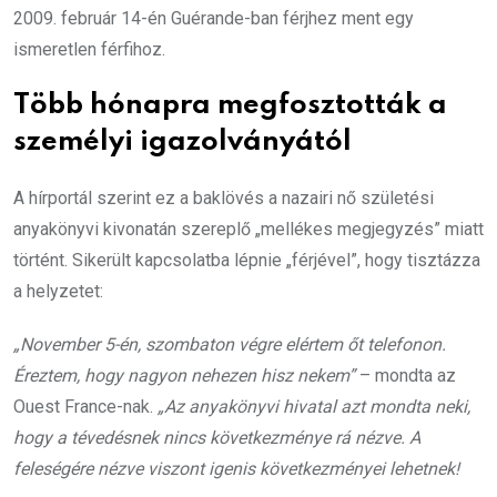
2009. február 14-én Guérande-ban férjhez ment egy
ismeretlen férfihoz.
Több hónapra megfosztották a
személyi igazolványától
A hírportál szerint ez a baklövés a nazairi nő születési
anyakönyvi kivonatán szereplő „mellékes megjegyzés” miatt
történt. Sikerült kapcsolatba lépnie „férjével”, hogy tisztázza
a helyzetet:
„November 5-én, szombaton végre elértem őt telefonon.
Éreztem, hogy nagyon nehezen hisz nekem”
– mondta az
Ouest France-nak.
„Az anyakönyvi hivatal azt mondta neki,
hogy a tévedésnek nincs következménye rá nézve. A
feleségére nézve viszont igenis következményei lehetnek!