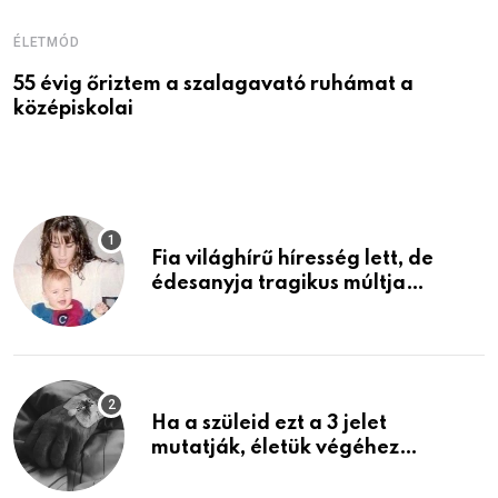
ÉLETMÓD
É
55 évig őriztem a szalagavató ruhámat a
M
középiskolai
Fia világhírű híresség lett, de
édesanyja tragikus múltja
rosszabb, mint azt el tudnád
képzelni
Ha a szüleid ezt a 3 jelet
mutatják, életük végéhez
közeledhetnek. Készülj fel arra,
ami jön