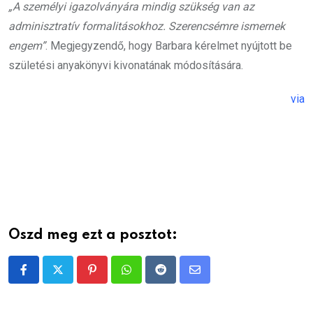
„A személyi igazolványára mindig szükség van az
adminisztratív formalitásokhoz. Szerencsémre ismernek
engem”
. Megjegyzendő, hogy Barbara kérelmet nyújtott be
születési anyakönyvi kivonatának módosítására.
via
Oszd meg ezt a posztot:
Pinterest
Whatsapp
Reddit
Share
via