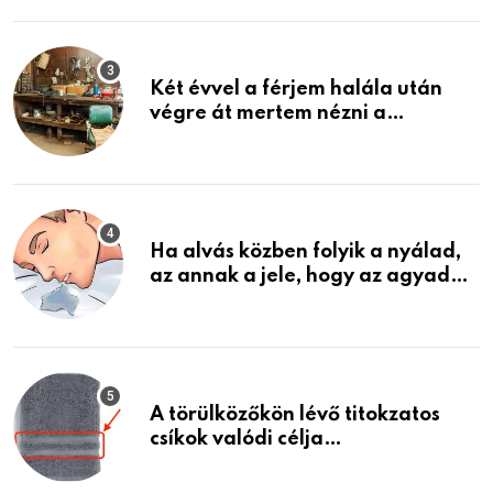
Két évvel a férjem halála után
végre át mertem nézni a
garázsban lévő holmiját – amit
találtam, megváltoztatta az
életemet
Ha alvás közben folyik a nyálad,
az annak a jele, hogy az agyad…
A törülközőkön lévő titokzatos
csíkok valódi célja…