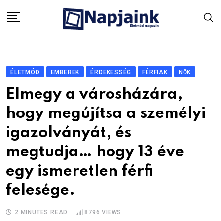
Skip
to
content
ÉLETMÓD
EMBEREK
ÉRDEKESSÉG
FÉRFIAK
NŐK
Elmegy a városházára,
hogy megújítsa a személyi
igazolványát, és
megtudja… hogy 13 éve
egy ismeretlen férfi
felesége.
2 MINUTES READ
8796
VIEWS