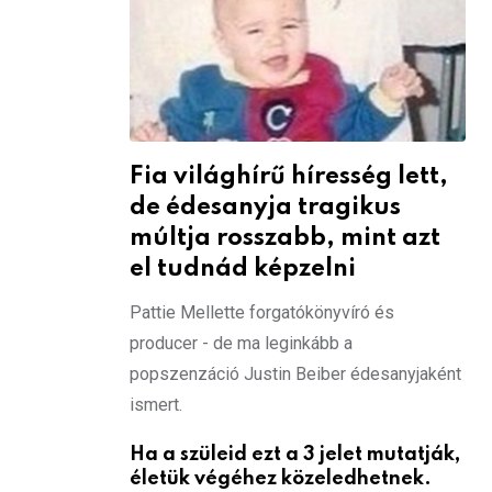
Fia világhírű híresség lett,
de édesanyja tragikus
múltja rosszabb, mint azt
el tudnád képzelni
Pattie Mellette forgatókönyvíró és
producer - de ma leginkább a
popszenzáció Justin Beiber édesanyjaként
ismert.
Ha a szüleid ezt a 3 jelet mutatják,
életük végéhez közeledhetnek.