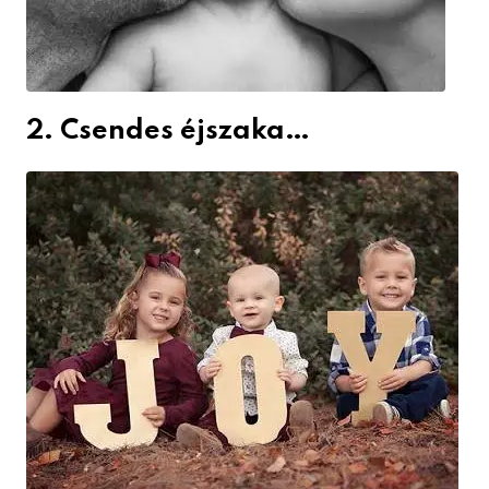
2. Csendes éjszaka…