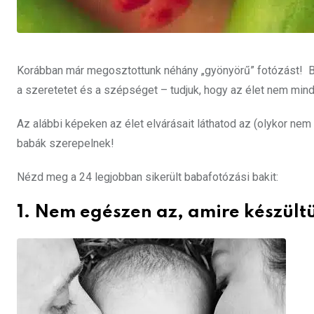
Korábban már megosztottunk néhány „gyönyörű” fotózást! Bár
a szeretetet és a szépséget – tudjuk, hogy az élet nem mindig
Az alábbi képeken az élet elvárásait láthatod az (olykor n
babák szerepelnek!
Nézd meg a 24 legjobban sikerült babafotózási bakit:
1. Nem egészen az, amire készült