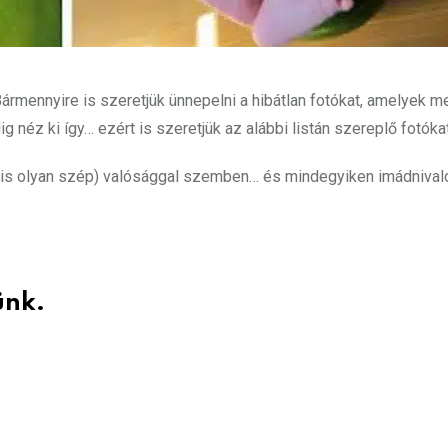
mennyire is szeretjük ünnepelni a hibátlan fotókat, amelyek me
 néz ki így… ezért is szeretjük az alábbi listán szereplő fotóka
em is olyan szép) valósággal szemben… és mindegyiken imádniva
ünk.