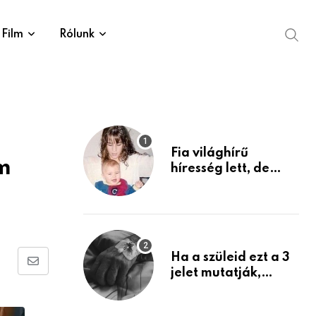
Film
Rólunk
Fia világhírű
m
híresség lett, de
édesanyja tragikus
múltja rosszabb,
mint azt el tudnád
képzelni
Ha a szüleid ezt a 3
Share
jelet mutatják,
életük végéhez
via
közeledhetnek.
Email