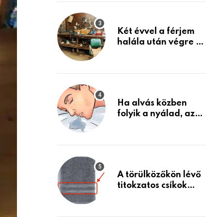
Készülj fel arra, ami
jön
Két évvel a férjem
halála után végre át
mertem nézni a
garázsban lévő
holmiját – amit
találtam,
megváltoztatta az
Ha alvás közben
életemet
folyik a nyálad, az
annak a jele, hogy
az agyad…
A törülközőkön lévő
titokzatos csíkok
valódi célja…