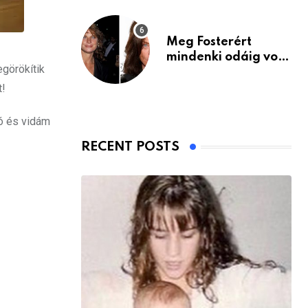
Meg Fosterért
mindenki odáig volt
görökítik
– itt van ma, 77
évesen
t!
ló és vidám
RECENT POSTS