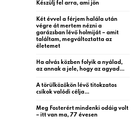
Készülj fel arra, ami jön
Két évvel a férjem halála után
végre át mertem nézni a
garázsban lévő holmiját – amit
találtam, megváltoztatta az
életemet
Ha alvás közben folyik a nyálad,
az annak a jele, hogy az agyad…
A törülközőkön lévő titokzatos
csíkok valódi célja…
Meg Fosterért mindenki odáig volt
– itt van ma, 77 évesen