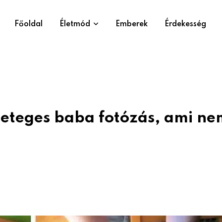
Főoldal
Életmód
Emberek
Érdekesség
geteges baba fotózás, ami ne