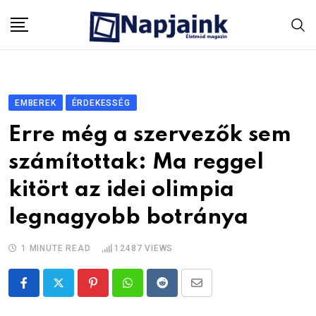
Skip
to
content
EMBEREK
ÉRDEKESSÉG
Erre még a szervezők sem
számítottak: Ma reggel
kitört az idei olimpia
legnagyobb botránya
1 MINUTE READ
12487
VIEWS
Pinterest
Whatsapp
Reddit
Share
via