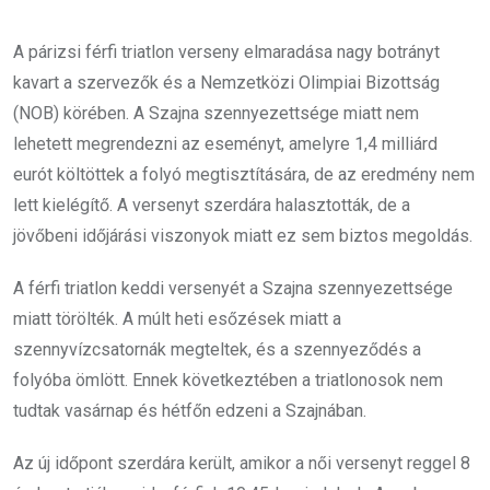
A párizsi férfi triatlon verseny elmaradása nagy botrányt
kavart a szervezők és a Nemzetközi Olimpiai Bizottság
(NOB) körében. A Szajna szennyezettsége miatt nem
lehetett megrendezni az eseményt, amelyre 1,4 milliárd
eurót költöttek a folyó megtisztítására, de az eredmény nem
lett kielégítő. A versenyt szerdára halasztották, de a
jövőbeni időjárási viszonyok miatt ez sem biztos megoldás.
A férfi triatlon keddi versenyét a Szajna szennyezettsége
miatt törölték. A múlt heti esőzések miatt a
szennyvízcsatornák megteltek, és a szennyeződés a
folyóba ömlött. Ennek következtében a triatlonosok nem
tudtak vasárnap és hétfőn edzeni a Szajnában.
Az új időpont szerdára került, amikor a női versenyt reggel 8