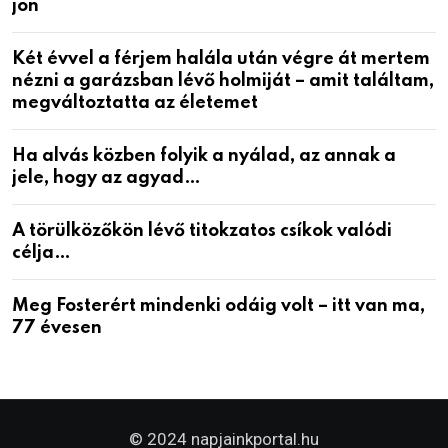
jön
Két évvel a férjem halála után végre át mertem
nézni a garázsban lévő holmiját – amit találtam,
megváltoztatta az életemet
Ha alvás közben folyik a nyálad, az annak a
jele, hogy az agyad…
A törülközőkön lévő titokzatos csíkok valódi
célja…
Meg Fosterért mindenki odáig volt – itt van ma,
77 évesen
© 2024 napjainkportal.hu