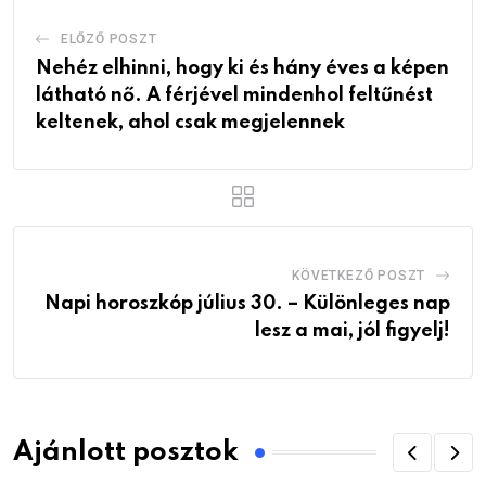
ELŐZŐ POSZT
Nehéz elhinni, hogy ki és hány éves a képen
látható nő. A férjével mindenhol feltűnést
keltenek, ahol csak megjelennek
KÖVETKEZŐ POSZT
Napi horoszkóp július 30. – Különleges nap
lesz a mai, jól figyelj!
Ajánlott posztok