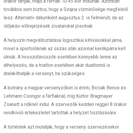
órakor tartják, majd a férfiak 10:45-kor indulnak. Azonban
továbbra sem biztos, hogy a Szajna vízminősége megfelelő
lesz. Alternatív dátumként augusztus 2. is felmerült, de az
időjárás-előrejelzések zivatarokat jósolnak.
A helyszín megváltoztatása logisztikai kihívásokkal járna,
mivel a sportolóknak az úszás után azonnal kerékpárra kell
ülniük. A hosszútávúszók esetében könnyebb lenne az
áthelyezés, de a triatlon esetében akár duatlonná is
átalakíthatják a versenyt, ha szükséges.
A botrány a magyar versenyzőket is érinti, Bicsák Bence és
Lehmann Csongor a férfiaknál, míg Kuttor-Bragmayer
Zsanett a nőknél indul. A szervezők kedden reggel 8 órakor
rendkívüli értekezletet tartottak a helyzet tisztázására.
A történtek azt mutatják, hogy a verseny szervezésekor