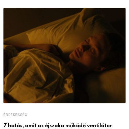
ÉRDEKESSÉG
É
7 hatás, amit az éjszaka működő ventilátor
6