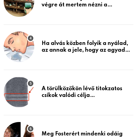
végre át mertem nézni a
garázsban lévő holmiját – amit
találtam, megváltoztatta az
életemet
Ha alvás közben folyik a nyálad,
az annak a jele, hogy az agyad…
A törülközőkön lévő titokzatos
csíkok valódi célja…
Meg Fosterért mindenki odáig