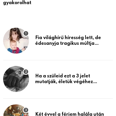
gyakorolhat
é
Fia világhírű híresség lett, de
édesanyja tragikus múltja
rosszabb, mint azt el tudnád
képzelni
Ha a szüleid ezt a 3 jelet
mutatják, életük végéhez
közeledhetnek. Készülj fel arra,
ami jön
Két évvel a férjem halála után