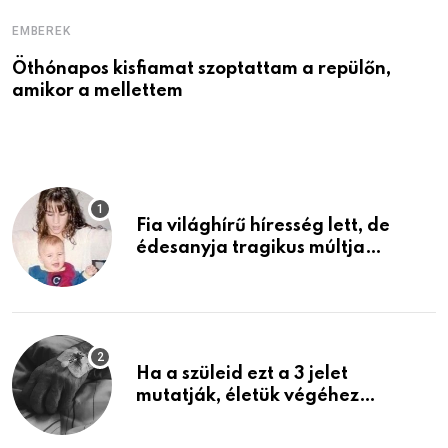
EMBEREK
E
Öthónapos kisfiamat szoptattam a repülőn,
M
amikor a mellettem
l
Fia világhírű híresség lett, de
édesanyja tragikus múltja
rosszabb, mint azt el tudnád
képzelni
Ha a szüleid ezt a 3 jelet
mutatják, életük végéhez
közeledhetnek. Készülj fel arra,
ami jön