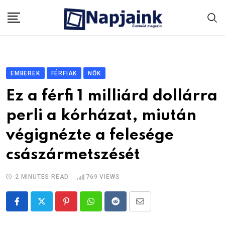
Skip
to
content
EMBEREK
FÉRFIAK
NŐK
Ez a férfi 1 milliárd dollárra
perli a kórházat, miután
végignézte a felesége
császármetszését
2 MINUTES READ
769
VIEWS
Pinterest
Whatsapp
Reddit
Share
via