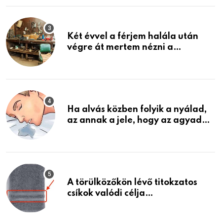
Két évvel a férjem halála után
végre át mertem nézni a
garázsban lévő holmiját – amit
találtam, megváltoztatta az
életemet
Ha alvás közben folyik a nyálad,
az annak a jele, hogy az agyad…
A törülközőkön lévő titokzatos
csíkok valódi célja…