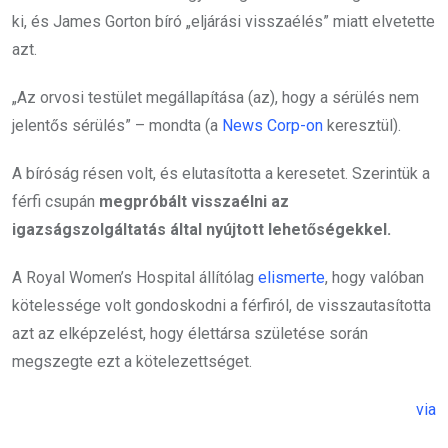
ki, és James Gorton bíró „eljárási visszaélés” miatt elvetette
azt.
„Az orvosi testület megállapítása (az), hogy a sérülés nem
jelentős sérülés” – mondta (a
News Corp-on
keresztül).
A bíróság résen volt, és elutasította a keresetet. Szerintük a
férfi csupán
megpróbált visszaélni az
igazságszolgáltatás által nyújtott lehetőségekkel.
A Royal Women’s Hospital állítólag
elismerte
, hogy valóban
kötelessége volt gondoskodni a férfiról, de visszautasította
azt az elképzelést, hogy élettársa születése során
megszegte ezt a kötelezettséget.
via