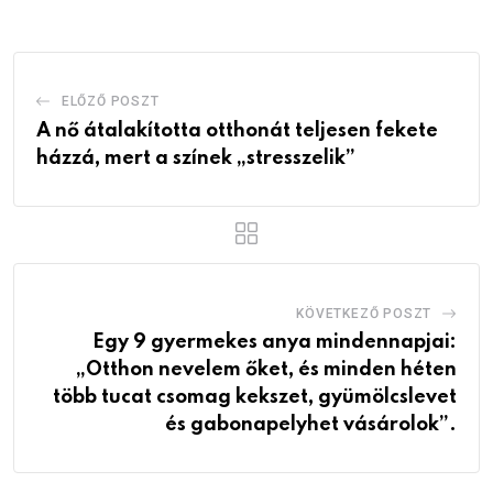
ELŐZŐ POSZT
A nő átalakította otthonát teljesen fekete
házzá, mert a színek „stresszelik”
KÖVETKEZŐ POSZT
Egy 9 gyermekes anya mindennapjai:
„Otthon nevelem őket, és minden héten
több tucat csomag kekszet, gyümölcslevet
és gabonapelyhet vásárolok”.