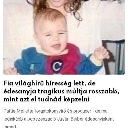
Fia világhírű híresség lett, de
édesanyja tragikus múltja rosszabb,
mint azt el tudnád képzelni
Pattie Mellette forgatókönyvíró és producer - de ma
leginkább a popszenzáció Justin Beiber édesanyjaként
ismert.