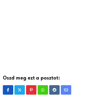
Oszd meg ezt a posztot:
Pinterest
Whatsapp
Reddit
Share
via
Email