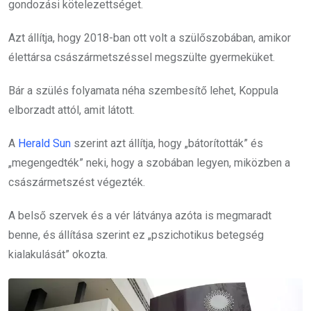
gondozási kötelezettséget.
Azt állítja, hogy 2018-ban ott volt a szülőszobában, amikor
élettársa császármetszéssel megszülte gyermeküket.
Bár a szülés folyamata néha szembesítő lehet, Koppula
elborzadt attól, amit látott.
A
Herald Sun
szerint azt állítja, hogy „bátorították” és
„megengedték” neki, hogy a szobában legyen, miközben a
császármetszést végezték.
A belső szervek és a vér látványa azóta is megmaradt
benne, és állítása szerint ez „pszichotikus betegség
kialakulását” okozta.