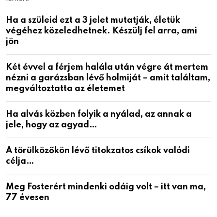
Ha a szüleid ezt a 3 jelet mutatják, életük
végéhez közeledhetnek. Készülj fel arra, ami
jön
Két évvel a férjem halála után végre át mertem
nézni a garázsban lévő holmiját – amit találtam,
megváltoztatta az életemet
Ha alvás közben folyik a nyálad, az annak a
jele, hogy az agyad…
A törülközőkön lévő titokzatos csíkok valódi
célja…
Meg Fosterért mindenki odáig volt – itt van ma,
77 évesen