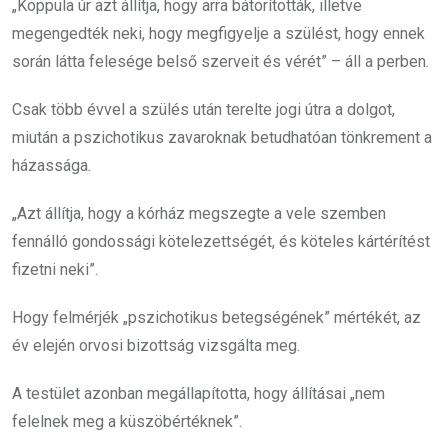
„Koppula úr azt állítja, hogy arra bátorították, illetve
megengedték neki, hogy megfigyelje a szülést, hogy ennek
során látta felesége belső szerveit és vérét” – áll a perben.
Csak több évvel a szülés után terelte jogi útra a dolgot,
miután a pszichotikus zavaroknak betudhatóan tönkrement a
házassága.
„Azt állítja, hogy a kórház megszegte a vele szemben
fennálló gondossági kötelezettségét, és köteles kártérítést
fizetni neki”.
Hogy felmérjék „pszichotikus betegségének” mértékét, az
év elején orvosi bizottság vizsgálta meg.
A testület azonban megállapította, hogy állításai „nem
felelnek meg a küszöbértéknek”.