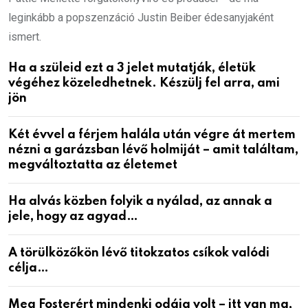
leginkább a popszenzáció Justin Beiber édesanyjaként
ismert.
Ha a szüleid ezt a 3 jelet mutatják, életük
végéhez közeledhetnek. Készülj fel arra, ami
jön
Két évvel a férjem halála után végre át mertem
nézni a garázsban lévő holmiját – amit találtam,
megváltoztatta az életemet
Ha alvás közben folyik a nyálad, az annak a
jele, hogy az agyad…
A törülközőkön lévő titokzatos csíkok valódi
célja…
Meg Fosterért mindenki odáig volt – itt van ma,