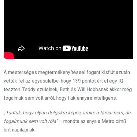
A mesterséges megtermékenyítéssel fogant kisfiút azután
vették fel az egyesületbe, hogy 139 pontot ért el egy IQ-
teszten. Teddy szüleinek, Beth és Will Hobbsnak akkor még
fogalmuk sem volt arról, hogy fiuk ennyire intelligens.
„Tudtuk, hogy olyan dolgokra képes, amire a társai nem, de
fogalmunk sem volt róla”
– mondta az anya a Metro című
brit napilapnak.