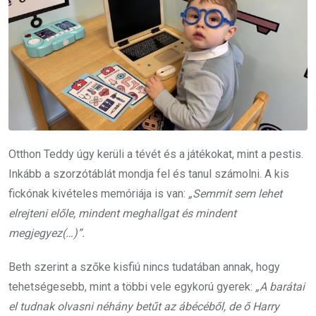
Otthon Teddy úgy kerüli a tévét és a játékokat, mint a pestis.
Inkább a szorzótáblát mondja fel és tanul számolni. A kis
fickónak kivételes memóriája is van:
„Semmit sem lehet
elrejteni előle, mindent meghallgat és mindent
megjegyez(…)”.
Beth szerint a szőke kisfiú nincs tudatában annak, hogy
tehetségesebb, mint a többi vele egykorú gyerek:
„A barátai
el tudnak olvasni néhány betűt az ábécéből, de ő Harry