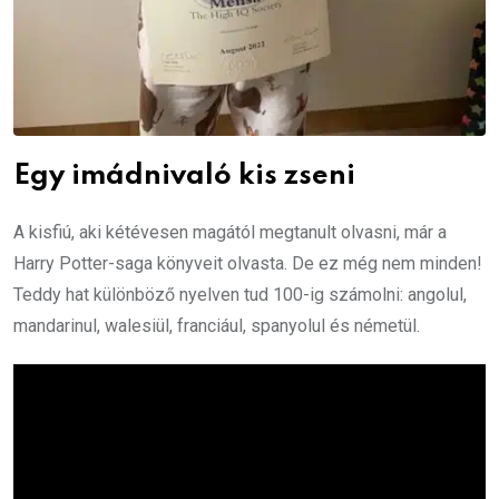
Egy imádnivaló kis zseni
A kisfiú, aki kétévesen magától megtanult olvasni, már a
Harry Potter-saga könyveit olvasta. De ez még nem minden!
Teddy hat különböző nyelven tud 100-ig számolni: angolul,
mandarinul, walesiül, franciául, spanyolul és németül.