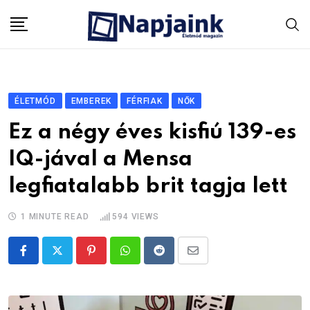
Skip
to
content
ÉLETMÓD
EMBEREK
FÉRFIAK
NŐK
Ez a négy éves kisfiú 139-es
IQ-jával a Mensa
legfiatalabb brit tagja lett
1 MINUTE READ
594
VIEWS
Pinterest
Whatsapp
Reddit
Share
via
Email