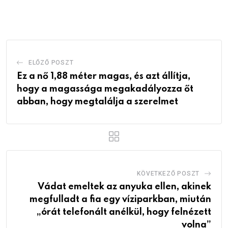
via
Email
ELŐZŐ POSZT
Ez a nő 1,88 méter magas, és azt állítja,
hogy a magassága megakadályozza őt
abban, hogy megtalálja a szerelmet
KÖVETKEZŐ POSZT
Vádat emeltek az anyuka ellen, akinek
megfulladt a fia egy víziparkban, miután
„órát telefonált anélkül, hogy felnézett
volna”