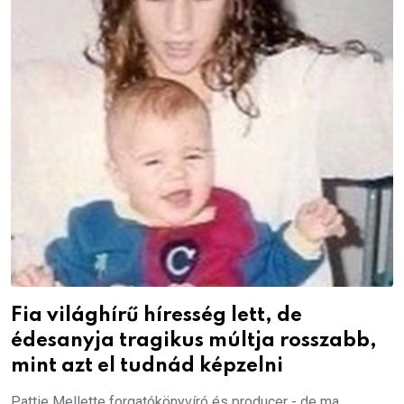
Fia világhírű híresség lett, de
édesanyja tragikus múltja rosszabb,
mint azt el tudnád képzelni
Pattie Mellette forgatókönyvíró és producer - de ma