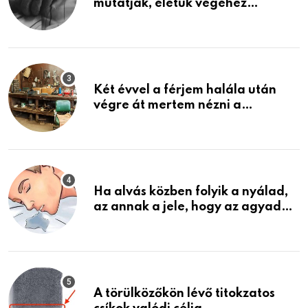
mutatják, életük végéhez
közeledhetnek. Készülj fel arra,
ami jön
Két évvel a férjem halála után
végre át mertem nézni a
garázsban lévő holmiját – amit
találtam, megváltoztatta az
életemet
Ha alvás közben folyik a nyálad,
az annak a jele, hogy az agyad…
A törülközőkön lévő titokzatos