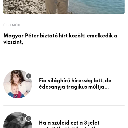
ÉLETMÓD
E
Magyar Péter biztató hírt közölt: emelkedik a
Ö
vízszint,
a
Fia világhírű híresség lett, de
édesanyja tragikus múltja
rosszabb, mint azt el tudnád
képzelni
Ha a szüleid ezt a 3 jelet