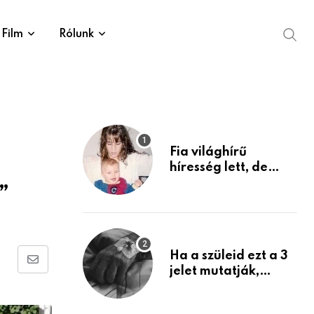
Film
Rólunk
Fia világhírű
híresség lett, de
édesanyja tragikus
”
múltja rosszabb,
mint azt el tudnád
képzelni
Ha a szüleid ezt a 3
Share
jelet mutatják,
életük végéhez
via
közeledhetnek.
Email