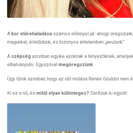
A
kor előrehaladása
számos előnnyel jár: ahogy öregszünk,
magunkat, érlelődünk, és bizonyos értelemben „javulunk”.
A
szépség
azonban egyike azoknak a tényezőknek, amelyek 
elhalványulni. Egyszóval
megöregszünk
.
Úgy tűnik azonban, hogy az idő múlása Renee Gouldot nem ér
Ki ez a nő, és
mitől olyan különleges?
Derítsük ki együtt.