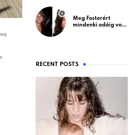
Meg Fosterért
mindenki odáig volt
– itt van ma, 77
meg
évesen
os
RECENT POSTS