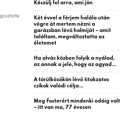
Készülj fel arra, ami jön
egosztotta
Két évvel a férjem halála után
végre át mertem nézni a
garázsban lévő holmiját – amit
találtam, megváltoztatta az
életemet
Ha alvás közben folyik a nyálad,
az annak a jele, hogy az agyad…
A törülközőkön lévő titokzatos
csíkok valódi célja…
Meg Fosterért mindenki odáig volt
– itt van ma, 77 évesen