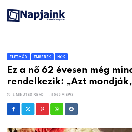
Skip
to
content
ÉLETMÓD
EMBEREK
NŐK
Ez a nő 62 évesen még mind
rendelkezik: „Azt mondják
2 MINUTES READ
565
VIEWS
Pinterest
Whatsapp
Reddit