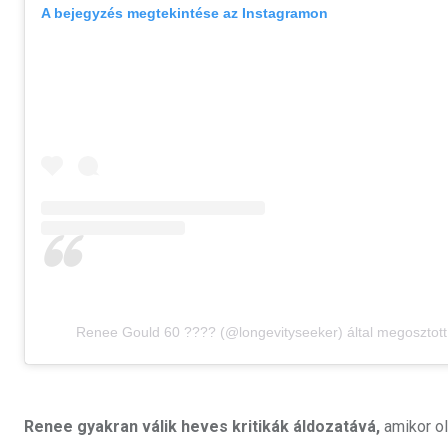
A bejegyzés megtekintése az Instagramon
Renee Gould 60 ???? (@longevityseeker) által megosztott
Renee gyakran válik heves kritikák áldozatává,
amikor ol