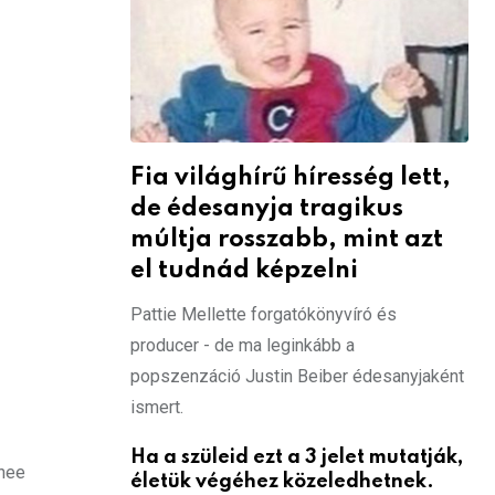
Fia világhírű híresség lett,
de édesanyja tragikus
múltja rosszabb, mint azt
el tudnád képzelni
Pattie Mellette forgatókönyvíró és
producer - de ma leginkább a
popszenzáció Justin Beiber édesanyjaként
ismert.
Ha a szüleid ezt a 3 jelet mutatják,
enee
életük végéhez közeledhetnek.