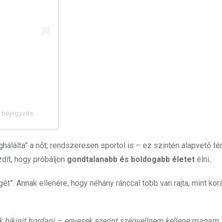
 bejegyzés
ghálálta” a nőt; rendszeresen sportol is – ez szintén alapvető t
zdít, hogy próbáljon
gondtalanabb és boldogabb életet
élni
.
”. Annak ellenére, hogy néhány ránccal több van rajta, mint kor
ikinit hordani – egyesek szerint szégyellnem kellene magam, 