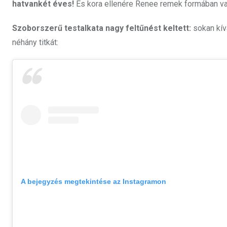
hatvankét éves!
És kora ellenére Renee remek formában va
Szoborszerű testalkata nagy feltűnést keltett:
sokan kív
néhány titkát:
A bejegyzés megtekintése az Instagramon