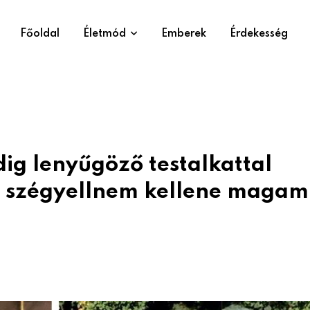
Főoldal
Életmód
Emberek
Érdekesség
ig lenyűgöző testalkattal
, szégyellnem kellene magam