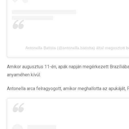
Antonella Batista (@antonella.batistta) által megosztott 
Amikor augusztus 11-én, apák napján megérkezett Brazíliába,
anyaméhen kívül.
Antonella arca felragyogott, amikor meghallotta az apukáját, 