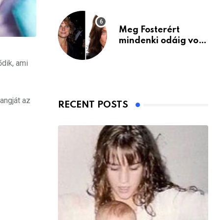
Meg Fosterért
mindenki odáig volt
– itt van ma, 77
évesen
dik, ami
angját az
RECENT POSTS