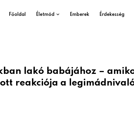
Főoldal
Életmód
Emberek
Érdekesség
akban lakó babájához – amik
ott reakciója a legimádnival