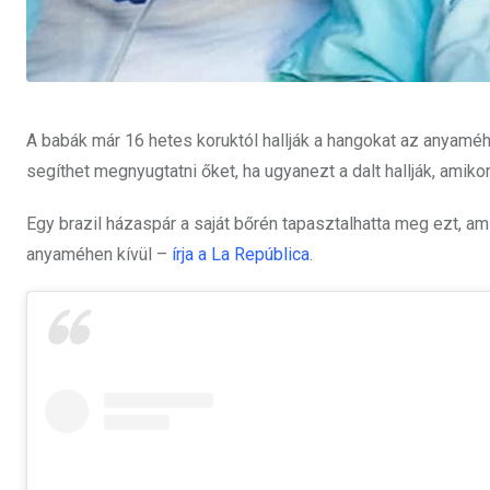
A babák már 16 hetes koruktól hallják a hangokat az anyamé
segíthet megnyugtatni őket, ha ugyanezt a dalt hallják, amik
Egy brazil házaspár a saját bőrén tapasztalhatta meg ezt, ami
anyaméhen kívül –
írja a La República
.