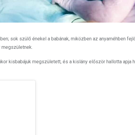
hben; sok szülő énekel a babának, miközben az anyaméhben fejlő
or megszületnek.
kor kisbabájuk megszületett, és a kislány először hallotta apja h