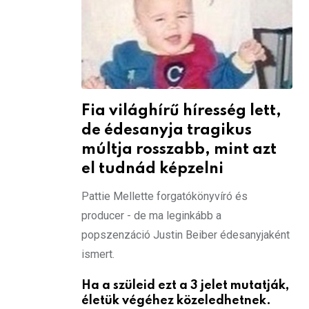
Fia világhírű híresség lett,
de édesanyja tragikus
múltja rosszabb, mint azt
el tudnád képzelni
Pattie Mellette forgatókönyvíró és
producer - de ma leginkább a
popszenzáció Justin Beiber édesanyjaként
ismert.
Ha a szüleid ezt a 3 jelet mutatják,
életük végéhez közeledhetnek.