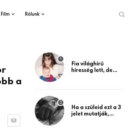
Film
Rólunk
Fia világhírű
or
híresség lett, de
édesanyja tragikus
óbb a
múltja rosszabb,
mint azt el tudnád
képzelni
Ha a szüleid ezt a 3
jelet mutatják,
életük végéhez
Share
közeledhetnek.