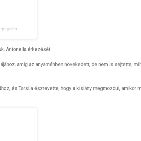
bejegyzés
uk, Antonella érkezését.
bájához, amíg az anyaméhben növekedett, de nem is sejtette, mi
ához, és Tarsila észrevette, hogy a kislány megmozdul, amikor m