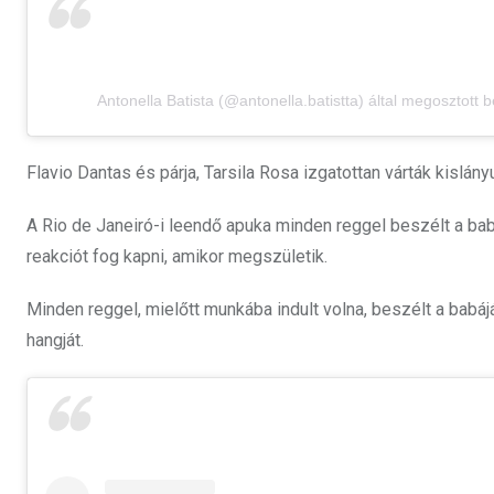
Antonella Batista (@antonella.batistta) által megosztott 
Flavio Dantas és párja, Tarsila Rosa izgatottan várták kislány
A Rio de Janeiró-i leendő apuka minden reggel beszélt a ba
reakciót fog kapni, amikor megszületik.
Minden reggel, mielőtt munkába indult volna, beszélt a babáj
hangját.