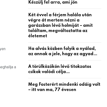
Készülj fel arra, ami jön
Két évvel a férjem halála után
végre át mertem nézni a
garázsban lévő holmiját – amit
találtam, megváltoztatta az
életemet
lyen
Ha alvás közben folyik a nyálad,
az annak a jele, hogy az agyad…
A törülközőkön lévő titokzatos
eghallja a
csíkok valódi célja…
Meg Fosterért mindenki odáig volt
– itt van ma, 77 évesen