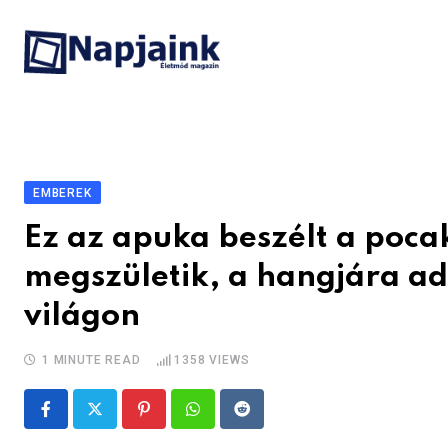
Skip
to
content
EMBEREK
Ez az apuka beszélt a poc
megszületik, a hangjára ad
világon
1 MINUTE READ
1358
VIEWS
Pinterest
Whatsapp
Reddit