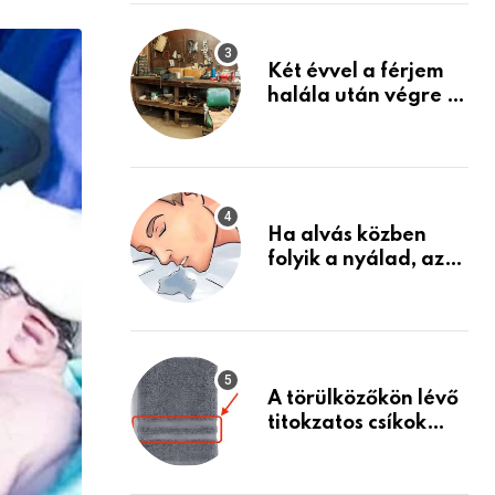
via
Készülj fel arra, ami
jön
Email
Két évvel a férjem
halála után végre át
mertem nézni a
garázsban lévő
holmiját – amit
találtam,
megváltoztatta az
Ha alvás közben
életemet
folyik a nyálad, az
annak a jele, hogy
az agyad…
A törülközőkön lévő
titokzatos csíkok
valódi célja…