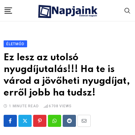
Skip
to
content
ÉLETMÓD
Ez lesz az utolsó
nyugdíjutalás!!! Ha te is
várod a jövőheti nyugdíjat,
erről jobb ha tudsz!
1 MINUTE READ
6708
VIEWS
Pinterest
Whatsapp
Reddit
Share
via