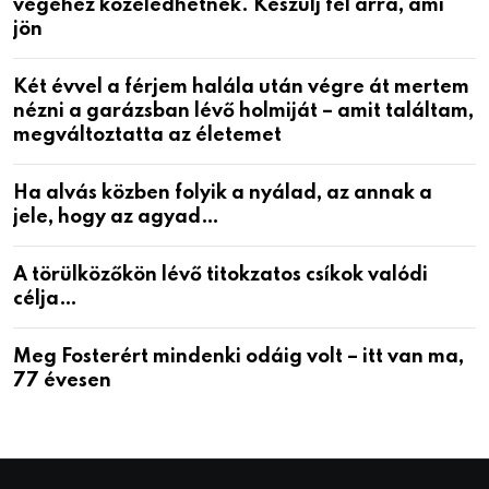
végéhez közeledhetnek. Készülj fel arra, ami
jön
Két évvel a férjem halála után végre át mertem
nézni a garázsban lévő holmiját – amit találtam,
megváltoztatta az életemet
Ha alvás közben folyik a nyálad, az annak a
jele, hogy az agyad…
A törülközőkön lévő titokzatos csíkok valódi
célja…
Meg Fosterért mindenki odáig volt – itt van ma,
77 évesen