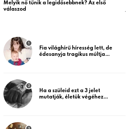
Melyik nő tűnik a legidősebbnek? Az első
D
válaszod
j
Fia világhírű híresség lett, de
édesanyja tragikus múltja
rosszabb, mint azt el tudnád
képzelni
Ha a szüleid ezt a 3 jelet
mutatják, életük végéhez
közeledhetnek. Készülj fel arra,
ami jön