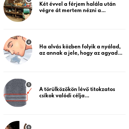
Két évvel a férjem halála után
végre át mertem nézni a
garázsban lévő holmiját – amit
találtam, megváltoztatta az
életemet
Ha alvás közben folyik a nyálad,
az annak a jele, hogy az agyad…
A törülközőkön lévő titokzatos
csíkok valódi célja…