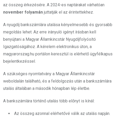
az összeg érkezésére. A 2024-es naptárakat várhatóan
november folyamán
juttatják el az érintettekhez.
A nyugdíj bankszámlára utalása kényelmesebb és gyorsabb
megoldás lehet. Az erre irányuló igényt írásban kell
benyújtani a Magyar Államkincstár Nyugdíjfolyósító
Igazgatóságához. A kérelem elektronikus úton, a
magyarorszag.hu portálon keresztül is elérhető ügyfélkapus
bejelentkezéssel.
A szükséges nyomtatvány a Magyar Államkincstár
weboldalán található, és a feldolgozás után a bankszámlára
utalás általában a második hónapban lép életbe.
A bankszámlára történő utalás több előnyt is kínál:
Az összeg azonnal elérhetővé válik az utalás napján.