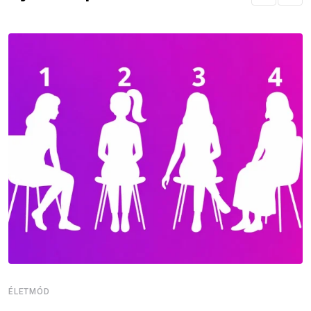
ÉLETMÓD
É