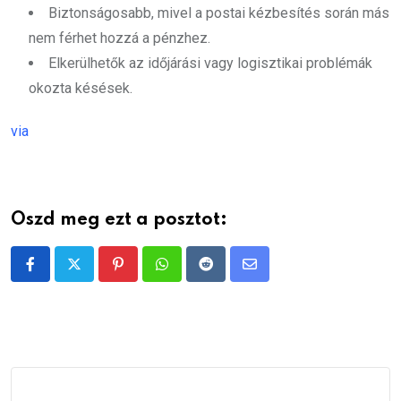
Biztonságosabb, mivel a postai kézbesítés során más
nem férhet hozzá a pénzhez.
Elkerülhetők az időjárási vagy logisztikai problémák
okozta késések.
via
Oszd meg ezt a posztot:
Pinterest
Whatsapp
Reddit
Share
via
Email