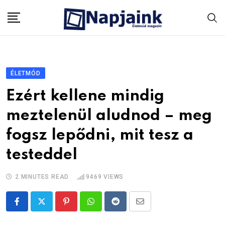
Skip
to
content
ÉLETMÓD
Ezért kellene mindig
meztelenül aludnod – meg
fogsz lepődni, mit tesz a
testeddel
2 MINUTES READ
9469
VIEWS
Pinterest
Whatsapp
Reddit
Share
via