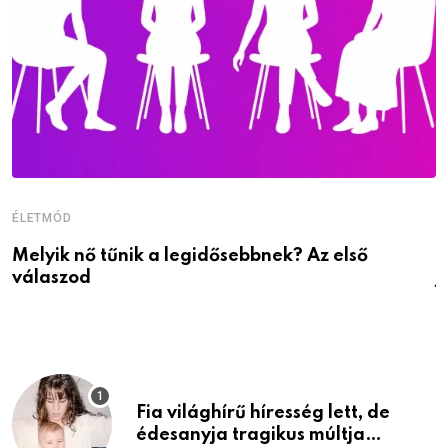
ÉLETMÓD
É
Melyik nő tűnik a legidősebbnek? Az első
D
válaszod
j
Fia világhírű híresség lett, de
édesanyja tragikus múltja