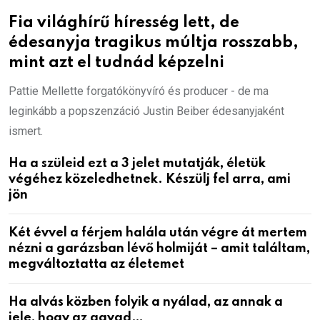
Fia világhírű híresség lett, de
édesanyja tragikus múltja rosszabb,
mint azt el tudnád képzelni
Pattie Mellette forgatókönyvíró és producer - de ma
leginkább a popszenzáció Justin Beiber édesanyjaként
ismert.
Ha a szüleid ezt a 3 jelet mutatják, életük
végéhez közeledhetnek. Készülj fel arra, ami
jön
Két évvel a férjem halála után végre át mertem
nézni a garázsban lévő holmiját – amit találtam,
megváltoztatta az életemet
Ha alvás közben folyik a nyálad, az annak a
jele, hogy az agyad…