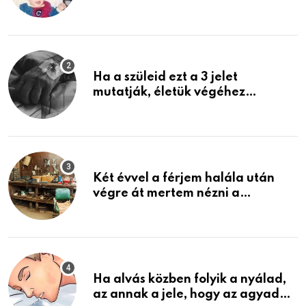
rosszabb, mint azt el tudnád
képzelni
Ha a szüleid ezt a 3 jelet
mutatják, életük végéhez
közeledhetnek. Készülj fel arra,
ami jön
Két évvel a férjem halála után
végre át mertem nézni a
garázsban lévő holmiját – amit
találtam, megváltoztatta az
életemet
Ha alvás közben folyik a nyálad,
az annak a jele, hogy az agyad…