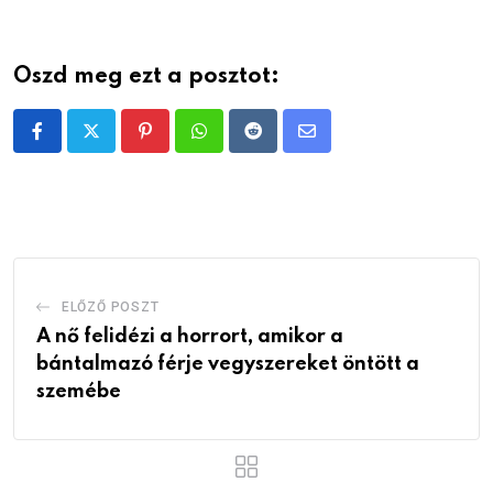
Oszd meg ezt a posztot:
Pinterest
Whatsapp
Reddit
Share
via
Email
ELŐZŐ POSZT
A nő felidézi a horrort, amikor a
bántalmazó férje vegyszereket öntött a
szemébe