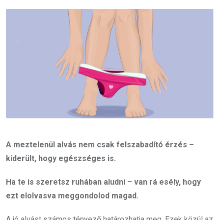
Email
A meztelenül alvás nem csak felszabadító érzés –
kiderült, hogy egészséges is.
Ha te is szeretsz ruhában aludni – van rá esély, hogy
ezt elolvasva meggondolod magad.
A jó alvást számos tényező határozhatja meg. Ezek közül az