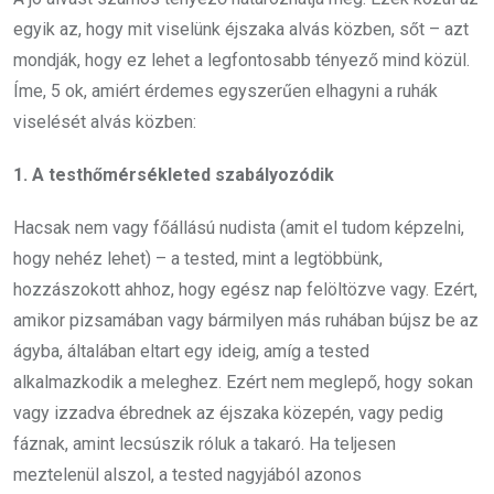
egyik az, hogy mit viselünk éjszaka alvás közben, sőt – azt
mondják, hogy ez lehet a legfontosabb tényező mind közül.
Íme, 5 ok, amiért érdemes egyszerűen elhagyni a ruhák
viselését alvás közben:
1. A testhőmérsékleted szabályozódik
Hacsak nem vagy főállású nudista (amit el tudom képzelni,
hogy nehéz lehet) – a tested, mint a legtöbbünk,
hozzászokott ahhoz, hogy egész nap felöltözve vagy. Ezért,
amikor pizsamában vagy bármilyen más ruhában bújsz be az
ágyba, általában eltart egy ideig, amíg a tested
alkalmazkodik a meleghez. Ezért nem meglepő, hogy sokan
vagy izzadva ébrednek az éjszaka közepén, vagy pedig
fáznak, amint lecsúszik róluk a takaró. Ha teljesen
meztelenül alszol, a tested nagyjából azonos