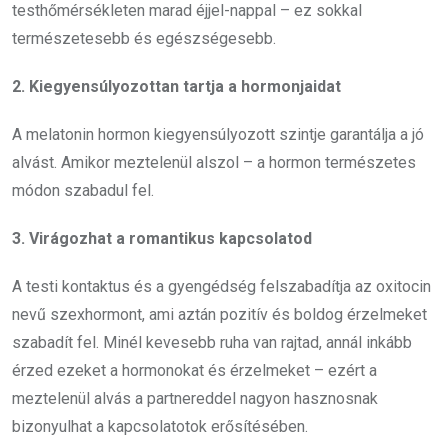
testhőmérsékleten marad éjjel-nappal – ez sokkal
természetesebb és egészségesebb.
2. Kiegyensúlyozottan tartja a hormonjaidat
A melatonin hormon kiegyensúlyozott szintje garantálja a jó
alvást. Amikor meztelenül alszol – a hormon természetes
módon szabadul fel.
3. Virágozhat a romantikus kapcsolatod
A testi kontaktus és a gyengédség felszabadítja az oxitocin
nevű szexhormont, ami aztán pozitív és boldog érzelmeket
szabadít fel. Minél kevesebb ruha van rajtad, annál inkább
érzed ezeket a hormonokat és érzelmeket – ezért a
meztelenül alvás a partnereddel nagyon hasznosnak
bizonyulhat a kapcsolatotok erősítésében.