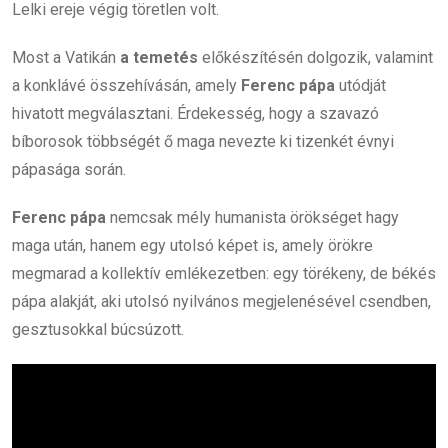
Lelki ereje végig töretlen volt.
Most a Vatikán
a temetés
előkészítésén dolgozik, valamint
a konklávé összehívásán, amely
Ferenc pápa
utódját
hivatott megválasztani. Érdekesség, hogy a szavazó
bíborosok többségét ő maga nevezte ki tizenkét évnyi
pápasága során.
Ferenc pápa
nemcsak mély humanista örökséget hagy
maga után, hanem egy utolsó képet is, amely örökre
megmarad a kollektív emlékezetben: egy törékeny, de békés
pápa alakját, aki utolsó nyilvános megjelenésével csendben,
gesztusokkal búcsúzott.