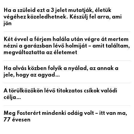
Ha a szüleid ezt a 3 jelet mutatják, életük
végéhez közeledhetnek. Készülj fel arra, ami
jön
Két évvel a férjem halála után végre át mertem
nézni a garázsban lévő holmiját – amit találtam,
megváltoztatta az életemet
Ha alvás közben folyik a nyálad, az annak a
jele, hogy az agyad…
A törülközőkön lévő titokzatos csíkok valódi
célja…
Meg Fosterért mindenki odáig volt – itt van ma,
77 évesen