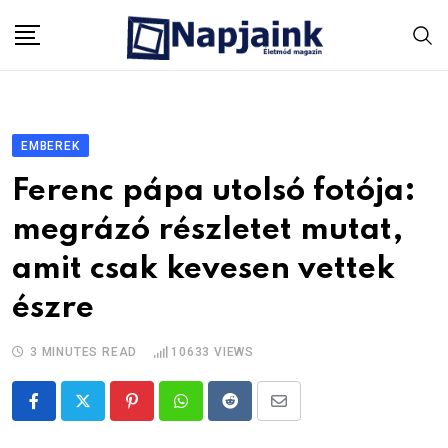
Skip
to
content
EMBEREK
Ferenc pápa utolsó fotója:
megrázó részletet mutat,
amit csak kevesen vettek
észre
3 MINUTES READ
10633
VIEWS
Pinterest
Whatsapp
Reddit
Share
via