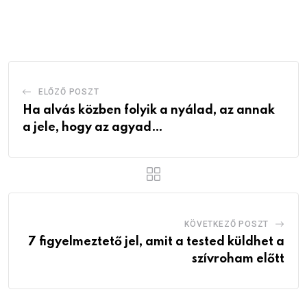
via
Email
ELŐZŐ POSZT
Ha alvás közben folyik a nyálad, az annak
a jele, hogy az agyad…
KÖVETKEZŐ POSZT
7 figyelmeztető jel, amit a tested küldhet a
szívroham előtt