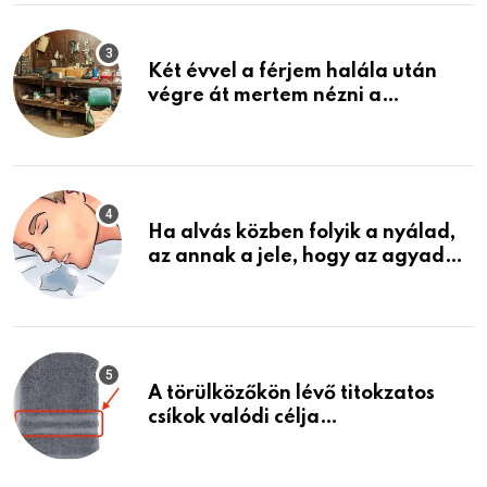
Két évvel a férjem halála után
végre át mertem nézni a
garázsban lévő holmiját – amit
találtam, megváltoztatta az
életemet
Ha alvás közben folyik a nyálad,
az annak a jele, hogy az agyad…
A törülközőkön lévő titokzatos
csíkok valódi célja…