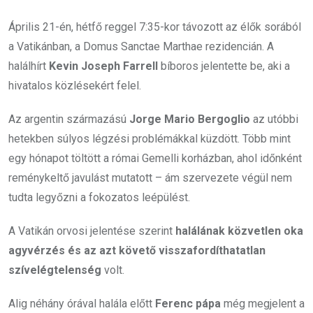
Április 21-én, hétfő reggel 7:35-kor távozott az élők sorából
a Vatikánban, a Domus Sanctae Marthae rezidencián. A
halálhírt
Kevin Joseph Farrell
bíboros jelentette be, aki a
hivatalos közlésekért felel.
Az argentin származású
Jorge Mario Bergoglio
az utóbbi
hetekben súlyos légzési problémákkal küzdött. Több mint
egy hónapot töltött a római Gemelli korházban, ahol időnként
reménykeltő javulást mutatott – ám szervezete végül nem
tudta legyőzni a fokozatos leépülést.
A Vatikán orvosi jelentése szerint
halálának közvetlen oka
agyvérzés és az azt követő visszafordíthatatlan
szívelégtelenség
volt.
Alig néhány órával halála előtt
Ferenc pápa
még megjelent a