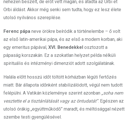
nehezen beszélt, de erőt vett magán, és átadta az Urbi et
Orbi áldást. Akkor még senki sem tudta, hogy ez lesz élete
utolsó nyilvános szereplése.
Ferenc pápa
neve örökre beíródik a történelembe – ő volt
az első latin-amerikai pápa, és az első a modern korban, aki
egy emeritus pápával,
XVI. Benedekkel
osztozott a
pápaság korszakán. Ez a szokatlan helyzet példa nélküli
spirituális és intézményi dimenziót adott szolgálatának.
Halála előtt hosszú időt töltött kórházban légúti fertőzés
miatt. Bár állapota időnként stabilizálódott, végül nem tudott
felépülni. A Vatikán közleménye szerint azonban
„soha nem
vesztette el a tisztánlátását vagy az öntudatát”
. Egészen az
utolsó órákig „együttműködő” maradt, és méltósággal nézett
szembe testi gyengülésével.