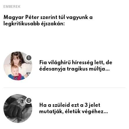
EMBEREK
E
Magyar Péter szerint túl vagyunk a
A
legkritikusabb éjszakán:
Fia világhírű híresség lett, de
édesanyja tragikus múltja
rosszabb, mint azt el tudnád
képzelni
Ha a szüleid ezt a 3 jelet
mutatják, életük végéhez
közeledhetnek. Készülj fel arra,
ami jön