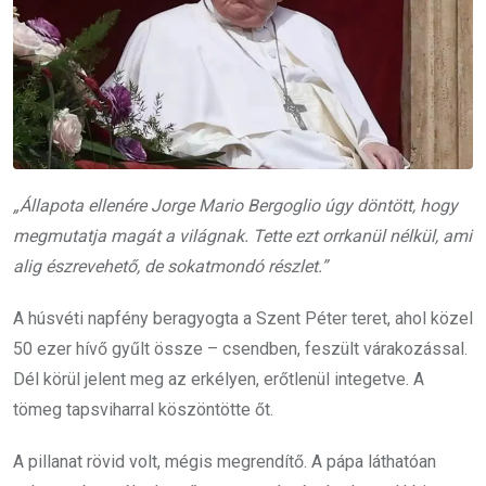
„Állapota ellenére Jorge Mario Bergoglio úgy döntött, hogy
megmutatja magát a világnak. Tette ezt orrkanül nélkül, ami
alig észrevehető, de sokatmondó részlet.”
A húsvéti napfény beragyogta a Szent Péter teret, ahol közel
50 ezer hívő gyűlt össze – csendben, feszült várakozással.
Dél körül jelent meg az erkélyen, erőtlenül integetve. A
tömeg tapsviharral köszöntötte őt.
A pillanat rövid volt, mégis megrendítő. A pápa láthatóan