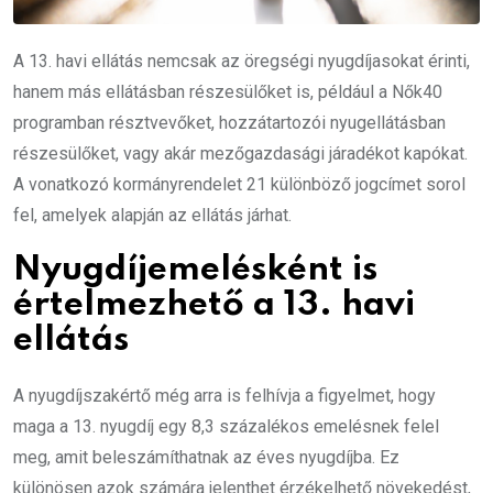
A 13. havi ellátás nemcsak az öregségi nyugdíjasokat érinti,
hanem más ellátásban részesülőket is, például a Nők40
programban résztvevőket, hozzátartozói nyugellátásban
részesülőket, vagy akár mezőgazdasági járadékot kapókat.
A vonatkozó kormányrendelet 21 különböző jogcímet sorol
fel, amelyek alapján az ellátás járhat.
Nyugdíjemelésként is
értelmezhető a 13. havi
ellátás
A nyugdíjszakértő még arra is felhívja a figyelmet, hogy
maga a 13. nyugdíj egy 8,3 százalékos emelésnek felel
meg, amit beleszámíthatnak az éves nyugdíjba. Ez
különösen azok számára jelenthet érzékelhető növekedést,