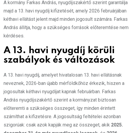
A kormány Farkas András, nyugdíjszakértő szerint garantálja
majd a 13. havi nyugdíj kifizetését, amely 2026 februárjában
kéthavi ellátást jelent majd minden jogosult számára. Farkas
András állítja, hogy a szükséges források előteremtése nem
kérdéses.
A 13. havi nyugdíj körüli
szabályok és változások
A 13. havi nyugdíj, amelyet hivatalosan 13. havi ellátásnak
neveznek, 2026-ban újabb mérföldkőhöz érkezik, hiszen a
jogosultak kéthavi nyugdíjat kapnak februárban. Farkas
András nyugdíjszakértő szerint a kormányzat biztosan
előteremti a szükséges összeget, így minden érintett
számíthat a kifizetésre. A jogosultság feltételei azonban
szigorúak: csak azok kapják meg az összeget, akik
2025.