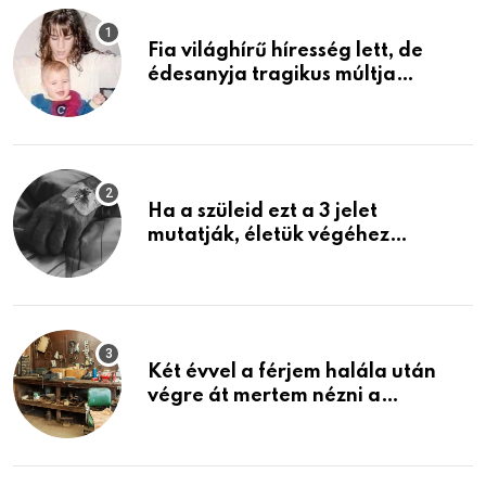
Fia világhírű híresség lett, de
édesanyja tragikus múltja
rosszabb, mint azt el tudnád
képzelni
Ha a szüleid ezt a 3 jelet
mutatják, életük végéhez
közeledhetnek. Készülj fel arra,
ami jön
Két évvel a férjem halála után
végre át mertem nézni a
garázsban lévő holmiját – amit
találtam, megváltoztatta az
életemet