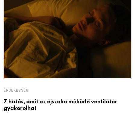
ÉRDEKESSÉG
É
7 hatás, amit az éjszaka működő ventilátor
6
gyakorolhat
é