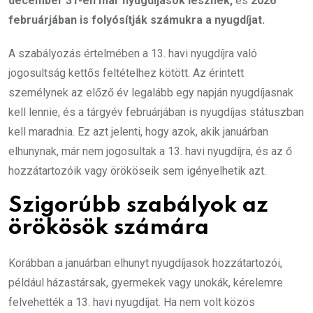
december 31-én már nyugdíjasok lesznek,
és
2026
februárjában is folyósítják számukra a nyugdíjat.
A szabályozás értelmében a 13. havi nyugdíjra való
jogosultság kettős feltételhez kötött. Az érintett
személynek az előző év legalább egy napján nyugdíjasnak
kell lennie, és a tárgyév februárjában is nyugdíjas státuszban
kell maradnia. Ez azt jelenti, hogy azok, akik januárban
elhunynak, már nem jogosultak a 13. havi nyugdíjra, és az ő
hozzátartozóik vagy örököseik sem igényelhetik azt.
Szigorúbb szabályok az
örökösök számára
Korábban a januárban elhunyt nyugdíjasok hozzátartozói,
például házastársak, gyermekek vagy unokák, kérelemre
felvehették a 13. havi nyugdíjat. Ha nem volt közös