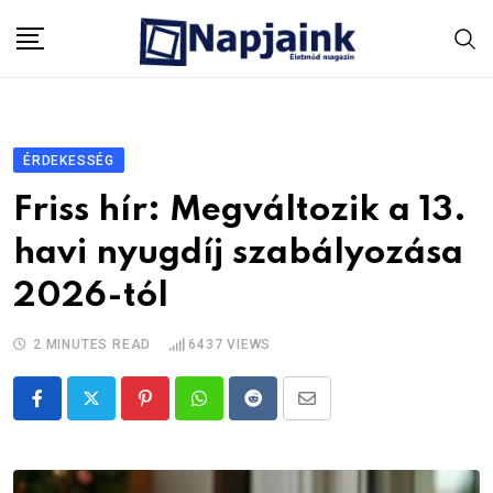
Skip
to
content
ÉRDEKESSÉG
Friss hír: Megváltozik a 13.
havi nyugdíj szabályozása
2026-tól
2 MINUTES READ
6437
VIEWS
Pinterest
Whatsapp
Reddit
Share
via
Email