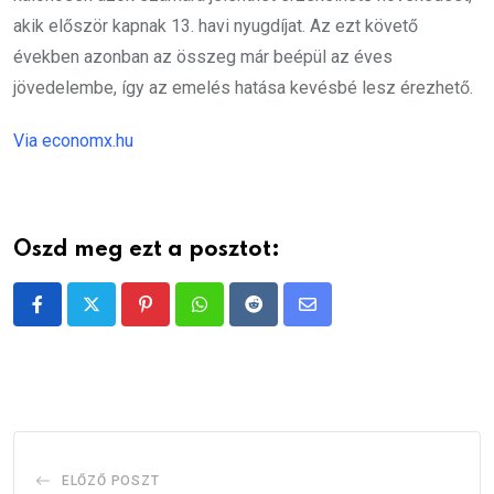
akik először kapnak 13. havi nyugdíjat. Az ezt követő
években azonban az összeg már beépül az éves
jövedelembe, így az emelés hatása kevésbé lesz érezhető.
Via economx.hu
Oszd meg ezt a posztot:
Pinterest
Whatsapp
Reddit
Share
via
Email
ELŐZŐ POSZT