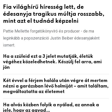
Fia világhírű híresség lett, de
édesanyja tragikus múltja rosszabb,
mint azt el tudnád képzelni
Pattie Mellette forgatókönyvíró és producer - de ma
leginkább a popszenzáció Justin Beiber édesanyjaként
ismert.
Ha a szüleid ezt a 3 jelet mutatják, életük
végéhez közeledhetnek. Készülj fel arra, ami
jön
Két évvel a férjem halála után végre át mertem
nézni a garázsban lévő holmiját – amit találtam,
megváltoztatta az életemet
Ha alvás közben folyik a nyálad, az annak a
jele, hogy az agyad…