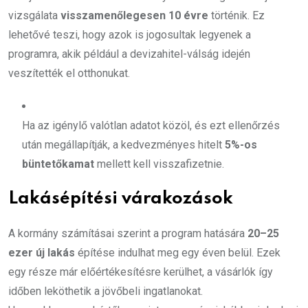
vizsgálata
visszamenőlegesen 10 évre
történik. Ez
lehetővé teszi, hogy azok is jogosultak legyenek a
programra, akik például a devizahitel-válság idején
veszítették el otthonukat.
Ha az igénylő valótlan adatot közöl, és ezt ellenőrzés
után megállapítják, a kedvezményes hitelt
5%-os
büntetőkamat
mellett kell visszafizetnie.
Lakásépítési várakozások
A kormány számításai szerint a program hatására
20–25
ezer új lakás
építése indulhat meg egy éven belül. Ezek
egy része már előértékesítésre kerülhet, a vásárlók így
időben leköthetik a jövőbeli ingatlanokat.