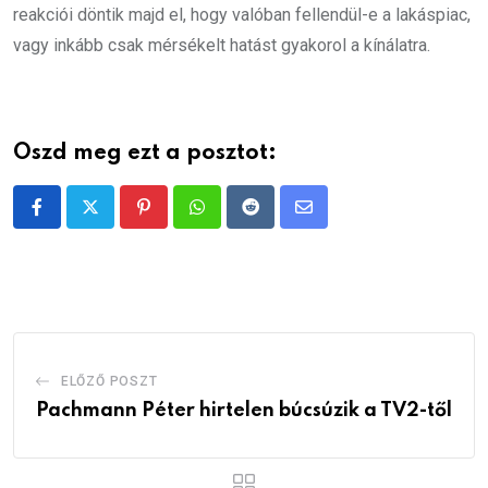
reakciói döntik majd el, hogy valóban fellendül-e a lakáspiac,
vagy inkább csak mérsékelt hatást gyakorol a kínálatra.
Oszd meg ezt a posztot:
Pinterest
Whatsapp
Reddit
Share
via
Email
ELŐZŐ POSZT
Pachmann Péter hirtelen búcsúzik a TV2-től