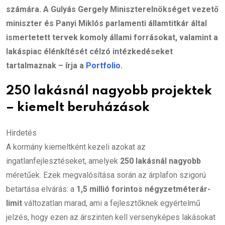
számára. A Gulyás Gergely Miniszterelnökséget vezető
miniszter és Panyi Miklós parlamenti államtitkár által
ismertetett tervek komoly állami forrásokat, valamint a
lakáspiac élénkítését célzó intézkedéseket
tartalmaznak – írja a
Portfolio
.
250 lakásnál nagyobb projektek
– kiemelt beruházások
Hirdetés
A kormány kiemeltként kezeli azokat az
ingatlanfejlesztéseket, amelyek
250 lakásnál nagyobb
méretűek. Ezek megvalósítása során az árplafon szigorú
betartása elvárás: a
1,5 millió forintos négyzetméterár-
limit
változatlan marad, ami a fejlesztőknek egyértelmű
jelzés, hogy ezen az árszinten kell versenyképes lakásokat