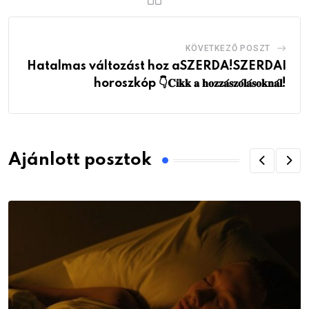
KÖVETKEZŐ POSZT
Hatalmas változást hoz aSZERDA!SZERDAI
horoszkóp 👇𝐂𝐢𝐤𝐤 𝐚 𝐡𝐨𝐳𝐳𝐚́𝐬𝐳𝐨́𝐥𝐚́𝐬𝐨𝐤𝐧𝐚́𝐥!
Ajánlott posztok