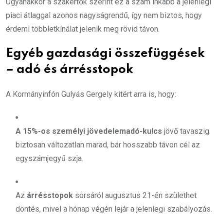
Ugyanakkor a szakértők szerint ez a szám inkább a jelenlegi
piaci átlaggal azonos nagyságrendű, így nem biztos, hogy
érdemi többletkínálat jelenik meg rövid távon.
Egyéb gazdasági összefüggések
– adó és árrésstopok
A Kormányinfón Gulyás Gergely kitért arra is, hogy:
A 15%-os személyi jövedelemadó-kulcs
jövő tavaszig
biztosan változatlan marad, bár hosszabb távon cél az
egyszámjegyű szja.
Az
árrésstopok
sorsáról augusztus 21-én születhet
döntés, mivel a hónap végén lejár a jelenlegi szabályozás.