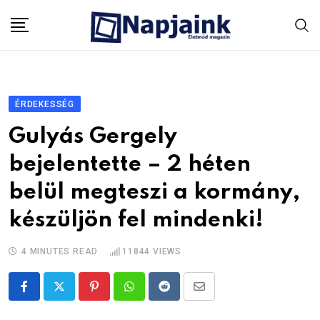
Skip
to
content
ÉRDEKESSÉG
Gulyás Gergely
bejelentette – 2 héten
belül megteszi a kormány,
készüljön fel mindenki!
4 MINUTES READ
11844
VIEWS
Pinterest
Whatsapp
Reddit
Share
via