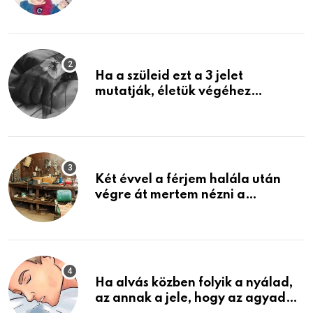
rosszabb, mint azt el tudnád
képzelni
Ha a szüleid ezt a 3 jelet
mutatják, életük végéhez
közeledhetnek. Készülj fel arra,
ami jön
Két évvel a férjem halála után
végre át mertem nézni a
garázsban lévő holmiját – amit
találtam, megváltoztatta az
életemet
Ha alvás közben folyik a nyálad,
az annak a jele, hogy az agyad…