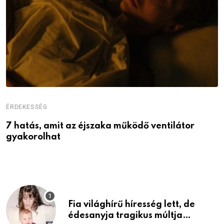
ÉRDEKESSÉG
É
7 hatás, amit az éjszaka működő ventilátor
6
gyakorolhat
é
Fia világhírű híresség lett, de
édesanyja tragikus múltja