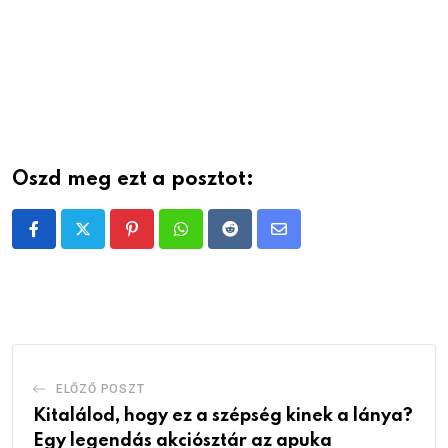
Oszd meg ezt a posztot:
Pinterest
Whatsapp
Reddit
Share
via
Email
ELŐZŐ POSZT
Kitalálod, hogy ez a szépség kinek a lánya?
Egy legendás akciósztár az apuka