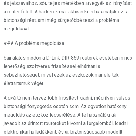
és jelszavaihoz, sőt, teljes mértékben átvegyék az irányítást
a router felett. A hackerek már aktívan ki is használják ezt a
biztonsági rést, ami még sürgetőbbé teszi a probléma
megoldását.
### A probléma megoldása
Sajnálatos módon a D-Link DIR-859 routerek esetében nincs
lehetőség szoftveres frissítéssel elhárítani a
sebezhetőséget, mivel ezek az eszközök már elérték
élettartamuk végét.
A gyártó nem tervez több frissítést kiadni, még ilyen súlyos
biztonsági fenyegetés esetén sem. Az egyetlen hatékony
megoldás az eszköz lecserélése. A felhasználóknak
javasolt az érintett routereket kivonni a forgalomból, leadni
elektronikai hulladékként, és új, biztonságosabb modellt