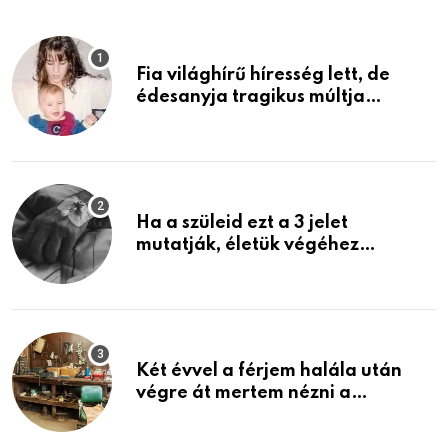
Fia világhírű híresség lett, de
édesanyja tragikus múltja
rosszabb, mint azt el tudnád
képzelni
Ha a szüleid ezt a 3 jelet
mutatják, életük végéhez
közeledhetnek. Készülj fel arra,
ami jön
Két évvel a férjem halála után
végre át mertem nézni a
garázsban lévő holmiját – amit
találtam, megváltoztatta az