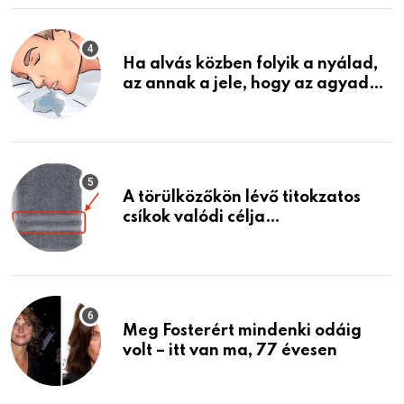
életemet
Ha alvás közben folyik a nyálad,
az annak a jele, hogy az agyad…
A törülközőkön lévő titokzatos
csíkok valódi célja…
Meg Fosterért mindenki odáig
volt – itt van ma, 77 évesen