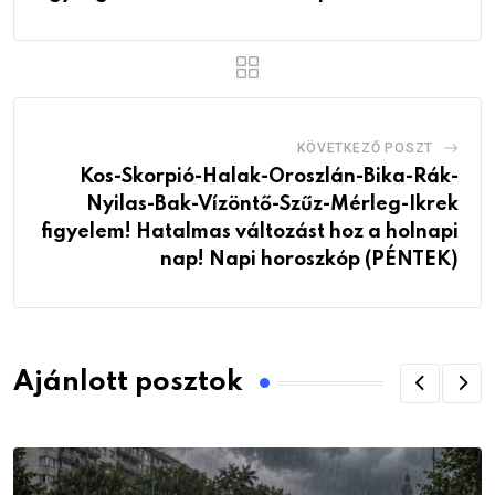
KÖVETKEZŐ POSZT
Kos-Skorpió-Halak-Oroszlán-Bika-Rák-
Nyilas-Bak-Vízöntő-Szűz-Mérleg-Ikrek
figyelem! Hatalmas változást hoz a holnapi
nap! Napi horoszkóp (PÉNTEK)
Ajánlott posztok