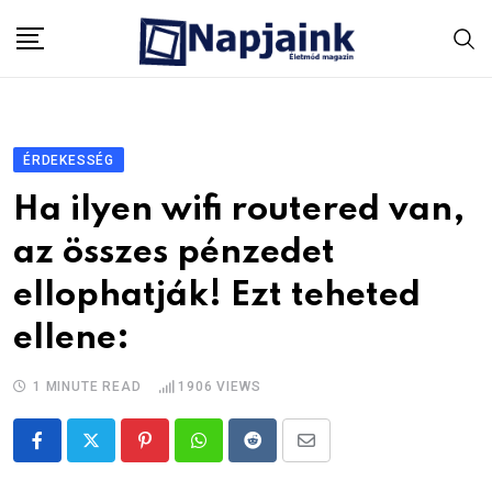
Skip
to
content
ÉRDEKESSÉG
Ha ilyen wifi routered van,
az összes pénzedet
ellophatják! Ezt teheted
ellene:
1 MINUTE READ
1906
VIEWS
Pinterest
Whatsapp
Reddit
Share
via