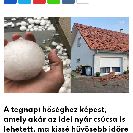
Pinterest
Whatsapp
Reddit
Share
via
Email
A tegnapi hőséghez képest,
amely akár az idei nyár csúcsa is
lehetett, ma kissé hűvösebb időre