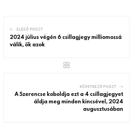
Email
ELŐZŐ POSZT
2024 július végén 6 csillagjegy milliomossá
válik, ők azok
KÖVETKEZŐ POSZT
A Szerencse koboldja ezt a 4 csillagjegyet
áldja meg minden kincsével, 2024
augusztusában