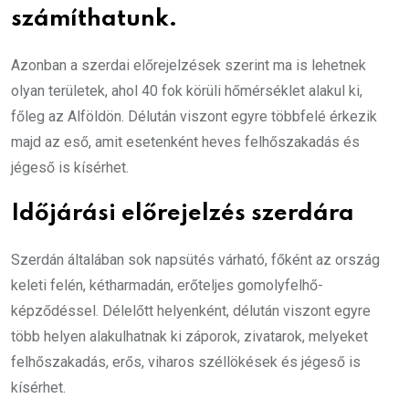
számíthatunk.
Azonban a szerdai előrejelzések szerint ma is lehetnek
olyan területek, ahol 40 fok körüli hőmérséklet alakul ki,
főleg az Alföldön. Délután viszont egyre többfelé érkezik
majd az eső, amit esetenként heves felhőszakadás és
jégeső is kísérhet.
Időjárási előrejelzés szerdára
Szerdán általában sok napsütés várható, főként az ország
keleti felén, kétharmadán, erőteljes gomolyfelhő-
képződéssel. Délelőtt helyenként, délután viszont egyre
több helyen alakulhatnak ki záporok, zivatarok, melyeket
felhőszakadás, erős, viharos széllökések és jégeső is
kísérhet.