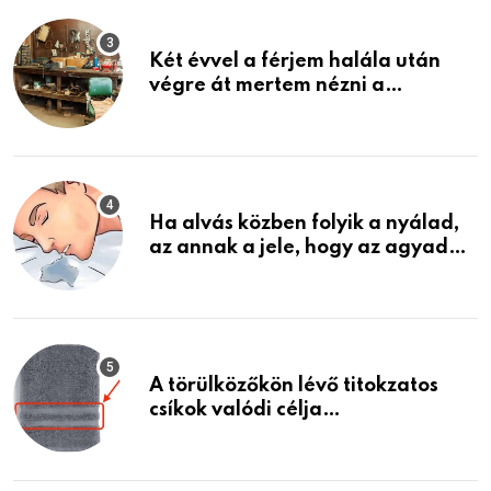
Két évvel a férjem halála után
végre át mertem nézni a
garázsban lévő holmiját – amit
találtam, megváltoztatta az
életemet
Ha alvás közben folyik a nyálad,
az annak a jele, hogy az agyad…
A törülközőkön lévő titokzatos
csíkok valódi célja…