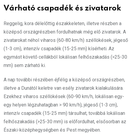
Várható csapadék és zivatarok
Reggelig, kora délelőttig északkeleten, illetve részben a
középső országrészben fordulhatnak még elő zivatarok. A
zivatarokat néhol viharos (60-80 km/h) széllökések, jégeső
(1-3 cm), intenzív csapadék (15-25 mm) kísérheti. Az
egymást követő cellákból lokálisan felhőszakadás (>25-30
mm) sem zárható ki.
A nap további részében éjfélig a középső országrészben,
illetve a Dunától keletre van esély zivatarok kialakulására.
Ezekhez viharos széllökések (60-90 km/h, lokálisan egy-
egy helyen légzuhatagban > 90 km/h), jégeső (1-3 cm),
intenzív csapadék (15-25 mm) társulhat, továbbá lokálisan
felhőszakadás (>25-30 mm) is előfordulhat, elsősorban az
Északi-középhegységben és Pest megyében.