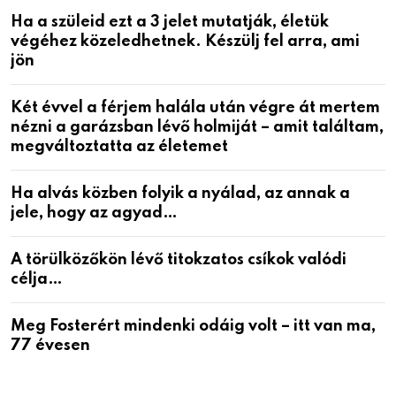
Ha a szüleid ezt a 3 jelet mutatják, életük
végéhez közeledhetnek. Készülj fel arra, ami
jön
Két évvel a férjem halála után végre át mertem
nézni a garázsban lévő holmiját – amit találtam,
megváltoztatta az életemet
Ha alvás közben folyik a nyálad, az annak a
jele, hogy az agyad…
A törülközőkön lévő titokzatos csíkok valódi
célja…
Meg Fosterért mindenki odáig volt – itt van ma,
77 évesen