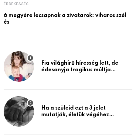
ÉRDEKESSÉG
É
6 megyére lecsapnak a zivatarok: viharos szél
V
és
Fia világhírű híresség lett, de
édesanyja tragikus múltja
rosszabb, mint azt el tudnád
képzelni
Ha a szüleid ezt a 3 jelet
mutatják, életük végéhez
közeledhetnek. Készülj fel arra,
ami jön