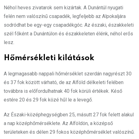
Néhol heves zivatarok sem kizártak. A Dunántúl nyugati
felén nem valószínű csapadék, legfeljebb az Alpokaljára
sodródhat be egy-egy csapadékgóc. Az északi, északkeleti
szél főként a Dunántúlon és északkeleten élénk, néhol erős
lesz.
Hőmérsékleti kilátások
A legmagasabb nappali hőmérséklet szerdán nagyrészt 30
és 37 fok között várható, de az Alföld délkeleti felében
továbbra is előfordulhatnak 40 fok körüli értékek. Késő
estére 20 és 29 fok közé hűl le a levegő.
Az Északi-középhegységben 25, másutt 27 fok felett alakul
a nap középhőmérséklete. Az Alföldön, a középső
területeken és délen 29 fokos középhőmérséklet valószínű.