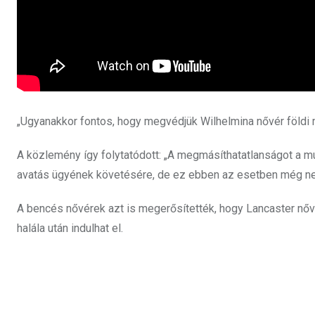
„Ugyanakkor fontos, hogy megvédjük Wilhelmina nővér földi 
A közlemény így folytatódott: „A megmásíthatatlanságot a múl
avatás ügyének követésére, de ez ebben az esetben még nem
A bencés nővérek azt is megerősítették, hogy Lancaster nővé
halála után indulhat el.