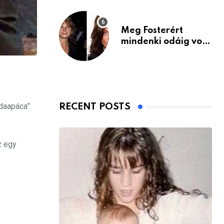
Meg Fosterért
mindenki odáig volt
– itt van ma, 77
évesen
odaapáca”
RECENT POSTS
z egy