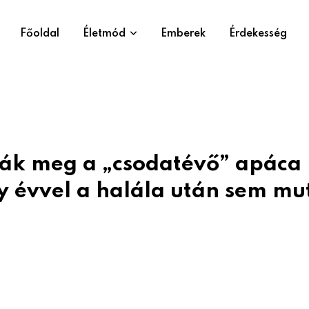
Főoldal
Életmód
Emberek
Érdekesség
ák meg a „csodatévő” apáca
gy évvel a halála után sem mu