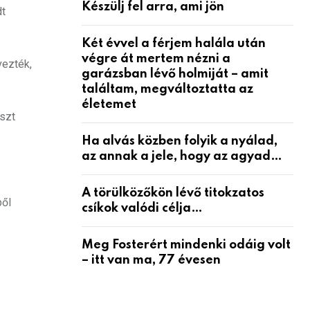
Készülj fel arra, ami jön
dt
Két évvel a férjem halála után
végre át mertem nézni a
vezték,
garázsban lévő holmiját – amit
találtam, megváltoztatta az
életemet
észt
Ha alvás közben folyik a nyálad,
az annak a jele, hogy az agyad…
A törülközőkön lévő titokzatos
ből
csíkok valódi célja…
Meg Fosterért mindenki odáig volt
– itt van ma, 77 évesen