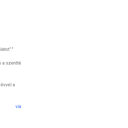
atot”.”
s a szentté
 évvel a
via