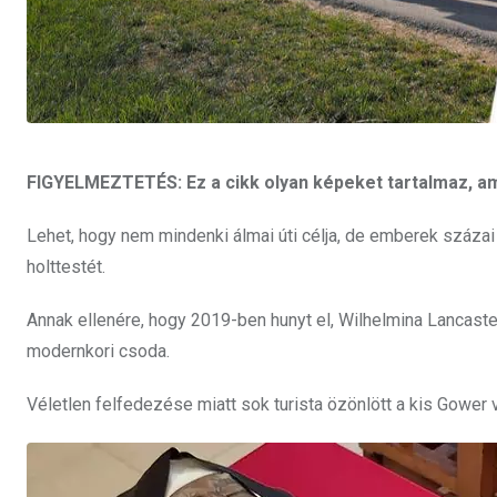
FIGYELMEZTETÉS: Ez a cikk olyan képeket tartalmaz, am
Lehet, hogy nem mindenki álmai úti célja, de emberek százai
holttestét.
Annak ellenére, hogy 2019-ben hunyt el, Wilhelmina Lancast
modernkori csoda.
Véletlen felfedezése miatt sok turista özönlött a kis Gower vá