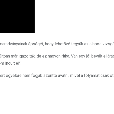
maradványainak épségét, hogy lehetővé tegyük az alapos vizsgál
tban már igazolták, de ez nagyon ritka. Van egy jól bevált eljárá
 indult el”.
rt egyelőre nem fogják szentté avatni, mivel a folyamat csak öt