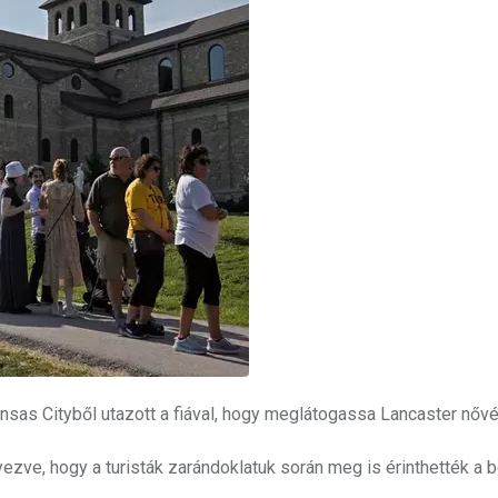
sas Cityből utazott a fiával, hogy meglátogassa Lancaster nővér
ezve, hogy a turisták zarándoklatuk során meg is érinthették a 