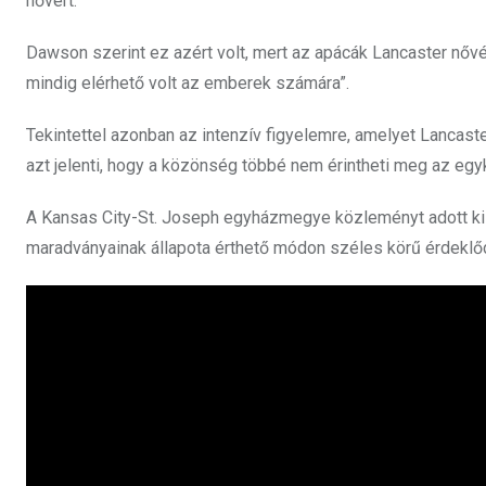
nővért.
Dawson szerint ez azért volt, mert az apácák Lancaster nővé
mindig elérhető volt az emberek számára”.
Tekintettel azonban az intenzív figyelemre, amelyet Lancaste
azt jelenti, hogy a közönség többé nem érintheti meg az egyk
A Kansas City-St. Joseph egyházmegye közleményt adott ki az
maradványainak állapota érthető módon széles körű érdeklődés