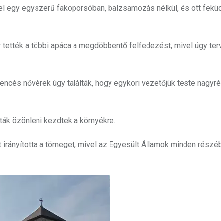
el egy egyszerű fakoporsóban, balzsamozás nélkül, és ott fekü
 tették a többi apáca a megdöbbentő felfedezést, mivel úgy ter
 bencés nővérek úgy találták, hogy egykori vezetőjük teste nagyr
sták özönleni kezdtek a környékre.
t irányította a tömeget, mivel az Egyesült Államok minden részé