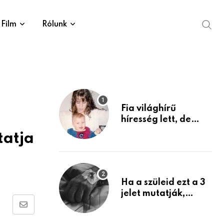
Film
Rólunk
Fia világhírű
híresség lett, de
édesanyja tragikus
tatja
múltja rosszabb,
mint azt el tudnád
képzelni
Ha a szüleid ezt a 3
jelet mutatják,
életük végéhez
Share
közeledhetnek.