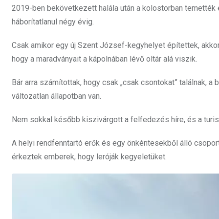
2019-ben bekövetkezett halála után a kolostorban temették 
háborítatlanul négy évig.
Csak amikor egy új Szent József-kegyhelyet építettek, akkor
hogy a maradványait a kápolnában lévő oltár alá viszik.
Bár arra számítottak, hogy csak „csak csontokat” találnak, a
változatlan állapotban van.
Nem sokkal később kiszivárgott a felfedezés híre, és a turi
A helyi rendfenntartó erők és egy önkéntesekből álló csopor
érkeztek emberek, hogy leróják kegyeletüket.