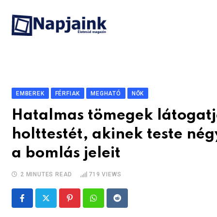
Skip
to
content
EMBEREK
FÉRFIAK
MEGHATÓ
NŐK
Hatalmas tömegek látogatj
holttestét, akinek teste né
a bomlás jeleit
2 MINUTES READ
719
VIEWS
Pinterest
Whatsapp
Reddit