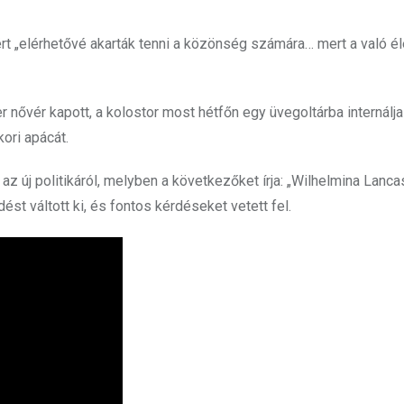
rt „elérhetővé akarták tenni a közönség számára… mert a való é
r nővér kapott, a kolostor most hétfőn egy üvegoltárba internálja
ori apácát.
 új politikáról, melyben a következőket írja: „Wilhelmina Lanca
t váltott ki, és fontos kérdéseket vetett fel.