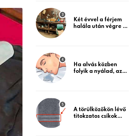
via
Készülj fel arra, ami
jön
Email
Két évvel a férjem
halála után végre át
mertem nézni a
garázsban lévő
holmiját – amit
találtam,
megváltoztatta az
Ha alvás közben
életemet
folyik a nyálad, az
annak a jele, hogy
az agyad…
A törülközőkön lévő
titokzatos csíkok
valódi célja…