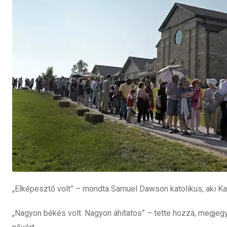
„Elképesztő volt” – mondta Samuel Dawson katolikus, aki Kan
„Nagyon békés volt. Nagyon áhítatos” – tette hozzá, megjegy