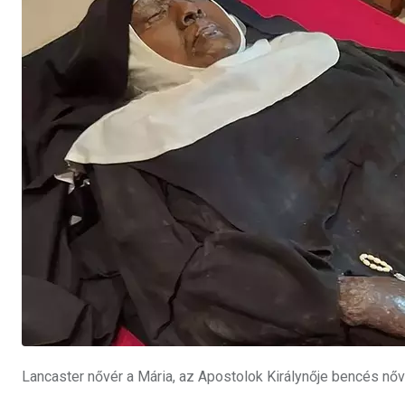
Lancaster nővér a Mária, az Apostolok Királynője bencés nőv