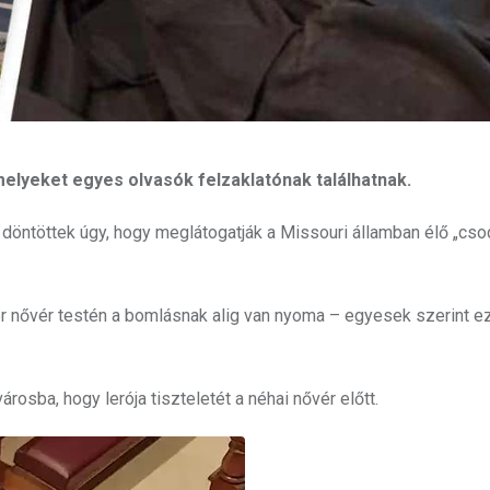
elyeket egyes olvasók felzaklatónak találhatnak.
 döntöttek úgy, hogy meglátogatják a Missouri államban élő „cs
er nővér testén a bomlásnak alig van nyoma – egyesek szerint e
rosba, hogy lerója tiszteletét a néhai nővér előtt.