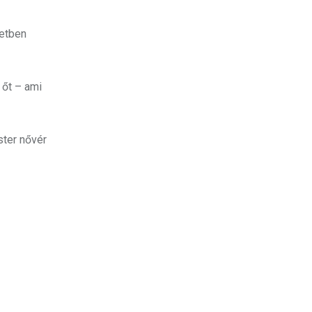
letben
 őt – ami
ster nővér