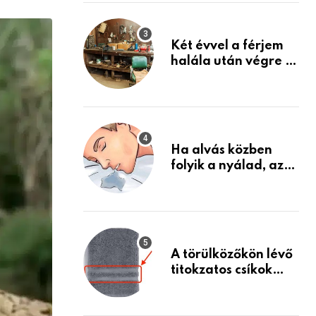
via
Készülj fel arra, ami
jön
Email
Két évvel a férjem
halála után végre át
mertem nézni a
garázsban lévő
holmiját – amit
találtam,
megváltoztatta az
Ha alvás közben
életemet
folyik a nyálad, az
annak a jele, hogy
az agyad…
A törülközőkön lévő
titokzatos csíkok
valódi célja…