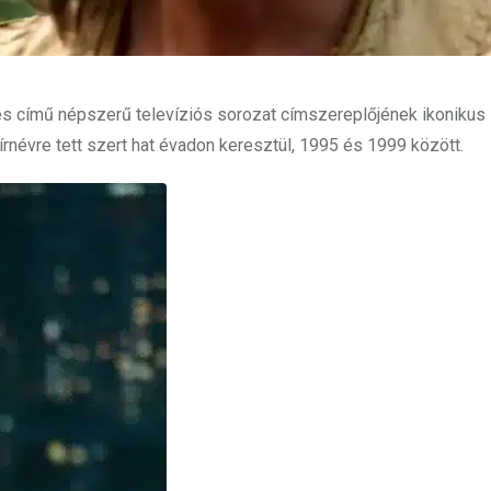
es című népszerű televíziós sorozat címszereplőjének ikonikus
rnévre tett szert hat évadon keresztül, 1995 és 1999 között.