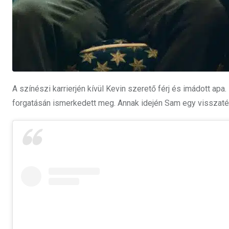
A színészi karrierjén kívül Kevin szerető férj és imádott ap
forgatásán ismerkedett meg. Annak idején Sam egy visszatér