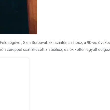
a. Feleségével, Sam Sorbóval, aki szintén színész, a 90-es évekb
ő szereppel csatlakozott a stábhoz, és ők ketten együtt dolgoz