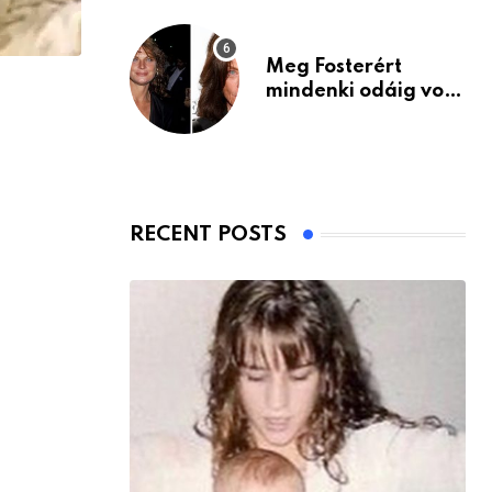
Meg Fosterért
mindenki odáig volt
– itt van ma, 77
évesen
RECENT POSTS