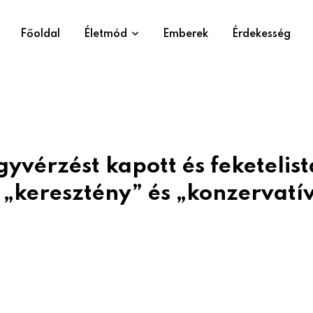
Főoldal
Életmód
Emberek
Érdekesség
yvérzést kapott és feketelis
„keresztény” és „konzervatí