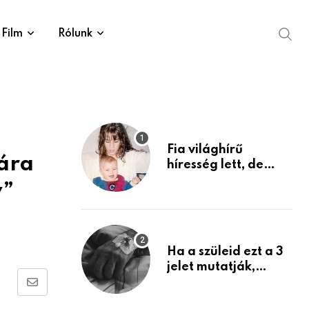
Film
Rólunk
Fia világhírű
tára
híresség lett, de
édesanyja tragikus
v”
múltja rosszabb,
mint azt el tudnád
képzelni
Ha a szüleid ezt a 3
jelet mutatják,
életük végéhez
Share
közeledhetnek.