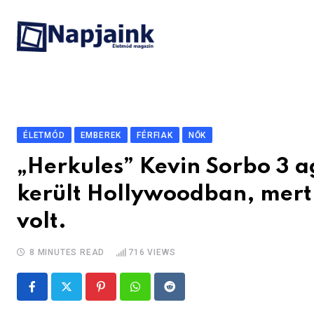
Skip
to
content
ÉLETMÓD
EMBEREK
FÉRFIAK
NŐK
„Herkules” Kevin Sorbo 3 ag
került Hollywoodban, mert 
volt.
8 MINUTES READ
716
VIEWS
Pinterest
Whatsapp
Reddit