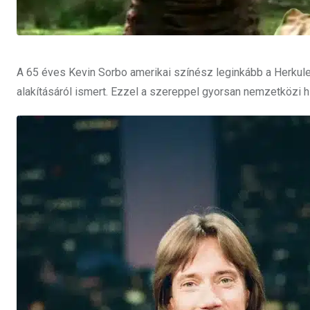
A 65 éves Kevin Sorbo amerikai színész leginkább a Herkul
alakításáról ismert. Ezzel a szereppel gyorsan nemzetközi hí