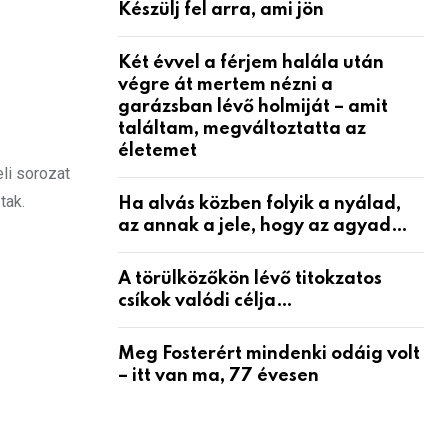
Készülj fel arra, ami jön
Két évvel a férjem halála után
végre át mertem nézni a
garázsban lévő holmiját – amit
találtam, megváltoztatta az
életemet
eli sorozat
tak.
Ha alvás közben folyik a nyálad,
az annak a jele, hogy az agyad…
A törülközőkön lévő titokzatos
csíkok valódi célja…
Meg Fosterért mindenki odáig volt
– itt van ma, 77 évesen