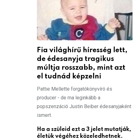
Fia világhírű híresség lett,
de édesanyja tragikus
múltja rosszabb, mint azt
el tudnád képzelni
Pattie Mellette forgatókönyvíró és
producer - de ma leginkább a
popszenzáció Justin Beiber édesanyjaként
ismert.
Ha a szüleid ezt a 3 jelet mutatják,
életük végéhez közeledhetnek.