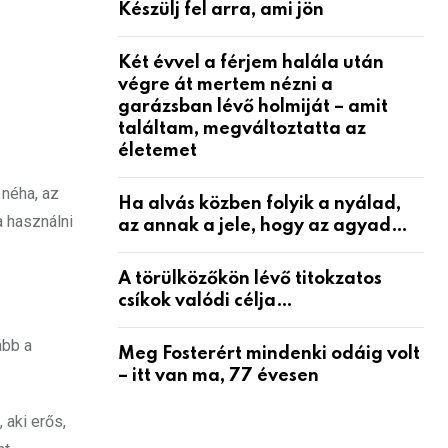
Készülj fel arra, ami jön
Két évvel a férjem halála után
végre át mertem nézni a
garázsban lévő holmiját – amit
találtam, megváltoztatta az
életemet
 néha, az
Ha alvás közben folyik a nyálad,
a használni
az annak a jele, hogy az agyad…
A törülközőkön lévő titokzatos
csíkok valódi célja…
ább a
Meg Fosterért mindenki odáig volt
– itt van ma, 77 évesen
 aki erős,