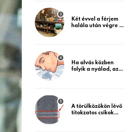
Készülj fel arra, ami
jön
Két évvel a férjem
halála után végre át
mertem nézni a
garázsban lévő
holmiját – amit
találtam,
megváltoztatta az
Ha alvás közben
életemet
folyik a nyálad, az
annak a jele, hogy
az agyad…
A törülközőkön lévő
titokzatos csíkok
valódi célja…