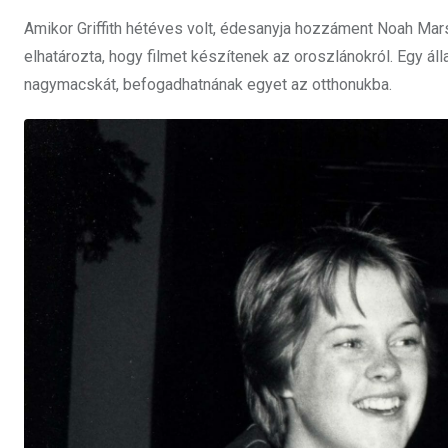
Amikor Griffith hétéves volt, édesanyja hozzáment Noah Marsh
elhatározta, hogy filmet készítenek az oroszlánokról. Egy ál
nagymacskát, befogadhatnának egyet az otthonukba.