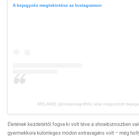
A bejegyzés megtekintése az Instagramon
MELANIE (@melaniegriffith) által megosztott bejeg
Életének kezdetétől fogva ki volt téve a showbizniszben való
gyermekkora különleges módon extravagáns volt – még holl