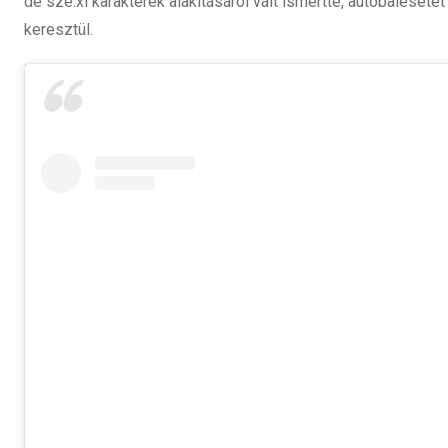
de sze.xi karakterek alakításáról vált ismertté, autóbaleset
keresztül.