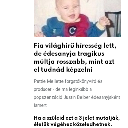
Fia világhírű híresség lett,
de édesanyja tragikus
múltja rosszabb, mint azt
el tudnád képzelni
Pattie Mellette forgatókönyvíró és
producer - de ma leginkább a
popszenzáció Justin Beiber édesanyjaként
ismert.
Ha a szüleid ezt a 3 jelet mutatják,
életük végéhez közeledhetnek.