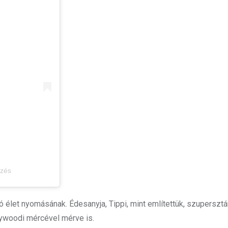
yzés
 élet nyomásának. Édesanyja, Tippi, mint említettük, szupersztár
ywoodi mércével mérve is.