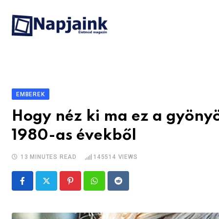
Skip
to
content
EMBEREK
Hogy néz ki ma ez a gyönyö
1980-as évekből
13 MINUTES READ
145514
VIEWS
Pinterest
Whatsapp
Reddit