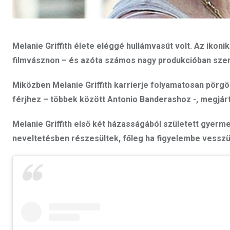
Melanie Griffith élete eléggé hullámvasút volt. Az ikon
filmvásznon – és azóta számos nagy produkcióban szer
Miközben Melanie Griffith karrierje folyamatosan pörg
férjhez – többek között Antonio Banderashoz -, megjár
Melanie Griffith első két házasságából született gyer
neveltetésben részesültek, főleg ha figyelembe vesszük