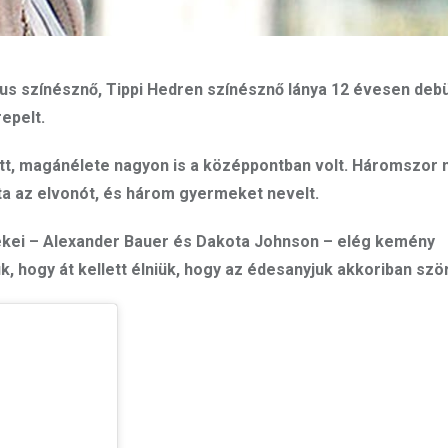
ikus színésznő, Tippi Hedren színésznő lánya 12 évesen debü
epelt.
ött, magánélete nagyon is a középpontban volt. Háromszor
ta az elvonót, és három gyermeket nevelt.
mekei – Alexander Bauer és Dakota Johnson – elég kemény
, hogy át kellett élniük, hogy az édesanyjuk akkoriban sz