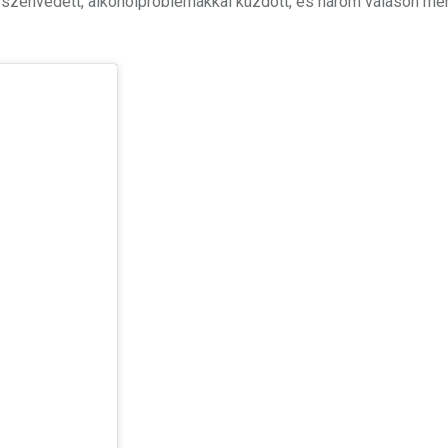
et szenvedett, alkoholproblémákkal küzdött, és három váláson me