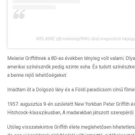
MELANIE (@melaniegriffith) által megosztott bejeg
Melanie Griffithnek a 80-as években tényleg volt valami. Oly
amerikai színésznők pedig szinte soha. És tudott színészked
a benne rejlő lehetőségeket.
Imádtam őt a Dolgozó lány és a Földi paradicsom című film
1957. augusztus 9-én született New Yorkban Peter Griffith 
Hitchcock-klasszikusban, A madarakban játszott szerepéről 
Utólag visszatekintve Griffith élete meglehetősen hihetetlenü