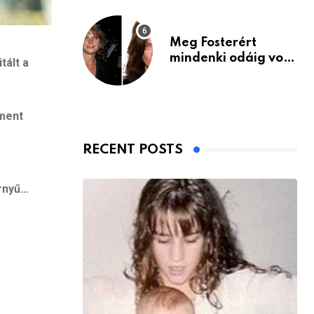
Meg Fosterért
mindenki odáig volt
tált a
– itt van ma, 77
évesen
 ment
RECENT POSTS
örnyű…