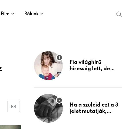
Film
Rólunk
Fia világhírű
z
híresség lett, de
édesanyja tragikus
múltja rosszabb,
mint azt el tudnád
képzelni
Ha a szüleid ezt a 3
Share
jelet mutatják,
életük végéhez
via
közeledhetnek.
Email