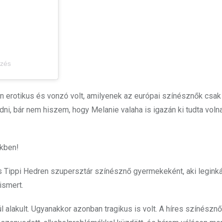
yzés
an erotikus és vonzó volt, amilyenek az európai színésznők csak
ni, bár nem hiszem, hogy Melanie valaha is igazán ki tudta voln
ekben!
és Tippi Hedren szupersztár színésznő gyermekeként, aki legink
ismert.
l alakult. Ugyanakkor azonban tragikus is volt. A híres színésznő,