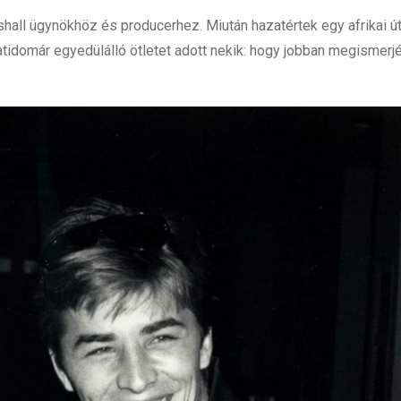
all ügynökhöz és producerhez. Miután hazatértek egy afrikai útr
latidomár egyedülálló ötletet adott nekik: hogy jobban megismerj