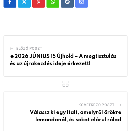
Pinterest
Whatsapp
Reddit
Share
via
Email
ELŐZŐ POSZT
🔥2026 JÚNIUS 15 Újhold – A megtisztulás
és az újrakezdés ideje érkezett!
KÖVETKEZŐ POSZT
Válassz ki egy italt, amelyről örökre
lemondanál, és sokat elárul rólad