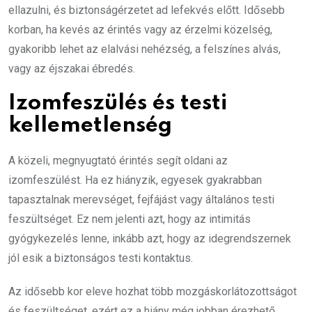
ellazulni, és biztonságérzetet ad lefekvés előtt. Idősebb
korban, ha kevés az érintés vagy az érzelmi közelség,
gyakoribb lehet az elalvási nehézség, a felszínes alvás,
vagy az éjszakai ébredés.
Izomfeszülés és testi
kellemetlenség
A közeli, megnyugtató érintés segít oldani az
izomfeszülést. Ha ez hiányzik, egyesek gyakrabban
tapasztalnak merevséget, fejfájást vagy általános testi
feszültséget. Ez nem jelenti azt, hogy az intimitás
gyógykezelés lenne, inkább azt, hogy az idegrendszernek
jól esik a biztonságos testi kontaktus.
Az idősebb kor eleve hozhat több mozgáskorlátozottságot
és feszültséget, ezért ez a hiány még jobban érezhető