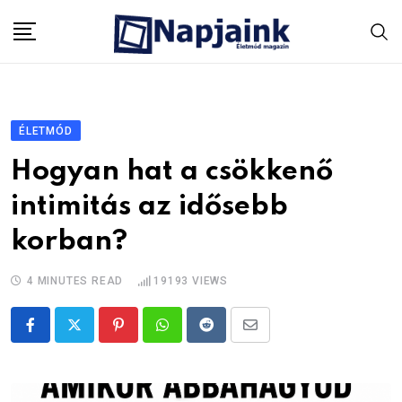
Skip
to
content
ÉLETMÓD
Hogyan hat a csökkenő
intimitás az idősebb
korban?
4 MINUTES READ
19193
VIEWS
Pinterest
Whatsapp
Reddit
Share
via
Email