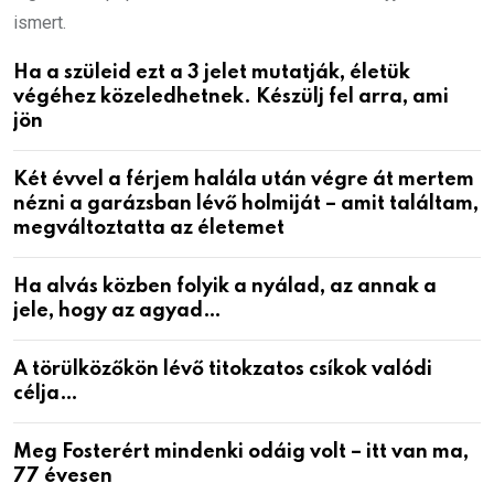
ismert.
Ha a szüleid ezt a 3 jelet mutatják, életük
végéhez közeledhetnek. Készülj fel arra, ami
jön
Két évvel a férjem halála után végre át mertem
nézni a garázsban lévő holmiját – amit találtam,
megváltoztatta az életemet
Ha alvás közben folyik a nyálad, az annak a
jele, hogy az agyad…
A törülközőkön lévő titokzatos csíkok valódi
célja…
Meg Fosterért mindenki odáig volt – itt van ma,
77 évesen