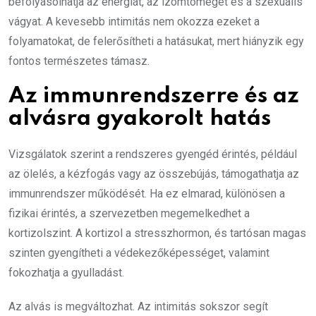
befolyásolhatja az energiát, az izomtömeget és a szexuális
vágyat. A kevesebb intimitás nem okozza ezeket a
folyamatokat, de felerősítheti a hatásukat, mert hiányzik egy
fontos természetes támasz.
Az immunrendszerre és az
alvásra gyakorolt hatás
Vizsgálatok szerint a rendszeres gyengéd érintés, például
az ölelés, a kézfogás vagy az összebújás, támogathatja az
immunrendszer működését. Ha ez elmarad, különösen a
fizikai érintés, a szervezetben megemelkedhet a
kortizolszint. A kortizol a stresszhormon, és tartósan magas
szinten gyengítheti a védekezőképességet, valamint
fokozhatja a gyulladást.
Az alvás is megváltozhat. Az intimitás sokszor segít