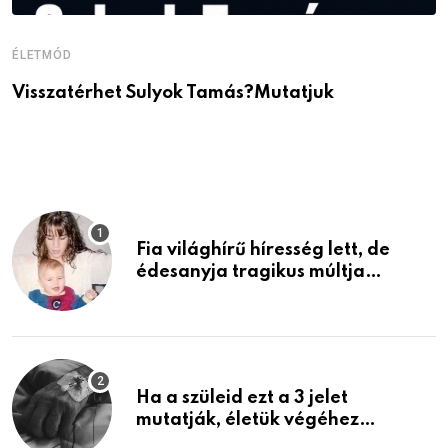
ÉLETMÓD
É
Visszatérhet Sulyok Tamás?Mutatjuk
J
p
Fia világhírű híresség lett, de
édesanyja tragikus múltja
rosszabb, mint azt el tudnád
képzelni
Ha a szüleid ezt a 3 jelet
mutatják, életük végéhez
közeledhetnek. Készülj fel arra,