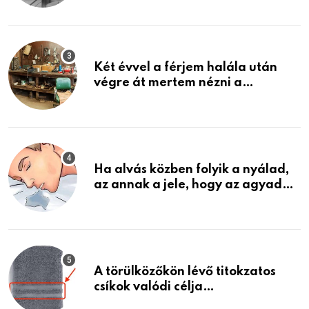
ami jön
Két évvel a férjem halála után
végre át mertem nézni a
garázsban lévő holmiját – amit
találtam, megváltoztatta az
életemet
Ha alvás közben folyik a nyálad,
az annak a jele, hogy az agyad…
A törülközőkön lévő titokzatos
csíkok valódi célja…