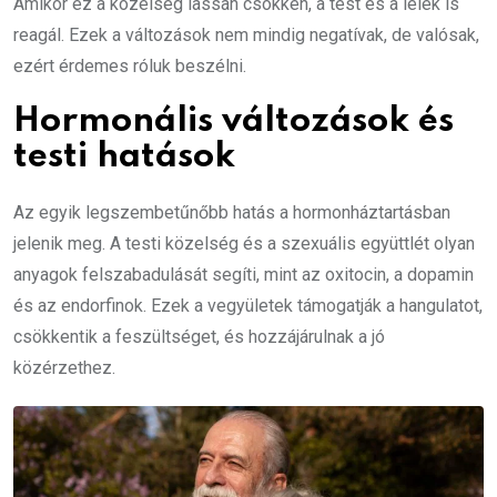
Amikor ez a közelség lassan csökken, a test és a lélek is
reagál. Ezek a változások nem mindig negatívak, de valósak,
ezért érdemes róluk beszélni.
Hormonális változások és
testi hatások
Az egyik legszembetűnőbb hatás a hormonháztartásban
jelenik meg. A testi közelség és a szexuális együttlét olyan
anyagok felszabadulását segíti, mint az oxitocin, a dopamin
és az endorfinok. Ezek a vegyületek támogatják a hangulatot,
csökkentik a feszültséget, és hozzájárulnak a jó
közérzethez.