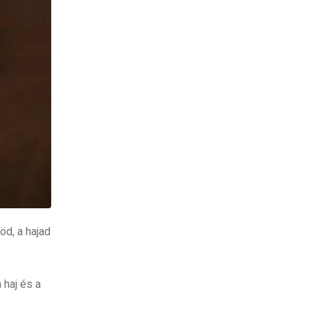
öd, a hajad
 haj és a