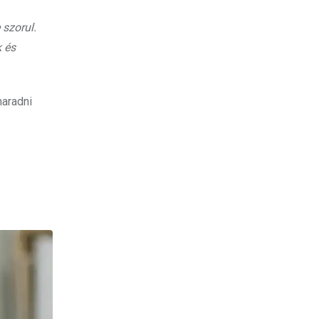
 szorul.
k és
maradni