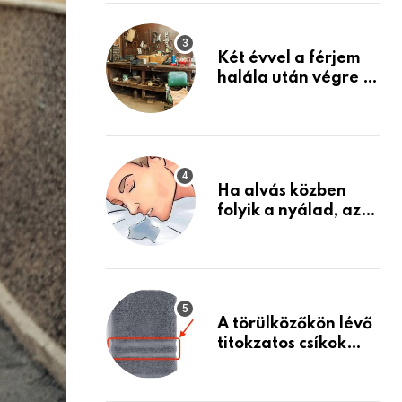
Készülj fel arra, ami
jön
Két évvel a férjem
halála után végre át
mertem nézni a
garázsban lévő
holmiját – amit
találtam,
megváltoztatta az
Ha alvás közben
életemet
folyik a nyálad, az
annak a jele, hogy
az agyad…
A törülközőkön lévő
titokzatos csíkok
valódi célja…