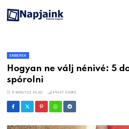
Skip
to
content
EMBEREK
Hogyan ne válj nénivé: 5 
spórolni
8 MINUTES READ
49697
VIEWS
Pinterest
Whatsapp
Reddit