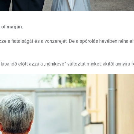
rol magán.
e a fiatalságát és a vonzerejét. De a spórolás hevében néha elfe
a idő előtt azzá a „nénikévé” változtat minket, akitől annyira f