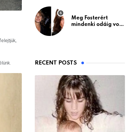
Meg Fosterért
mindenki odáig volt
– itt van ma, 77
évesen
lejtjük,
élünk.
RECENT POSTS