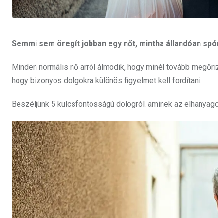
Semmi sem öregít jobban egy nőt, mintha állandóan spó
Minden normális nő arról álmodik, hogy minél tovább megőrizz
hogy bizonyos dolgokra különös figyelmet kell fordítani.
Beszéljünk 5 kulcsfontosságú dologról, aminek az elhanyagolás