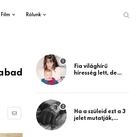
Film
Rólunk
Fia világhírű
zabad
híresség lett, de
édesanyja tragikus
múltja rosszabb,
mint azt el tudnád
képzelni
Ha a szüleid ezt a 3
Share
jelet mutatják,
életük végéhez
via
közeledhetnek.
Email