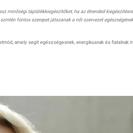
z minőségi táplálékkiegészítőket, ha az étrended kiegészítésre
k szintén fontos szerepet játszanak a női szervezet egészségéne
letmód, amely segít egészségesnek, energikusnak és fiatalnak 