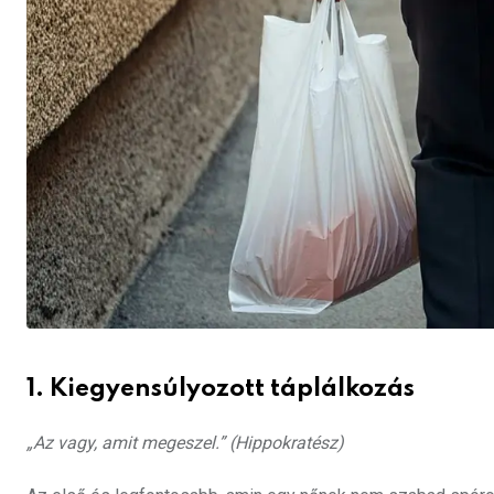
1. Kiegyensúlyozott táplálkozás
„Az vagy, amit megeszel.” (Hippokratész)