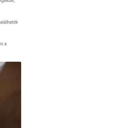
égekbe,
alálhatók
ni a