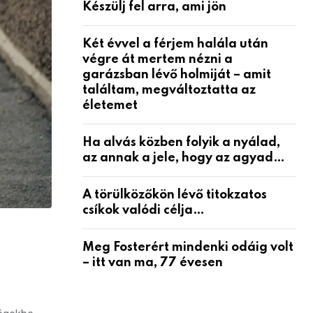
Készülj fel arra, ami jön
Két évvel a férjem halála után
végre át mertem nézni a
garázsban lévő holmiját – amit
találtam, megváltoztatta az
életemet
Ha alvás közben folyik a nyálad,
az annak a jele, hogy az agyad…
A törülközőkön lévő titokzatos
csíkok valódi célja…
Meg Fosterért mindenki odáig volt
– itt van ma, 77 évesen