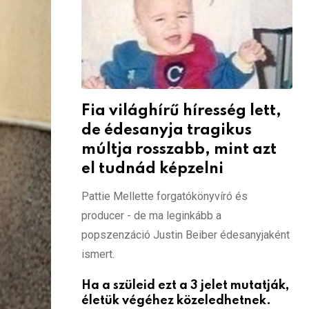
Fia világhírű híresség lett,
de édesanyja tragikus
múltja rosszabb, mint azt
el tudnád képzelni
Pattie Mellette forgatókönyvíró és
producer - de ma leginkább a
popszenzáció Justin Beiber édesanyjaként
ismert.
Ha a szüleid ezt a 3 jelet mutatják,
életük végéhez közeledhetnek.