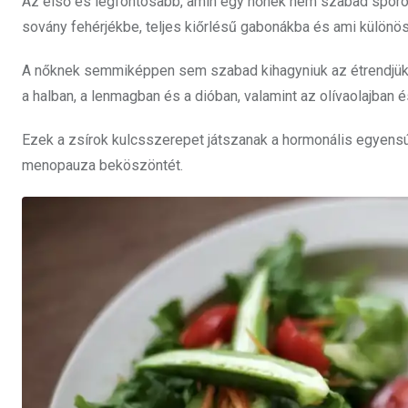
Az első és legfontosabb, amin egy nőnek nem szabad spórol
sovány fehérjékbe, teljes kiőrlésű gabonákba és ami külön
A nőknek semmiképpen sem szabad kihagyniuk az étrendjükbő
a halban, a lenmagban és a dióban, valamint az olívaolajban é
Ezek a zsírok kulcsszerepet játszanak a hormonális egyensúly
menopauza beköszöntét.