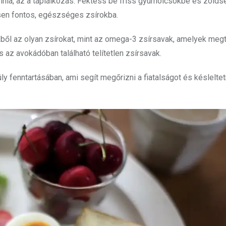
nia, az a táplálkozás. Fektess be friss gyümölcsökbe és zölds
ösen fontos, egészséges zsírokba.
l az olyan zsírokat, mint az omega-3 zsírsavak, amelyek megt
s az avokádóban található telítetlen zsírsavak.
 fenntartásában, ami segít megőrizni a fiatalságot és késleltet