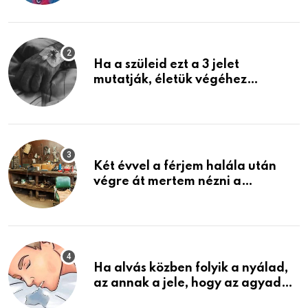
képzelni
Ha a szüleid ezt a 3 jelet
mutatják, életük végéhez
közeledhetnek. Készülj fel arra,
ami jön
Két évvel a férjem halála után
végre át mertem nézni a
garázsban lévő holmiját – amit
találtam, megváltoztatta az
életemet
Ha alvás közben folyik a nyálad,
az annak a jele, hogy az agyad…