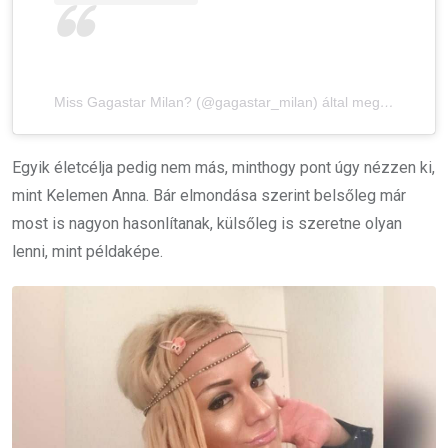
Miss Gagastar Milan? (@gagastar_milan) által megosztott bejegyzés
Egyik életcélja pedig nem más, minthogy pont úgy nézzen ki,
mint Kelemen Anna. Bár elmondása szerint belsőleg már
most is nagyon hasonlítanak, külsőleg is szeretne olyan
lenni, mint példaképe.