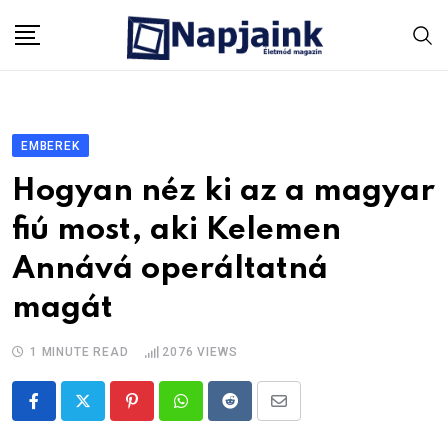
Skip
to
content
EMBEREK
Hogyan néz ki az a magyar
fiú most, aki Kelemen
Annává operáltatná
magát
1 MINUTE READ
2076
VIEWS
Pinterest
Whatsapp
Reddit
Share
via