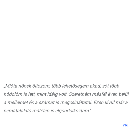
„
Mióta nőnek öltözöm, több lehetőségem akad, sőt több
hódolóm is lett, mint idáig volt. Szeretném másfél éven belül
a melleimet és a számat is megcsináltatni. Ezen kívül már a
nemátalakító műtéten is elgondolkoztam.
”
via