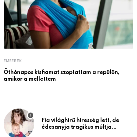
EMBEREK
E
Öthónapos kisfiamat szoptattam a repülőn,
M
amikor a mellettem
l
Fia világhírű híresség lett, de
édesanyja tragikus múltja
rosszabb, mint azt el tudnád