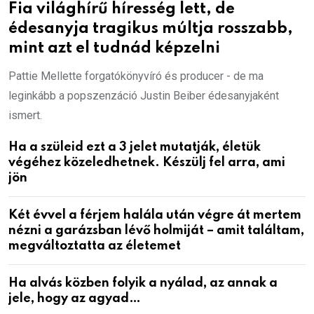
Fia világhírű híresség lett, de
édesanyja tragikus múltja rosszabb,
mint azt el tudnád képzelni
Pattie Mellette forgatókönyvíró és producer - de ma
leginkább a popszenzáció Justin Beiber édesanyjaként
ismert.
Ha a szüleid ezt a 3 jelet mutatják, életük
végéhez közeledhetnek. Készülj fel arra, ami
jön
Két évvel a férjem halála után végre át mertem
nézni a garázsban lévő holmiját – amit találtam,
megváltoztatta az életemet
Ha alvás közben folyik a nyálad, az annak a
jele, hogy az agyad…