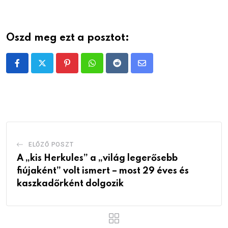
Oszd meg ezt a posztot:
Pinterest
Whatsapp
Reddit
Share
via
Email
ELŐZŐ POSZT
A „kis Herkules” a „világ legerősebb
fiújaként” volt ismert – most 29 éves és
kaszkadőrként dolgozik