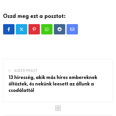
Oszd meg ezt a posztot:
Pinterest
Whatsapp
Reddit
Share
via
Email
ELŐZŐ POSZT
13 híresség, akik más híres embereknek
öltöztek, és nekünk leesett az állunk a
csodálattól