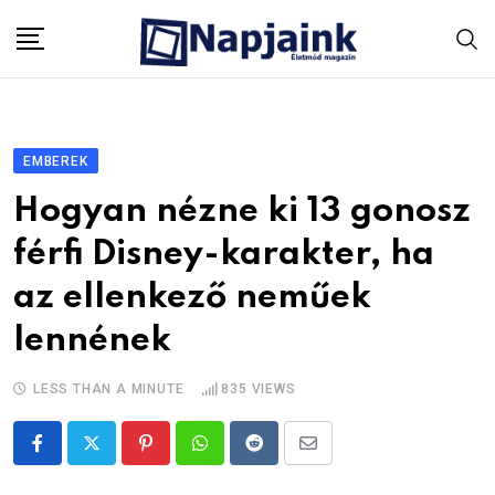
Skip
to
content
EMBEREK
Hogyan nézne ki 13 gonosz
férfi Disney-karakter, ha
az ellenkező neműek
lennének
LESS THAN A MINUTE
835
VIEWS
Pinterest
Whatsapp
Reddit
Share
via