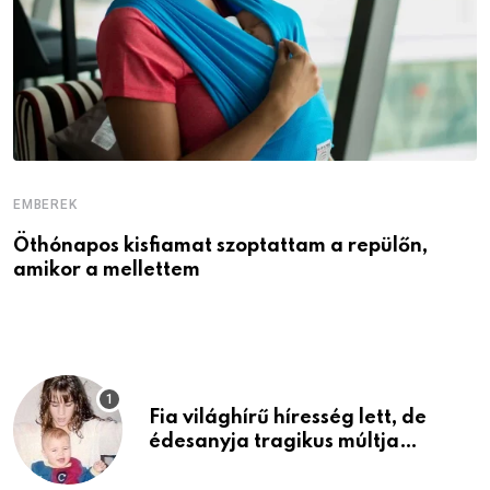
EMBEREK
E
Öthónapos kisfiamat szoptattam a repülőn,
M
amikor a mellettem
l
Fia világhírű híresség lett, de
édesanyja tragikus múltja
rosszabb, mint azt el tudnád