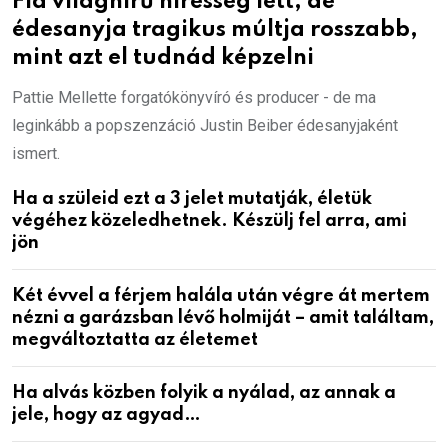
Fia világhírű híresség lett, de
édesanyja tragikus múltja rosszabb,
mint azt el tudnád képzelni
Pattie Mellette forgatókönyvíró és producer - de ma
leginkább a popszenzáció Justin Beiber édesanyjaként
ismert.
Ha a szüleid ezt a 3 jelet mutatják, életük
végéhez közeledhetnek. Készülj fel arra, ami
jön
Két évvel a férjem halála után végre át mertem
nézni a garázsban lévő holmiját – amit találtam,
megváltoztatta az életemet
Ha alvás közben folyik a nyálad, az annak a
jele, hogy az agyad…