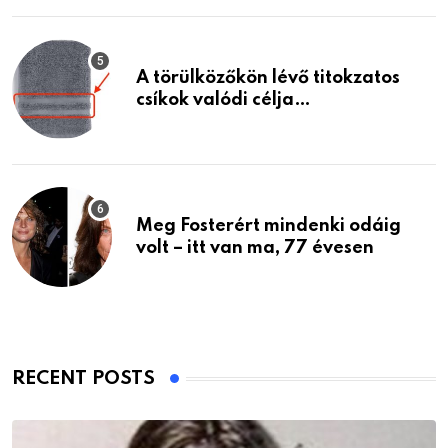
A törülközőkön lévő titokzatos
csíkok valódi célja…
Meg Fosterért mindenki odáig
volt – itt van ma, 77 évesen
RECENT POSTS