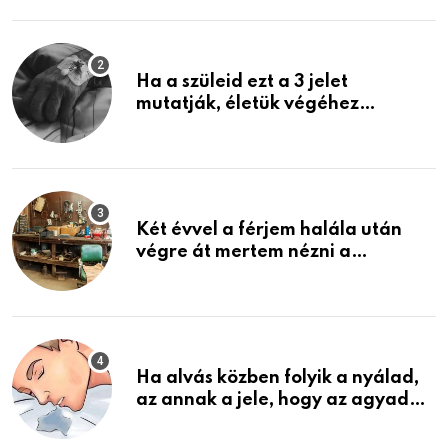
képzelni
Ha a szüleid ezt a 3 jelet
mutatják, életük végéhez
közeledhetnek. Készülj fel arra,
ami jön
Két évvel a férjem halála után
végre át mertem nézni a
garázsban lévő holmiját – amit
találtam, megváltoztatta az
életemet
Ha alvás közben folyik a nyálad,
az annak a jele, hogy az agyad…