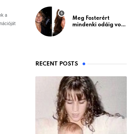
ek a
Meg Fosterért
ációját
mindenki odáig volt
– itt van ma, 77
évesen
RECENT POSTS