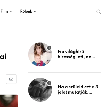
Film
Rólunk
Fia világhírű
ai
híresség lett, de
édesanyja tragikus
múltja rosszabb,
mint azt el tudnád
képzelni
Share
Ha a szüleid ezt a 3
via
jelet mutatják,
Email
életük végéhez
közeledhetnek.