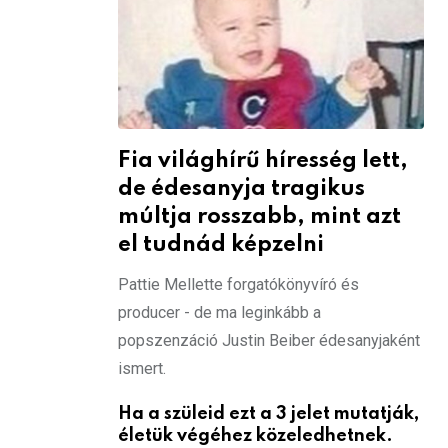
Fia világhírű híresség lett,
de édesanyja tragikus
múltja rosszabb, mint azt
el tudnád képzelni
Pattie Mellette forgatókönyvíró és
producer - de ma leginkább a
popszenzáció Justin Beiber édesanyjaként
ismert.
Ha a szüleid ezt a 3 jelet mutatják,
életük végéhez közeledhetnek.