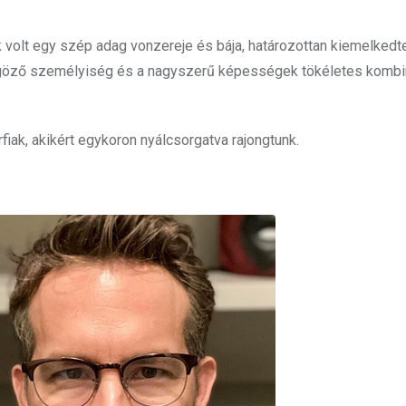
 volt egy szép adag vonzereje és bája, határozottan kiemelkedt
yűgöző személyiség és a nagyszerű képességek tökéletes kombin
fiak, akikért egykoron nyálcsorgatva rajongtunk.