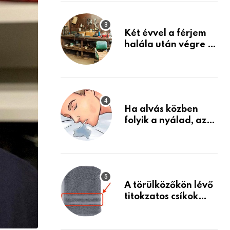
Készülj fel arra, ami
jön
Két évvel a férjem
halála után végre át
mertem nézni a
garázsban lévő
holmiját – amit
találtam,
megváltoztatta az
Ha alvás közben
életemet
folyik a nyálad, az
annak a jele, hogy
az agyad…
A törülközőkön lévő
titokzatos csíkok
valódi célja…