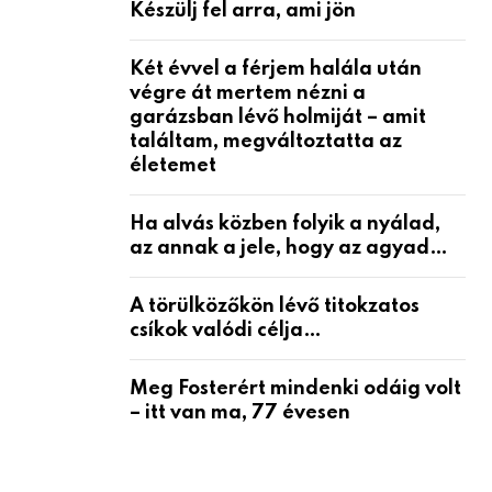
Készülj fel arra, ami jön
Két évvel a férjem halála után
végre át mertem nézni a
garázsban lévő holmiját – amit
találtam, megváltoztatta az
életemet
Ha alvás közben folyik a nyálad,
az annak a jele, hogy az agyad…
A törülközőkön lévő titokzatos
csíkok valódi célja…
Meg Fosterért mindenki odáig volt
– itt van ma, 77 évesen