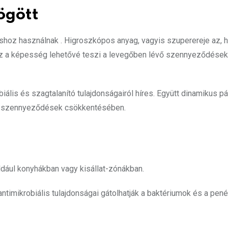
ögött
áshoz
használnak . Higroszkópos anyag, vagyis szuperereje az, 
z a képesség lehetővé teszi a levegőben lévő szennyeződések,
ális és szagtalanító tulajdonságairól híres. Együtt dinamikus p
ri szennyeződések csökkentésében.
ldául konyhákban vagy kisállat-zónákban.
antimikrobiális tulajdonságai gátolhatják a baktériumok és a p