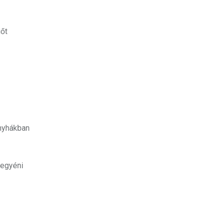
gőt
onyhákban
 egyéni