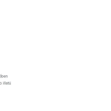
gőben
 illatú