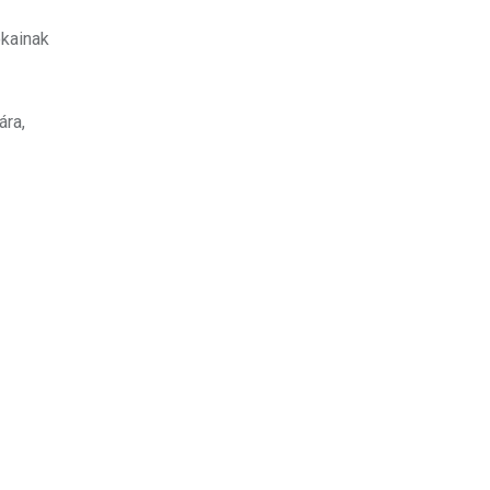
okainak
ára,