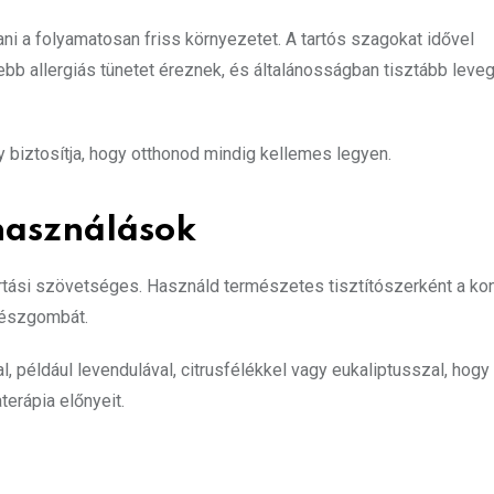
i a folyamatosan friss környezetet. A tartós szagokat idővel
bb allergiás tünetet éreznek, és általánosságban tisztább leve
y biztosítja, hogy otthonod mindig kellemes legyen.
lhasználások
tartási szövetséges. Használd természetes tisztítószerként a k
enészgombát.
l, például levendulával, citrusfélékkel vagy eukaliptusszal, hogy
erápia előnyeit.