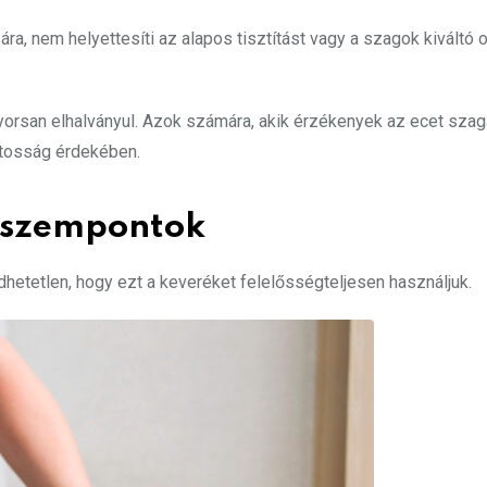
ára, nem helyettesíti az alapos
tisztítást
vagy a szagok kiváltó 
gyorsan elhalványul. Azok számára, akik érzékenyek az ecet szag
atosság érdekében.
i szempontok
dhetetlen, hogy ezt a keveréket felelősségteljesen használjuk.