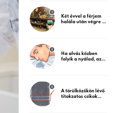
Készülj fel arra, ami
jön
Két évvel a férjem
halála után végre át
mertem nézni a
garázsban lévő
holmiját – amit
találtam,
megváltoztatta az
Ha alvás közben
életemet
folyik a nyálad, az
annak a jele, hogy
az agyad…
A törülközőkön lévő
titokzatos csíkok
valódi célja…