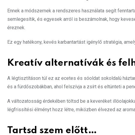
Ennek a módszernek a rendszeres használata segít fenntartan
semlegesítik, és egyesek arról is beszámolnak, hogy kevese
éreznek.
Ez egy hatékony, kevés karbantartást igénylő stratégia, amel
Kreatív alternatívák és fe
A légtisztításon túl ez az ecetes és sóoldat sokoldalú ház
és a fürdőszobákban, ahol felszívja a zsírt és eltünteti a p
A változatosság érdekében töltsd be a keveréket illóolajokka
légfrissítési élményt hozz létre, miközben élvezed az aromat
Tartsd szem előtt…