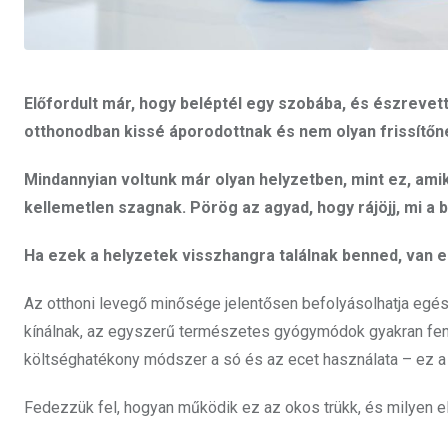
Előfordult már, hogy beléptél egy szobába, és észrevet
otthonodban kissé áporodottnak és nem olyan frissítőn
Mindannyian voltunk már olyan helyzetben, mint ez, ami
kellemetlen szagnak. Pörög az agyad, hogy rájöjj, mi a b
Ha ezek a helyzetek visszhangra találnak benned, van e
Az otthoni levegő minősége jelentősen befolyásolhatja egé
kínálnak, az egyszerű természetes gyógymódok gyakran fen
költséghatékony módszer a só és az ecet használata – ez a ke
Fedezzük fel, hogyan működik ez az okos trükk
, és milyen e