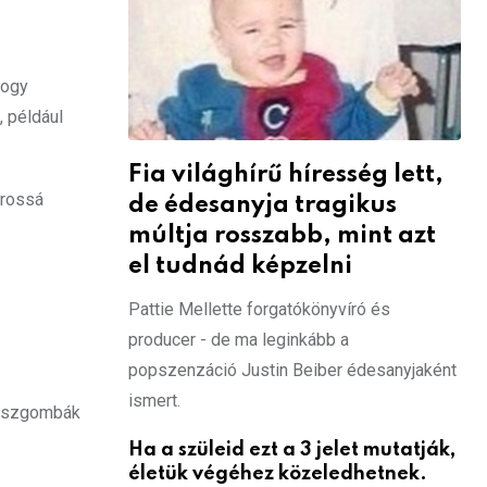
hogy
 például
Fia világhírű híresség lett,
árossá
de édesanyja tragikus
múltja rosszabb, mint azt
el tudnád képzelni
Pattie Mellette forgatókönyvíró és
producer - de ma leginkább a
popszenzáció Justin Beiber édesanyjaként
ismert.
enészgombák
Ha a szüleid ezt a 3 jelet mutatják,
életük végéhez közeledhetnek.