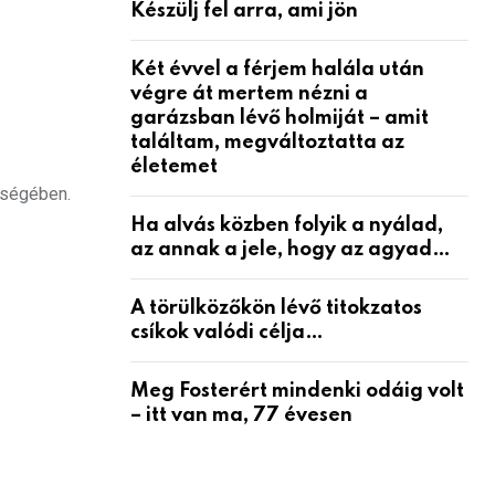
Készülj fel arra, ami jön
Két évvel a férjem halála után
végre át mertem nézni a
garázsban lévő holmiját – amit
találtam, megváltoztatta az
életemet
őségében.
Ha alvás közben folyik a nyálad,
az annak a jele, hogy az agyad…
A törülközőkön lévő titokzatos
csíkok valódi célja…
Meg Fosterért mindenki odáig volt
– itt van ma, 77 évesen