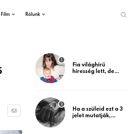
Film
Rólunk
Fia világhírű
ő
híresség lett, de
édesanyja tragikus
múltja rosszabb,
mint azt el tudnád
képzelni
Ha a szüleid ezt a 3
Share
jelet mutatják,
életük végéhez
via
közeledhetnek.
Email