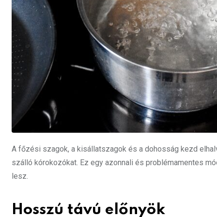
A főzési szagok, a kisállatszagok és a dohosság kezd elhalv
szálló kórokozókat. Ez egy azonnali és problémamentes módj
lesz.
Hosszú távú előnyök