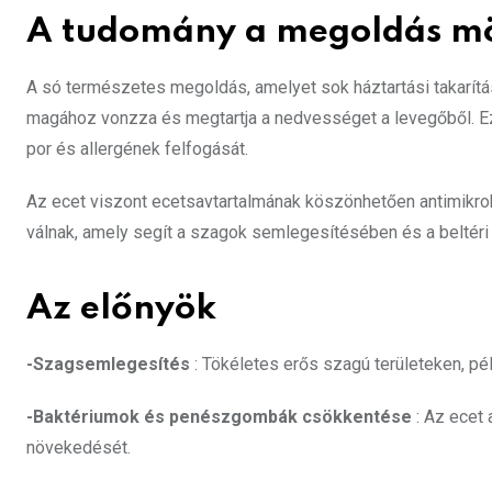
A tudomány a megoldás m
A só természetes megoldás, amelyet sok háztartási
takarít
magához vonzza és megtartja a nedvességet a levegőből. E
por és allergének felfogását.
Az ecet viszont ecetsavtartalmának köszönhetően antimikrobi
válnak, amely segít a szagok semlegesítésében és a belté
Az előnyök
-Szagsemlegesítés
: Tökéletes erős szagú területeken, pé
-Baktériumok és penészgombák csökkentése
: Az ecet 
növekedését.