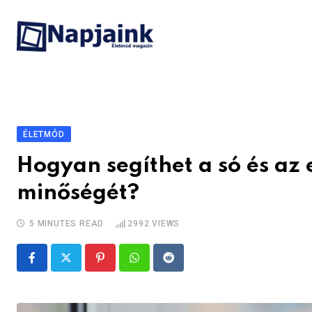
Skip
to
content
ÉLETMÓD
Hogyan segíthet a só és az 
minőségét?
5 MINUTES READ
2992
VIEWS
Pinterest
Whatsapp
Reddit