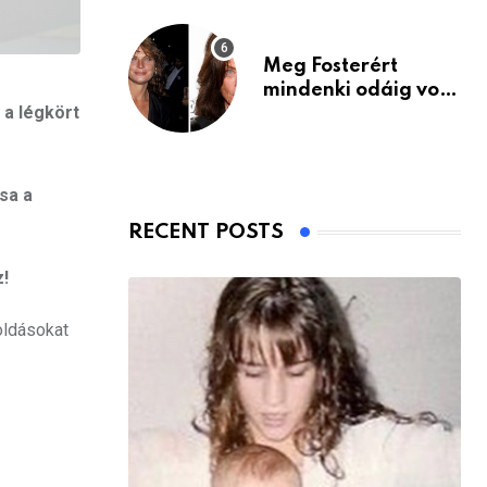
Meg Fosterért
mindenki odáig volt
 a légkört
– itt van ma, 77
évesen
sa a
RECENT POSTS
z!
oldásokat