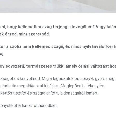
ted, hogy kellemetlen szag terjeng a levegőben? Vagy talán
ek érzed, mint szeretnéd.
kor a szoba nem kellemes szagú, és nincs nyilvánvaló forrá
aj.
gy egyszerű, természetes trükk, amely óriási változást ho
szségét és kényelmed. Míg a légtisztítók és spray-k gyors meg
ntartható megoldásokat kínálnak. Meglepően hatékony és
ttős tisztító és szagtalanító tulajdonságairól ismert.
lőnyökkel járhat az otthonodban.