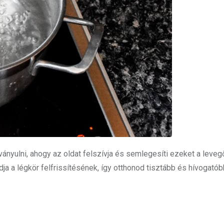
ányulni, ahogy az oldat felszívja és semlegesíti ezeket a leve
a a légkör felfrissítésének, így otthonod
tisztább
és hívogatóbb