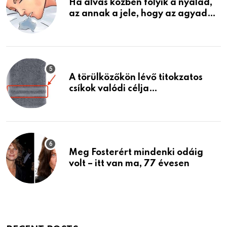
Ha alvás közben folyik a nyálad,
az annak a jele, hogy az agyad…
A törülközőkön lévő titokzatos
csíkok valódi célja…
Meg Fosterért mindenki odáig
volt – itt van ma, 77 évesen