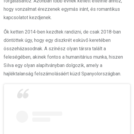
forgatásához. Azonban több évnek kellett eltelnie ahhoz,
hogy vonzalmat érezzenek egymás iránt, és romantikus
kapcsolatot kezdjenek.
Ők ketten 2014-ben kezdtek randizni, de csak 2018-ban
döntöttek úgy, hogy egy diszkrét esküvő keretében
összeházasodnak. A színész olyan társra talált a
feleségében, akinek fontos a humanitárius munka, hiszen
Silva egy olyan alapítványban dolgozik, amely a
hajléktalanság felszámolásáért küzd Spanyolországban.