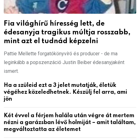
Fia világhírű híresség lett, de
édesanyja tragikus múltja rosszabb,
mint azt el tudnád képzelni
Pattie Mellette forgatókönyvíró és producer - de ma
leginkább a popszenzáció Justin Beiber édesanyjaként
ismert.
Ha a szüleid ezt a 3 jelet mutatják, életük
végéhez közeledhetnek. Készülj fel arra, ami
jön
Két évvel a férjem halála után végre át mertem
nézni a garázsban lévő holmiját – amit találtam,
megváltoztatta az életemet