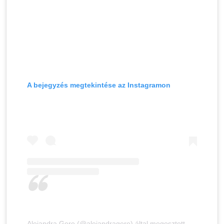
A bejegyzés megtekintése az Instagramon
Alejandra Gere (@alejandragere) által megosztott bejegyzés