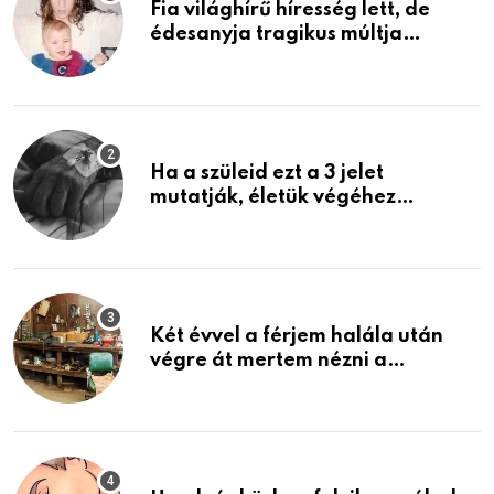
Fia világhírű híresség lett, de
édesanyja tragikus múltja
rosszabb, mint azt el tudnád
képzelni
Ha a szüleid ezt a 3 jelet
mutatják, életük végéhez
közeledhetnek. Készülj fel arra,
ami jön
Két évvel a férjem halála után
végre át mertem nézni a
garázsban lévő holmiját – amit
találtam, megváltoztatta az
életemet