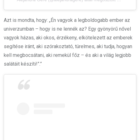
Azt is mondta, hogy: „Én vagyok a legboldogabb ember az
univerzumban – hogy is ne lennék az? Egy gyönyörű nővel
vagyok házas, aki okos, érzékeny, elkötelezett az emberek
segítése iránt, aki szórakoztató, türelmes, aki tudja, hogyan
kell megbocsátani, aki remekül főz – és aki a világ legjobb
salátáit készíti!”.”