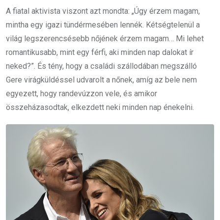
A fiatal aktivista viszont azt mondta: „Úgy érzem magam,
mintha egy igazi tündérmesében lennék. Kétségtelenül a
világ legszerencsésebb nőjének érzem magam… Mi lehet
romantikusabb, mint egy férfi, aki minden nap dalokat ír
neked?”. És tény, hogy a családi szállodában megszálló
Gere virágküldéssel udvarolt a nőnek, amíg az bele nem
egyezett, hogy randevúzzon vele, és amikor
összeházasodtak, elkezdett neki minden nap énekelni.