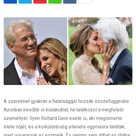
Pinterest
Whatsapp
Reddit
Share
via
Email
A szerelmet gyakran a fiatalsággal hozzák összefüggésbe.
Azonban később is kialakulhat, ha találkozol a megfelelő
személlyel. Ilyen Richard Gere esete is, aki megismerte
élete nőjét, és a korkülönbség ellenére egymásra találtak,
mert ugyanazok az eszméik. És semmi sem állhat az útjába