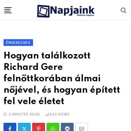
Skip
to
content
ÉRDEKESSÉG
Hogyan találkozott
Richard Gere
felnőttkorában álmai
nőjével, és hogyan épített
fel vele életet
4 MINUTES READ
642
VIEWS