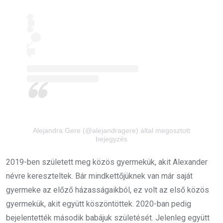
Alejandra Gere (@alejandragere) által megosztott
bejegyzés
2019-ben született meg közös gyermekük, akit Alexander
névre kereszteltek. Bár mindkettőjüknek van már saját
gyermeke az előző házasságaikból, ez volt az első közös
gyermekük, akit együtt köszöntöttek. 2020-ban pedig
bejelentették második babájuk születését. Jelenleg együtt