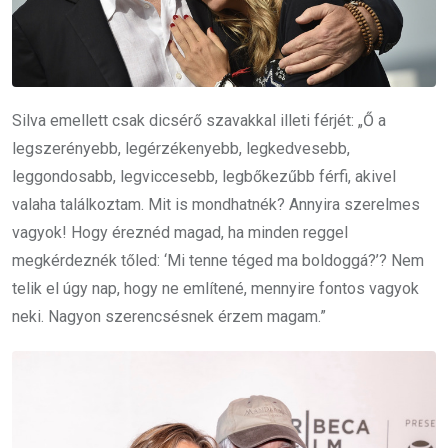
Silva emellett csak dicsérő szavakkal illeti férjét: „Ő a
legszerényebb, legérzékenyebb, legkedvesebb,
leggondosabb, legviccesebb, legbőkezűbb férfi, akivel
valaha találkoztam. Mit is mondhatnék? Annyira szerelmes
vagyok! Hogy éreznéd magad, ha minden reggel
megkérdeznék tőled: ‘Mi tenne téged ma boldoggá?’? Nem
telik el úgy nap, hogy ne említené, mennyire fontos vagyok
neki. Nagyon szerencsésnek érzem magam.”