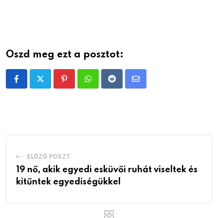
Oszd meg ezt a posztot:
Pinterest
Whatsapp
Reddit
Share
via
Email
ELŐZŐ POSZT
19 nő, akik egyedi esküvői ruhát viseltek és
kitűntek egyediségükkel