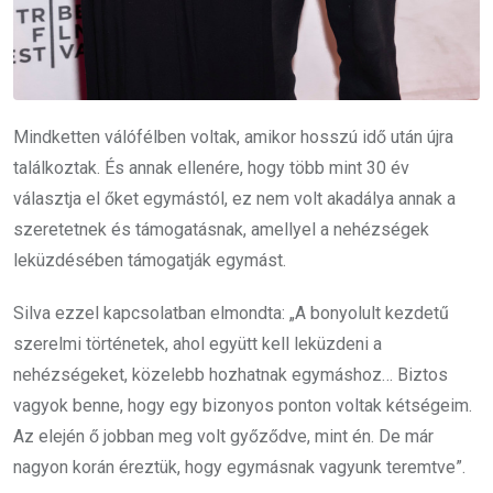
Mindketten válófélben voltak, amikor hosszú idő után újra
találkoztak. És annak ellenére, hogy több mint 30 év
választja el őket egymástól, ez nem volt akadálya annak a
szeretetnek és támogatásnak, amellyel a nehézségek
leküzdésében támogatják egymást.
Silva ezzel kapcsolatban elmondta: „A bonyolult kezdetű
szerelmi történetek, ahol együtt kell leküzdeni a
nehézségeket, közelebb hozhatnak egymáshoz… Biztos
vagyok benne, hogy egy bizonyos ponton voltak kétségeim.
Az elején ő jobban meg volt győződve, mint én. De már
nagyon korán éreztük, hogy egymásnak vagyunk teremtve”.