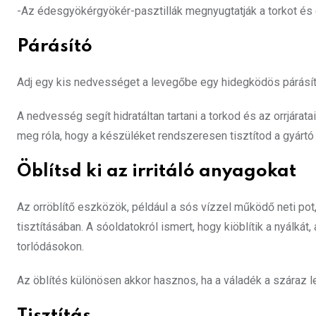
-Az édesgyökérgyökér-pasztillák megnyugtatják a torkot és cs
Párásító
Adj egy kis nedvességet a levegőbe egy hidegködös párásít
A nedvesség segít hidratáltan tartani a torkod és az orrjára
meg róla, hogy a készüléket rendszeresen tisztítod a gyártó
Öblítsd ki az irritáló anyagokat
Az orröblítő eszközök, például a sós vízzel működő neti po
tisztításában. A sóoldatokról ismert, hogy kiöblítik a nyálkát,
torlódásokon.
Az öblítés különösen akkor hasznos, ha a váladék a száraz l