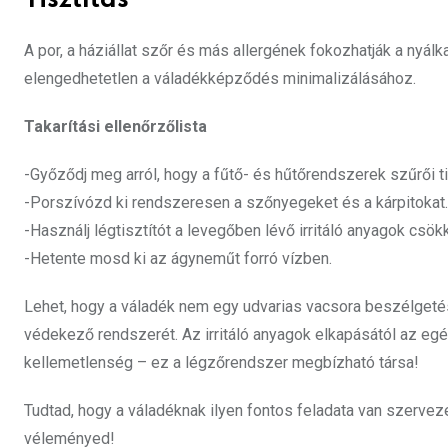
Tisztítás
A por, a háziállat szőr és más allergének fokozhatják a nyál
elengedhetetlen a váladékképződés minimalizálásához.
Takarítási ellenőrzőlista
-Győződj meg arról, hogy a fűtő- és hűtőrendszerek szűrői
-Porszívózd ki rendszeresen a szőnyegeket és a kárpitokat.
-Használj légtisztítót a levegőben lévő irritáló anyagok csö
-Hetente mosd ki az ágyneműt forró vízben.
Lehet, hogy a váladék nem egy udvarias vacsora beszélgeté
védekező rendszerét. Az irritáló anyagok elkapásától az e
kellemetlenség – ez a légzőrendszer megbízható társa!
Tudtad, hogy a váladéknak ilyen fontos feladata van szer
véleményed!