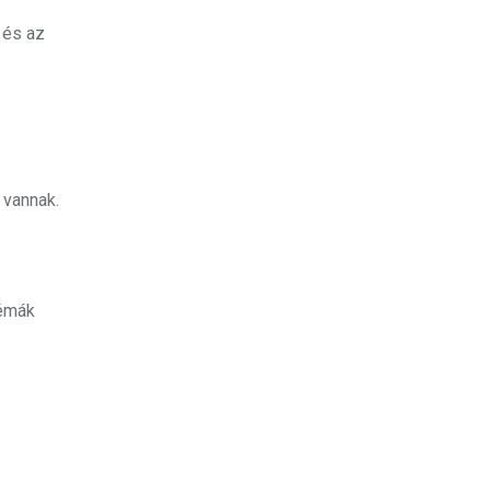
 és az
 vannak.
lémák