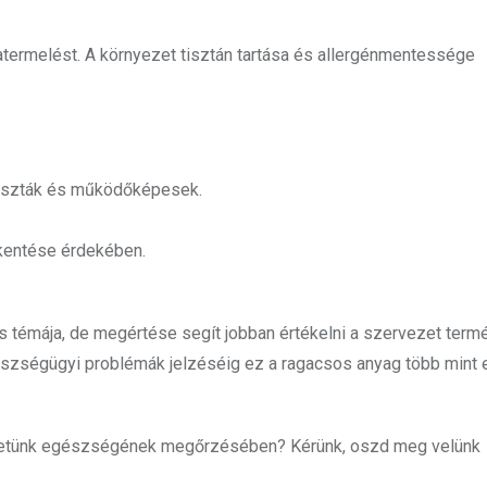
katermelést. A környezet tisztán tartása és allergénmentessége
 tiszták és működőképesek.
kkentése érdekében.
s témája, de megértése segít jobban értékelni a szervezet ter
gészségügyi problémák jelzéséig ez a ragacsos anyag több mint 
vezetünk egészségének megőrzésében? Kérünk, oszd meg velünk