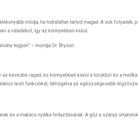
ékonyabb módja, ha hidratáltan tartod magad. A sok folyadék, pé
ni a váladékot, így az könnyebben kiürül.
alvány legyen” – mondja Dr. Bryson.
, így az kevésbé ragad, és könnyebben kiürül a torokból és a mellka
általános testi funkciókat, támogatva az egészségesebb légzősze
k és a makacs nyálka fellazításának. A gőz a száraz orrjárato