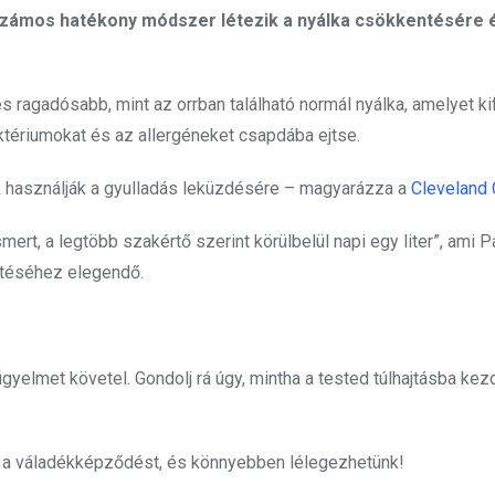
 számos hatékony módszer létezik a nyálka csökkentésére 
 és ragadósabb, mint az orrban található normál nyálka, amelyet k
baktériumokat és az allergéneket csapdába ejtse.
 használják a gyulladás leküzdésére – magyarázza a
Cleveland 
rt, a legtöbb szakértő szerint körülbelül napi egy liter”, ami Pa
ltéséhez elegendő.
yelmet követel. Gondolj rá úgy, mintha a tested túlhajtásba kez
 a váladékképződést, és könnyebben lélegezhetünk!