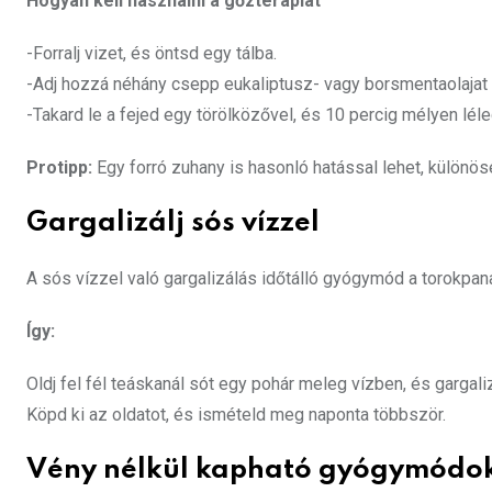
Hogyan kell használni a gőzterápiát
-Forralj vizet, és öntsd egy tálba.
-Adj hozzá néhány csepp eukaliptusz- vagy borsmentaolajat
-Takard le a fejed egy törölközővel, és 10 percig mélyen lél
Protipp:
Egy forró zuhany is hasonló hatással lehet, különös
Gargalizálj sós vízzel
A sós vízzel való gargalizálás időtálló gyógymód a torokpan
Így:
Oldj fel fél teáskanál sót egy pohár meleg vízben, és gargali
Köpd ki az oldatot, és ismételd meg naponta többször.
Vény nélkül kapható gyógymódo