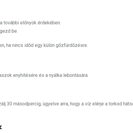
 a további előnyök érdekében.
egezd be.
en, ha nincs időd egy külön gőzfürdőzésre.
aszok enyhítésére és a nyálka lebontására.
zálj 30 másodpercig, ügyelve arra, hogy a víz elérje a torkod háts
k