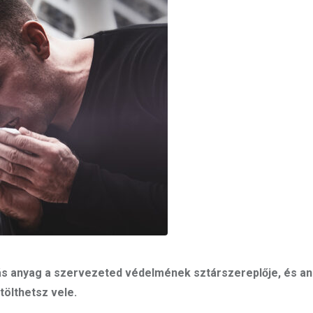
kás anyag a szervezeted védelmének sztárszereplője, és an
tölthetsz vele.