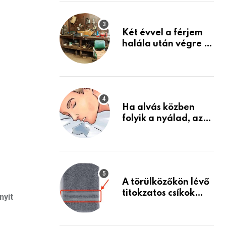
Készülj fel arra, ami
jön
Két évvel a férjem
halála után végre át
mertem nézni a
garázsban lévő
holmiját – amit
találtam,
megváltoztatta az
Ha alvás közben
életemet
folyik a nyálad, az
annak a jele, hogy
az agyad…
A törülközőkön lévő
titokzatos csíkok
nyit
valódi célja…