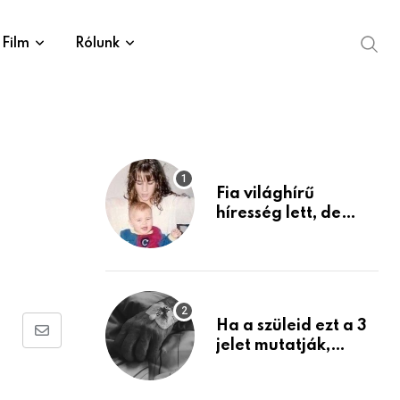
Film
Rólunk
Fia világhírű
híresség lett, de
édesanyja tragikus
múltja rosszabb,
mint azt el tudnád
képzelni
Ha a szüleid ezt a 3
Share
jelet mutatják,
életük végéhez
via
közeledhetnek.
Email