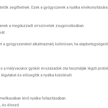
etők segíthetnek. Ezek a gyógyszerek a nyálka elvékonyítására
ítenek a megduzzadt orrszövetek zsugorodásában.
kát.
et a gyógyszereket alkalmaznád, különösen, ha alapbetegségeid
és a mályvacukor gyökér évszázadok óta használják légúti prob
égutakat és elősegítik a nyálka kiürülését.
 mellkasában lévő nyálka fellazításában.
e, és élvezd.