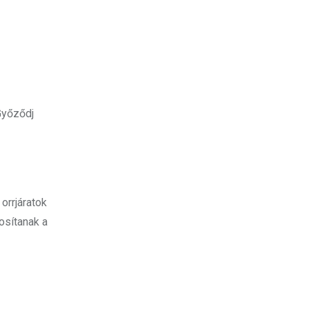
Győződj
orrjáratok
tosítanak a