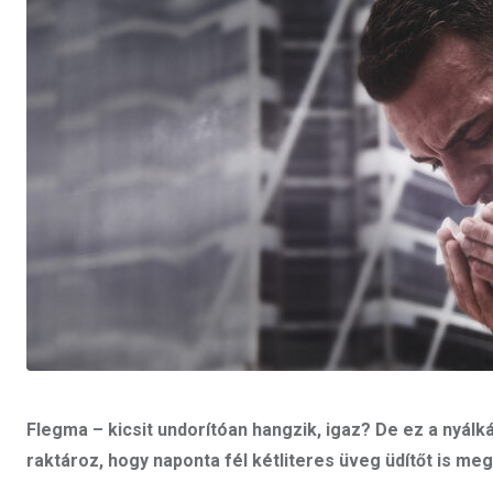
Flegma – kicsit undorítóan hangzik, igaz? De ez a nyál
raktároz, hogy naponta fél kétliteres üveg üdítőt is meg