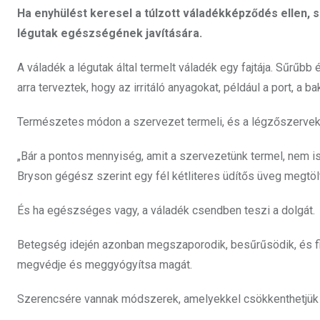
Ha enyhülést keresel a túlzott váladékképződés ellen,
légutak egészségének javítására.
A váladék a légutak által termelt váladék egy fajtája. Sűrűbb
arra terveztek, hogy az irritáló anyagokat, például a port, a 
Természetes módon a szervezet termeli, és a légzőszervek
„Bár a pontos mennyiség, amit a szervezetünk termel, nem isme
Bryson gégész szerint egy fél kétliteres üdítős üveg megtö
És ha egészséges vagy, a váladék csendben teszi a dolgát.
Betegség idején azonban megszaporodik, besűrűsödik, és fig
megvédje és meggyógyítsa magát.
Szerencsére vannak módszerek, amelyekkel csökkenthetjük