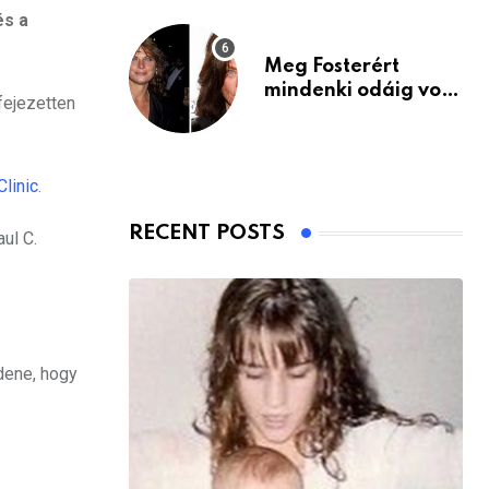
és a
Meg Fosterért
mindenki odáig volt
ifejezetten
– itt van ma, 77
évesen
Clinic
.
RECENT POSTS
ul C.
dene, hogy