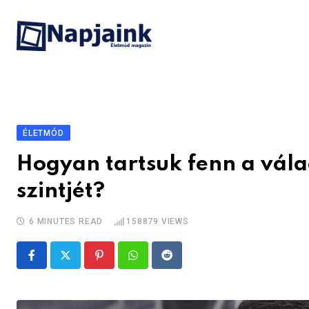
Skip
to
content
ÉLETMÓD
Hogyan tartsuk fenn a vála
szintjét?
6 MINUTES READ
158879
VIEWS
Pinterest
Whatsapp
Reddit