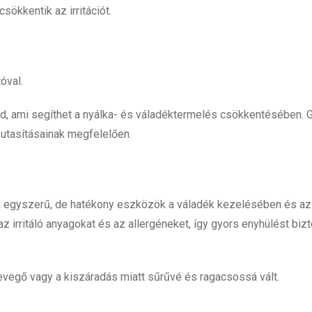
ökkentik az irritációt.
óval.
taid, ami segíthet a nyálka- és váladéktermelés csökkentésében. 
 utasításainak megfelelően.
t, egyszerű, de hatékony eszközök a váladék kezelésében és az 
 az irritáló anyagokat és az allergéneket, így gyors enyhülést biz
evegő vagy a kiszáradás miatt sűrűvé és ragacsossá vált.