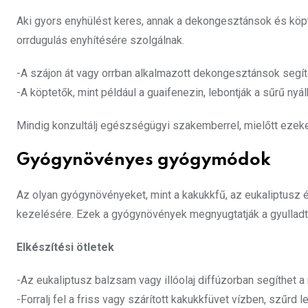
Aki gyors enyhülést keres, annak a dekongesztánsok és köpt
orrdugulás enyhítésére szolgálnak.
-A szájon át vagy orrban alkalmazott dekongesztánsok seg
-A köptetők, mint például a guaifenezin, lebontják a sűrű nyál
Mindig konzultálj egészségügyi szakemberrel, mielőtt ezek
Gyógynövényes gyógymódok
Az olyan gyógynövényeket, mint a kakukkfű, az eukaliptusz 
kezelésére. Ezek a gyógynövények megnyugtatják a gyulladt l
Elkészítési ötletek
-Az eukaliptusz balzsam vagy illóolaj diffúzorban segíthet a
-Forralj fel a friss vagy szárított kakukkfüvet vízben, szűrd l