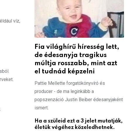
ldául víz,
Fia világhírű híresség lett,
de édesanyja tragikus
múltja rosszabb, mint azt
el tudnád képzelni
sból.
rveket.
Pattie Mellette forgatókönyvíró és
producer - de ma leginkább a
popszenzáció Justin Beiber édesanyjaként
ismert.
k
Ha a szüleid ezt a 3 jelet mutatják,
életük végéhez közeledhetnek.