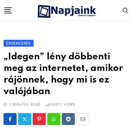
Skip
to
content
ÉRDEKESSÉG
„Idegen” lény döbbenti
meg az internetet, amikor
rájönnek, hogy mi is ez
valójában
3 MINUTES READ
66811
VIEWS
Pinterest
Whatsapp
Reddit
Share
via