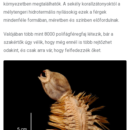
környezetben megtalálhatók. A sekély korallzátonyoktól a
mélytengeri hidrotermális nyílásokig ezek a férgek
mindenféle formában, méretben és színben előfordulnak.
Valójában több mint 8000 polifágféregfaj létezik, bár a
szakértők úgy vélik, hogy még ennél is több rejtőzhet
odakint, és csak arra vár, hogy felfedezzék őket.