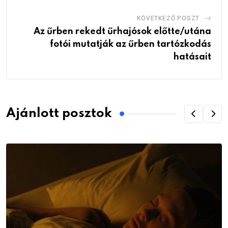
KÖVETKEZŐ POSZT
Az űrben rekedt űrhajósok előtte/utána
fotói mutatják az űrben tartózkodás
hatásait
Ajánlott posztok