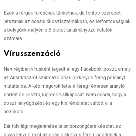
Ezek a férgek furcsának tűnhetnek, de fontos szerepet
játszanak az óceáni ökoszisztémákban, és létfontosságúak
a bolygónk mélyén élő életet tanulmányozó kutatók
számára.
Vírusszenzáció
Nemrégiben vírusként terjedt el egy Facebook-poszt, amely
az Antarktiszról származó óriás pikkelyes féreg példányt
mutatta be. A kép megörökítette a féreg fémesen aranyló
sörtéit és ijesztő, kipréselt állkapcsát. Nem csoda, hogy a
poszt lenyűgözést és egy kis rémületet váltott ki a
nézőkből.
Bár túlvilági megjelenése talán borzongásra késztet, az
olyan lények, mint az óriás pikkelyes féreg, segítenek a