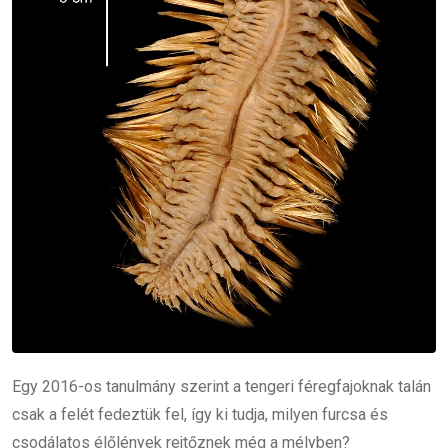
Egy 2016-os tanulmány szerint a tengeri féregfajoknak talán
csak a felét fedeztük fel, így ki tudja, milyen furcsa és
csodálatos élőlények rejtőznek még a mélyben?