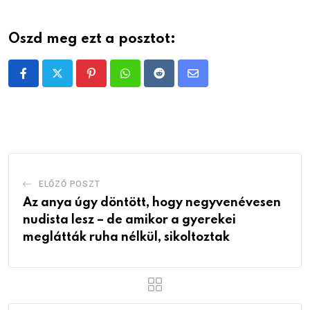
Oszd meg ezt a posztot:
Pinterest
Whatsapp
Reddit
Share
via
Email
ELŐZŐ POSZT
Az anya úgy döntött, hogy negyvenévesen
nudista lesz – de amikor a gyerekei
meglátták ruha nélkül, sikoltoztak