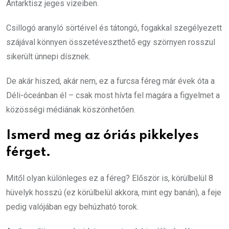
Antarktisz jeges vizeiben.
Csillogó aranyló sörtéivel és tátongó, fogakkal szegélyezett
szájával könnyen összetéveszthető egy szörnyen rosszul
sikerült ünnepi dísznek.
De akár hiszed, akár nem, ez a furcsa féreg már évek óta a
Déli-óceánban él – csak most hívta fel magára a figyelmet a
közösségi médiának köszönhetően.
Ismerd meg az óriás pikkelyes
férget.
Mitől olyan különleges ez a féreg? Először is, körülbelül 8
hüvelyk hosszú (ez körülbelül akkora, mint egy banán), a feje
pedig valójában egy behúzható torok.