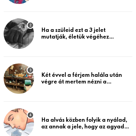
képzelni
Ha a szüleid ezt a 3 jelet
mutatják, életük végéhez
közeledhetnek. Készülj fel arra,
ami jön
Két évvel a férjem halála után
végre át mertem nézni a
garázsban lévő holmiját – amit
találtam, megváltoztatta az
életemet
Ha alvás közben folyik a nyálad,
az annak a jele, hogy az agyad…