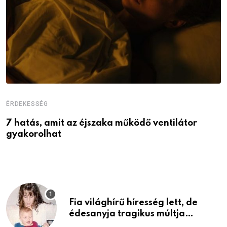
ÉRDEKESSÉG
É
7 hatás, amit az éjszaka működő ventilátor
6
gyakorolhat
é
Fia világhírű híresség lett, de
édesanyja tragikus múltja
rosszabb, mint azt el tudnád