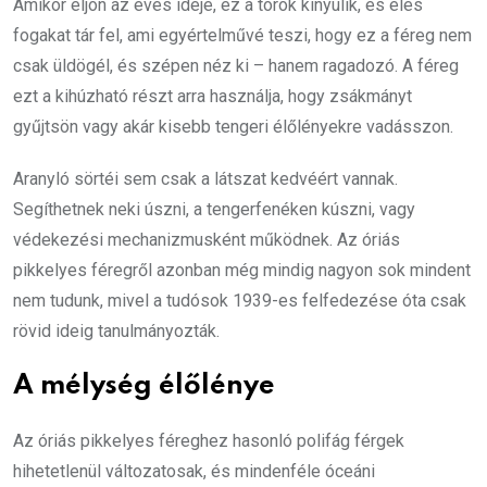
Amikor eljön az evés ideje, ez a torok kinyúlik, és éles
fogakat tár fel, ami egyértelművé teszi, hogy ez a féreg nem
csak üldögél, és szépen néz ki – hanem ragadozó. A féreg
ezt a kihúzható részt arra használja, hogy zsákmányt
gyűjtsön vagy akár kisebb tengeri élőlényekre vadásszon.
Aranyló sörtéi sem csak a látszat kedvéért vannak.
Segíthetnek neki úszni, a tengerfenéken kúszni, vagy
védekezési mechanizmusként működnek. Az óriás
pikkelyes féregről azonban még mindig nagyon sok mindent
nem tudunk, mivel a tudósok 1939-es felfedezése óta csak
rövid ideig tanulmányozták.
A mélység élőlénye
Az óriás pikkelyes féreghez hasonló polifág férgek
hihetetlenül változatosak, és mindenféle óceáni