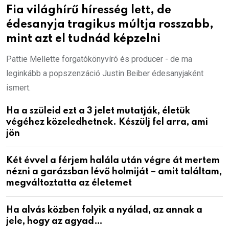
Fia világhírű híresség lett, de
édesanyja tragikus múltja rosszabb,
mint azt el tudnád képzelni
Pattie Mellette forgatókönyvíró és producer - de ma
leginkább a popszenzáció Justin Beiber édesanyjaként
ismert.
Ha a szüleid ezt a 3 jelet mutatják, életük
végéhez közeledhetnek. Készülj fel arra, ami
jön
Két évvel a férjem halála után végre át mertem
nézni a garázsban lévő holmiját – amit találtam,
megváltoztatta az életemet
Ha alvás közben folyik a nyálad, az annak a
jele, hogy az agyad…