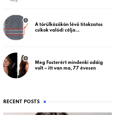
A törülközőkön lévő titokzatos
csíkok valódi célja…
Meg Fosterért mindenki odáig
volt – itt van ma, 77 évesen
RECENT POSTS