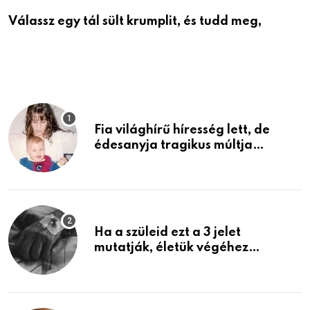
Válassz egy tál sült krumplit, és tudd meg,
M
Fia világhírű híresség lett, de
édesanyja tragikus múltja
rosszabb, mint azt el tudnád
képzelni
Ha a szüleid ezt a 3 jelet
mutatják, életük végéhez
közeledhetnek. Készülj fel arra,
ami jön