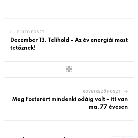
Email
ELŐZŐ POSZT
December 13. Telihold – Az év energiái most
tetőznek!
KÖVETKEZŐ POSZT
Meg Fosterért mindenki odáig volt – itt van
ma, 77 évesen