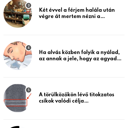
Két évvel a férjem halála után
végre át mertem nézni a
garázsban lévő holmiját – amit
találtam, megváltoztatta az
életemet
Ha alvás közben folyik a nyálad,
az annak a jele, hogy az agyad…
A törülközőkön lévő titokzatos
csíkok valódi célja…