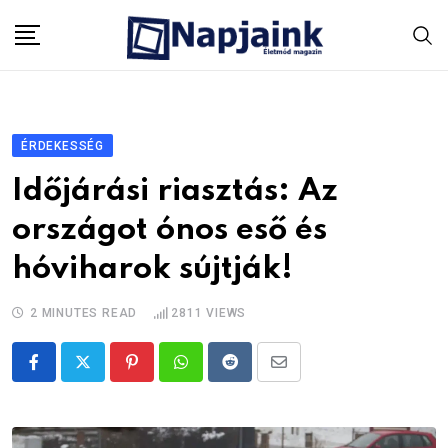
Skip
to
content
ÉRDEKESSÉG
Időjárási riasztás: Az
országot ónos eső és
hóviharok sújtják!
2 MINUTES READ
2811
VIEWS
Pinterest
Whatsapp
Reddit
Share
via
Email