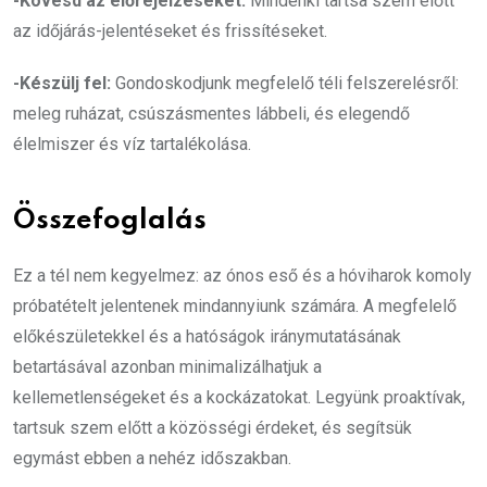
-Kövesd az előrejelzéseket:
Mindenki tartsa szem előtt
az időjárás-jelentéseket és frissítéseket.
-Készülj fel:
Gondoskodjunk megfelelő téli felszerelésről:
meleg ruházat, csúszásmentes lábbeli, és elegendő
élelmiszer és víz tartalékolása.
Összefoglalás
Ez a tél nem kegyelmez: az ónos eső és a hóviharok komoly
próbatételt jelentenek mindannyiunk számára. A megfelelő
előkészületekkel és a hatóságok iránymutatásának
betartásával azonban minimalizálhatjuk a
kellemetlenségeket és a kockázatokat. Legyünk proaktívak,
tartsuk szem előtt a közösségi érdeket, és segítsük
egymást ebben a nehéz időszakban.