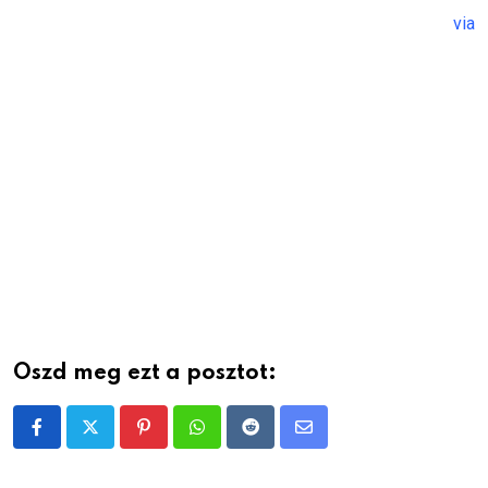
via
Oszd meg ezt a posztot:
Pinterest
Whatsapp
Reddit
Share
via