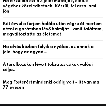
Ha a szüleid ezt a 3 jelet mutatják, életük
végéhez közeledhetnek. Készülj fel arra, ami
jön
Két évvel a férjem halála után végre át mertem
nézni a garázsban lévő holmiját – amit találtam,
megváltoztatta az életemet
Ha alvás közben folyik a nyálad, az annak a
jele, hogy az agyad…
A törülközőkön lévő titokzatos csíkok valódi
célja…
Meg Fosterért mindenki odáig volt – itt van ma,
77 évesen