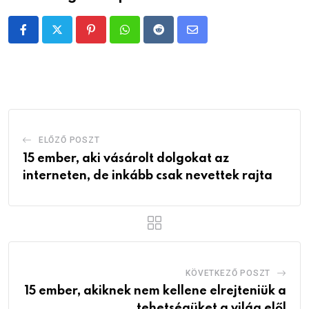
Pinterest
Whatsapp
Reddit
Share
via
Email
ELŐZŐ POSZT
15 ember, aki vásárolt dolgokat az
interneten, de inkább csak nevettek rajta
KÖVETKEZŐ POSZT
15 ember, akiknek nem kellene elrejteniük a
tehetségüket a világ elől