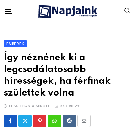
Skip
to
content
EMBEREK
Így néznének ki a
legcsodálatosabb
hírességek, ha férfinak
születtek volna
LESS THAN A MINUTE
567
VIEWS
Pinterest
Whatsapp
Reddit
Share
via