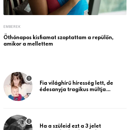
EMBEREK
E
Öthónapos kisfiamat szoptattam a repülőn,
M
amikor a mellettem
l
Fia világhírű híresség lett, de
édesanyja tragikus múltja
rosszabb, mint azt el tudnád
képzelni
Ha a szüleid ezt a 3 jelet