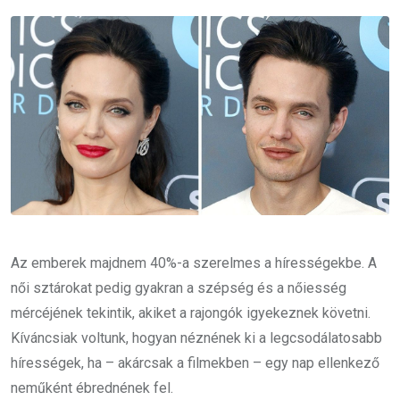
Email
Az emberek majdnem 40%-a szerelmes a hírességekbe. A
női sztárokat pedig gyakran a szépség és a nőiesség
mércéjének tekintik, akiket a rajongók igyekeznek követni.
Kíváncsiak voltunk, hogyan néznének ki a legcsodálatosabb
hírességek, ha – akárcsak a filmekben – egy nap ellenkező
neműként ébrednének fel.