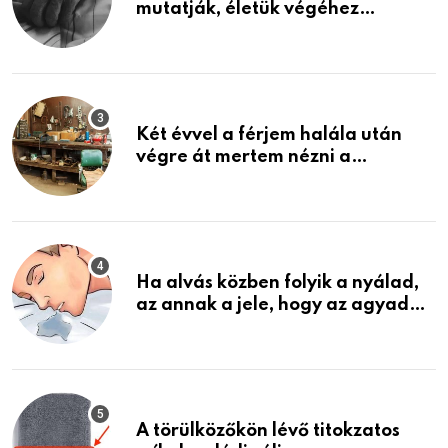
mutatják, életük végéhez
közeledhetnek. Készülj fel arra,
ami jön
Két évvel a férjem halála után
végre át mertem nézni a
garázsban lévő holmiját – amit
találtam, megváltoztatta az
életemet
Ha alvás közben folyik a nyálad,
az annak a jele, hogy az agyad…
A törülközőkön lévő titokzatos