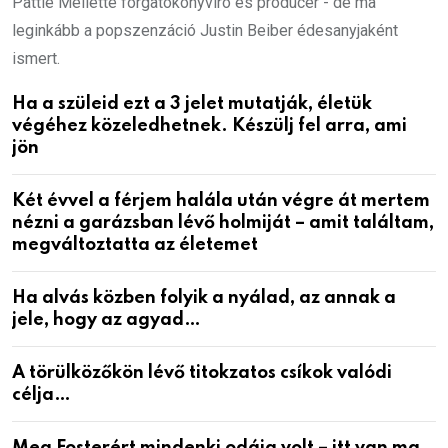
Pattie Mellette forgatókönyvíró és producer - de ma
leginkább a popszenzáció Justin Beiber édesanyjaként
ismert.
Ha a szüleid ezt a 3 jelet mutatják, életük
végéhez közeledhetnek. Készülj fel arra, ami
jön
Két évvel a férjem halála után végre át mertem
nézni a garázsban lévő holmiját – amit találtam,
megváltoztatta az életemet
Ha alvás közben folyik a nyálad, az annak a
jele, hogy az agyad…
A törülközőkön lévő titokzatos csíkok valódi
célja…
Meg Fosterért mindenki odáig volt – itt van ma,