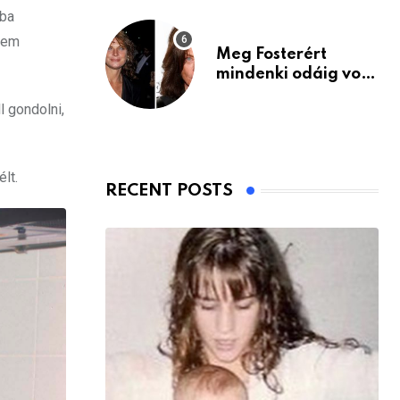
ába
 nem
Meg Fosterért
mindenki odáig volt
– itt van ma, 77
l gondolni,
évesen
lt.
RECENT POSTS