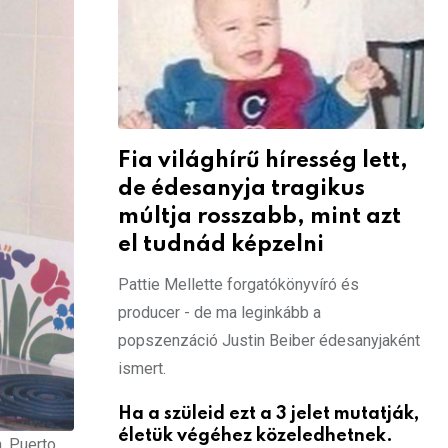
Fia világhírű híresség lett,
de édesanyja tragikus
múltja rosszabb, mint azt
el tudnád képzelni
Pattie Mellette forgatókönyvíró és
producer - de ma leginkább a
popszenzáció Justin Beiber édesanyjaként
ismert.
Ha a szüleid ezt a 3 jelet mutatják,
életük végéhez közeledhetnek.
, Puerto