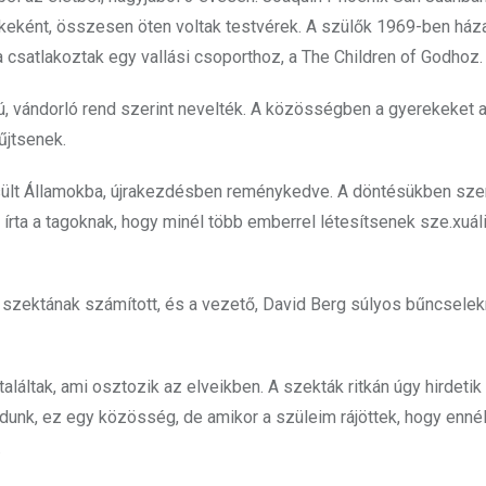
ekeként, összesen öten voltak testvérek. A szülők 1969-ben há
 csatlakoztak egy vallási csoporthoz, a The Children of Godhoz.
ú, vándorló rend szerint nevelték. A közösségben a gyerekeket a
űjtsenek.
esült Államokba, újrakezdésben reménykedve. A döntésükben sze
t írta a tagoknak, hogy minél több emberrel létesítsenek sze.xuál
s szektának számított, és a vezető, David Berg súlyos bűncsel
aláltak, ami osztozik az elveikben. A szekták ritkán úgy hirdetik
unk, ez egy közösség, de amikor a szüleim rájöttek, hogy ennél
.