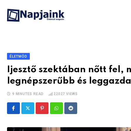
Skip
to
content
ÉLETMÓD
Ijesztő szektában nőtt fel,
legnépszerűbb és leggazda
9 MINUTES READ
22027
VIEWS
Pinterest
Whatsapp
Reddit