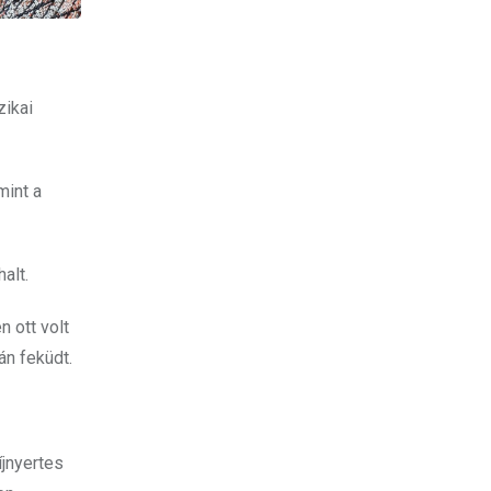
zikai
mint a
alt.
n ott volt
án feküdt.
íjnyertes