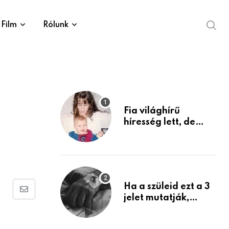
Film
Rólunk
Fia világhírű
híresség lett, de
édesanyja tragikus
múltja rosszabb,
mint azt el tudnád
képzelni
Ha a szüleid ezt a 3
Share
jelet mutatják,
életük végéhez
via
közeledhetnek.
Email