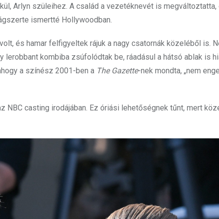
lkül, Arlyn szüleihez. A család a vezetéknevét is megváltoztatta,
ilágszerte ismertté Hollywoodban.
volt, és hamar felfigyeltek rájuk a nagy csatornák közeléből is.
lerobbant kombiba zsúfolódtak be, ráadásul a hátsó ablak is hi
, ahogy a színész 2001-ben a
The Gazette
-nek mondta, „nem eng
 az NBC casting irodájában. Ez óriási lehetőségnek tűnt, mert kö