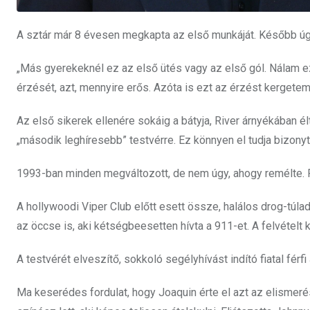
A sztár már 8 évesen megkapta az első munkáját. Később úgy 
„Más gyerekeknél ez az első ütés vagy az első gól. Nálam ez
érzését, azt, mennyire erős. Azóta is ezt az érzést kergetem
Az első sikerek ellenére sokáig a bátyja, River árnyékában élt
„második leghíresebb” testvérre. Ez könnyen el tudja bizonytal
1993-ban minden megváltozott, de nem úgy, ahogy remélte. Ri
A hollywoodi Viper Club előtt esett össze, halálos drog-túlad
az öccse is, aki kétségbeesetten hívta a 911-et. A felvételt 
A testvérét elveszítő, sokkoló segélyhívást indító fiatal férfi
Ma keserédes fordulat, hogy Joaquin érte el azt az elismeré