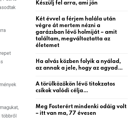
Készülj fel arra, ami jön
zasodtak
Két évvel a férjem halála után
végre át mertem nézni a
rra
garázsban lévő holmiját – amit
találtam, megváltoztatta az
életemet
repet
Ha alvás közben folyik a nyálad,
is
az annak a jele, hogy az agyad…
A törülközőkön lévő titokzatos
ekmények
csíkok valódi célja…
Meg Fosterért mindenki odáig volt
 magukat,
– itt van ma, 77 évesen
 többről