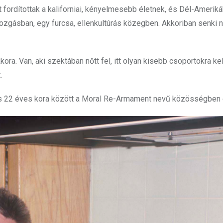
t fordítottak a kaliforniai, kényelmesebb életnek, és Dél-Amerik
mozgásban, egy furcsa, ellenkultúrás közegben. Akkoriban senki
a. Van, aki szektában nőtt fel, itt olyan kisebb csoportokra kel
.
és 22 éves kora között a Moral Re-Armament nevű közösségben é