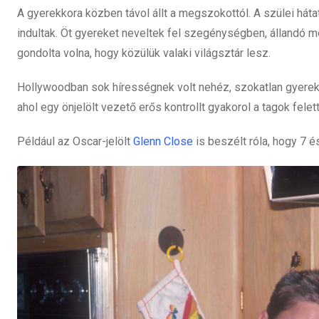
A gyerekkora közben távol állt a megszokottól. A szülei háta
indultak. Öt gyereket neveltek fel szegénységben, állandó 
gondolta volna, hogy közülük valaki világsztár lesz.
Hollywoodban sok hírességnek volt nehéz, szokatlan gyerekkor
ahol egy önjelölt vezető erős kontrollt gyakorol a tagok felett
Például az Oscar-jelölt
Glenn Close
is beszélt róla, hogy 7 