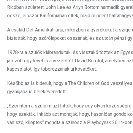
Ricóban született, John Lee és Arlyn Bottom harmadik gyer
össze, először Kaliforniában éltek, majd mindent hátrahagyva
A család Dél-Amerikát járta, miközben a gyerekeket a szigor
biztatták, hogy szórólapokat osszanak, és az utcán pénzt gy
1978-ra a szülők kiábrándultak, és visszaköltöztek az Egy
játszott egy levél is a vezetőtől, David Bergtől, amelyben az
kapcsolatot, így toborozzanak új követőket.
Később az is kiderült, hogy a The Children of God veszélye
gyanújába is belekeveredett.
„Szerintem a szüleim azt hitték, hogy egy olyan közösségre t
hogy szekták. Inkább azt mondják, hogy, hasonlóan gondolkod
van szó, kiléptek” mondta a színész a Playboynak 2014-ben