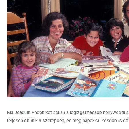
Ma Joaquin Phoenixet sokan a legizgalmasabb hollywoodi szí
teljesen eltűnik a szerepben, és még napokkal később is ott