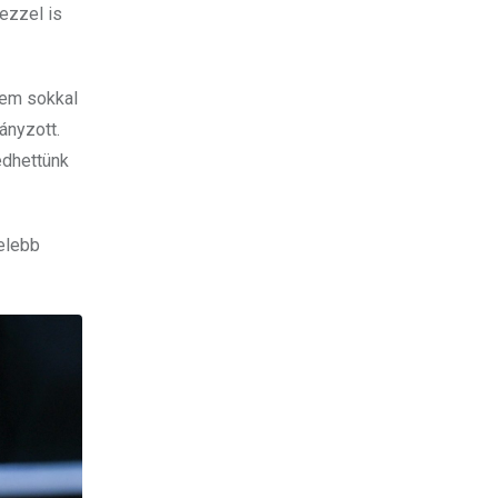
 ezzel is
 Nem sokkal
ányzott.
edhettünk
zelebb