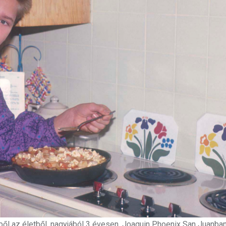
bből az életből, nagyjából 3 évesen. Joaquin Phoenix San Juanban