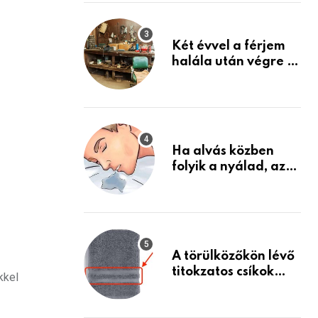
Készülj fel arra, ami
jön
Két évvel a férjem
halála után végre át
mertem nézni a
garázsban lévő
holmiját – amit
találtam,
megváltoztatta az
Ha alvás közben
életemet
folyik a nyálad, az
annak a jele, hogy
az agyad…
A törülközőkön lévő
titokzatos csíkok
kkel
valódi célja…