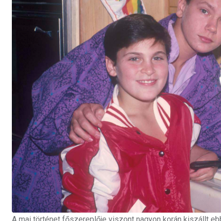
A mai történet főszereplője viszont nagyon korán kiszállt e