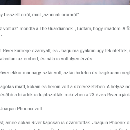
beszélt erről, mint „azonnali örömről”.
 volt az” mondta a The Guardiannek. „Tudtam, hogy imádom. A fi
.”
. River karrierje szárnyalt, és Joaquinra gyakran úgy tekintettek, 
anítani az embert, és nála is volt ilyen érzés.
ver ekkor már nagy sztár volt, aztán hirtelen és tragikusan megh
agolás miatt, kokain és heroin volt a szervezetében. A helyszíne
később a híradók is lejátszották, miközben a 23 éves River a járd
 Joaquin Phoenix volt.
st, amire sokan River kapcsán is számítottak. Joaquin Phoenix d