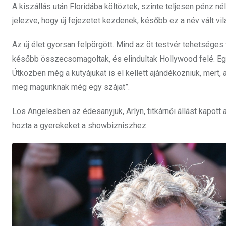
A kiszállás után Floridába költöztek, szinte teljesen pénz né
jelezve, hogy új fejezetet kezdenek, később ez a név vált v
Az új élet gyorsan felpörgött. Mind az öt testvér tehetséges 
később összecsomagoltak, és elindultak Hollywood felé. Egy 
Útközben még a kutyájukat is el kellett ajándékozniuk, mert
meg magunknak még egy szájat”.
Los Angelesben az édesanyjuk, Arlyn, titkárnői állást kapott
hozta a gyerekeket a showbizniszhez.