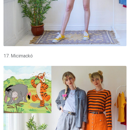
17. Micimackó