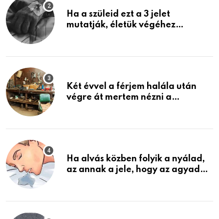
Ha a szüleid ezt a 3 jelet
mutatják, életük végéhez
közeledhetnek. Készülj fel arra,
ami jön
Két évvel a férjem halála után
végre át mertem nézni a
garázsban lévő holmiját – amit
találtam, megváltoztatta az
életemet
Ha alvás közben folyik a nyálad,
az annak a jele, hogy az agyad…