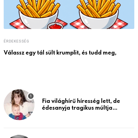
ÉRDEKESSÉG
É
Válassz egy tál sült krumplit, és tudd meg,
M
Fia világhírű híresség lett, de
édesanyja tragikus múltja
rosszabb, mint azt el tudnád
képzelni