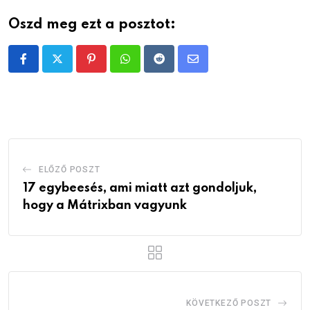
Oszd meg ezt a posztot:
Pinterest
Whatsapp
Reddit
Share
via
Email
ELŐZŐ POSZT
17 egybeesés, ami miatt azt gondoljuk,
hogy a Mátrixban vagyunk
KÖVETKEZŐ POSZT