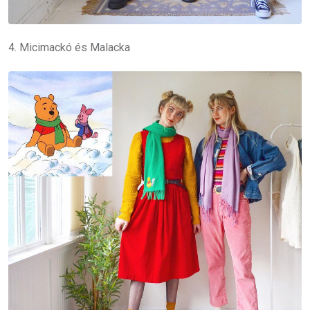
4. Micimackó és Malacka