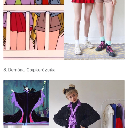
8. Demóna, Csipkerózsika