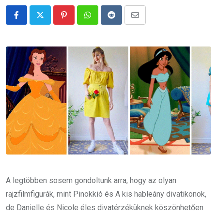
Pinterest
Whatsapp
Reddit
Share
via
Email
A legtöbben sosem gondoltunk arra, hogy az olyan
rajzfilmfigurák, mint Pinokkió és A kis hableány divatikonok,
de Danielle és Nicole éles divatérzéküknek köszönhetően