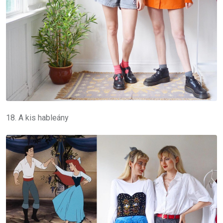
18. A kis hableány