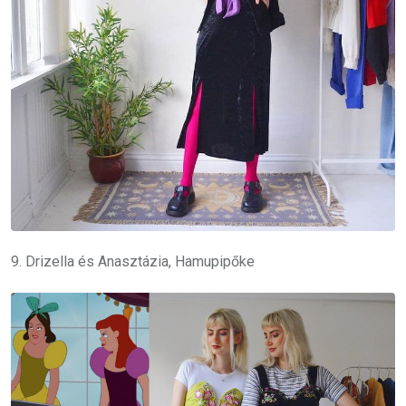
9. Drizella és Anasztázia, Hamupipőke