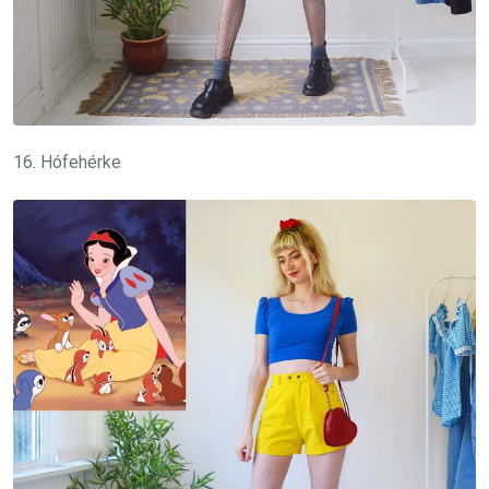
16. Hófehérke