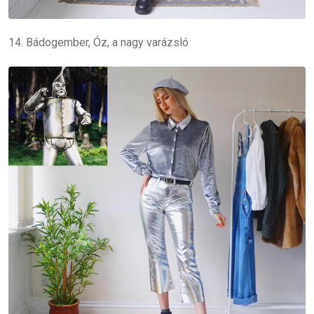
14. Bádogember, Óz, a nagy varázsló