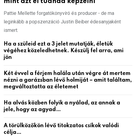
mint azt el tudnád képzelni
Pattie Mellette forgatókönyvíró és producer - de ma
leginkább a popszenzáció Justin Beiber édesanyjaként
ismert.
Ha a szüleid ezt a 3 jelet mutatják, életük
végéhez közeledhetnek. Készülj fel arra, ami
jön
Két évvel a férjem halála után végre át mertem
nézni a garázsban lévő holmiját – amit találtam,
megváltoztatta az életemet
Ha alvás közben folyik a nyálad, az annak a
jele, hogy az agyad…
A törülközőkön lévő titokzatos csíkok valódi
célja…