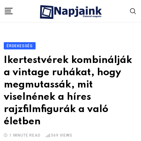
Skip
to
content
ÉRDEKESSÉG
Ikertestvérek kombinálják
a vintage ruhákat, hogy
megmutassák, mit
viselnének a híres
rajzfilmfigurák a való
életben
1 MINUTE READ
569
VIEWS