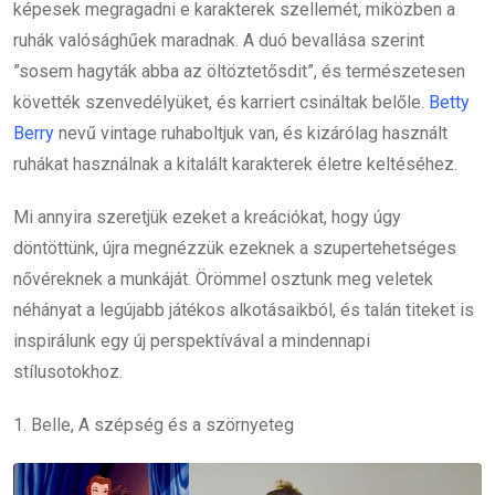
képesek megragadni e karakterek szellemét, miközben a
ruhák valósághűek maradnak. A duó bevallása szerint
”sosem hagyták abba az öltöztetősdit”, és természetesen
követték szenvedélyüket, és karriert csináltak belőle.
Betty
Berry
nevű vintage ruhaboltjuk van, és kizárólag használt
ruhákat használnak a kitalált karakterek életre keltéséhez.
Mi annyira szeretjük ezeket a kreációkat, hogy úgy
döntöttünk, újra megnézzük ezeknek a szupertehetséges
nővéreknek a munkáját. Örömmel osztunk meg veletek
néhányat a legújabb játékos alkotásaikból, és talán titeket is
inspirálunk egy új perspektívával a mindennapi
stílusotokhoz.
1. Belle, A szépség és a szörnyeteg