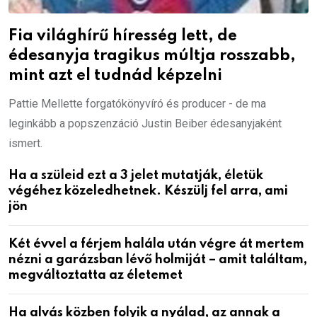
Fia világhírű híresség lett, de
édesanyja tragikus múltja rosszabb,
mint azt el tudnád képzelni
Pattie Mellette forgatókönyvíró és producer - de ma
leginkább a popszenzáció Justin Beiber édesanyjaként
ismert.
Ha a szüleid ezt a 3 jelet mutatják, életük
végéhez közeledhetnek. Készülj fel arra, ami
jön
Két évvel a férjem halála után végre át mertem
nézni a garázsban lévő holmiját – amit találtam,
megváltoztatta az életemet
Ha alvás közben folyik a nyálad, az annak a