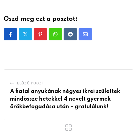
Oszd meg ezt a posztot:
Pinterest
Whatsapp
Reddit
Share
via
Email
ELŐZŐ POSZT
A fiatal anyukának négyes ikrei születtek
mindössze hetekkel 4 nevelt gyermek
örökbefogadása után – gratulálunk!