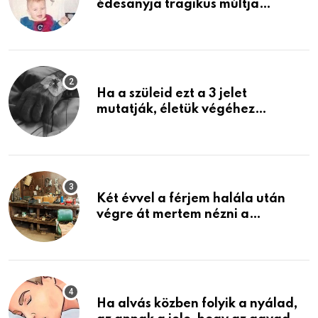
édesanyja tragikus múltja
rosszabb, mint azt el tudnád
képzelni
Ha a szüleid ezt a 3 jelet
mutatják, életük végéhez
közeledhetnek. Készülj fel arra,
ami jön
Két évvel a férjem halála után
végre át mertem nézni a
garázsban lévő holmiját – amit
találtam, megváltoztatta az
életemet
Ha alvás közben folyik a nyálad,