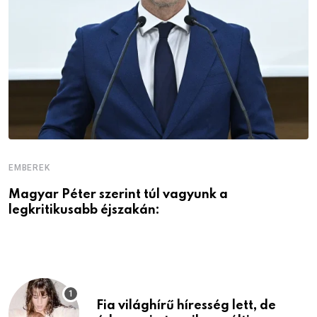
EMBEREK
E
Magyar Péter szerint túl vagyunk a
A
legkritikusabb éjszakán:
Fia világhírű híresség lett, de