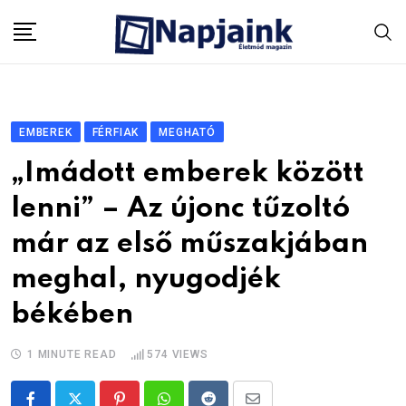
Skip
to
content
EMBEREK
FÉRFIAK
MEGHATÓ
„Imádott emberek között
lenni” – Az újonc tűzoltó
már az első műszakjában
meghal, nyugodjék
békében
1 MINUTE READ
574
VIEWS