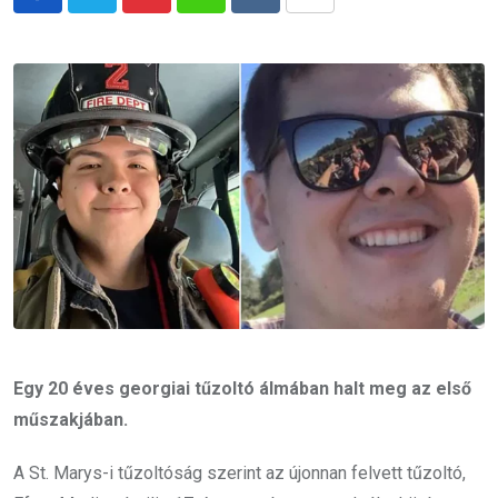
Pinterest
Whatsapp
Reddit
Share
via
Email
Egy 20 éves georgiai tűzoltó álmában halt meg az első
műszakjában.
A St. Marys-i tűzoltóság szerint az újonnan felvett tűzoltó,