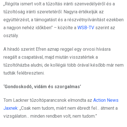
„Régóta ismert volt a tűzoltás iránti szenvedélyéről és a
tűzoltóság iránti szeretetéről. Nagyra értékeljük az
együttérzést, a támogatást és a részvétnyilvánítást ezekben
a nagyon nehéz időkben” – közölte a
WSB-TV
szerint az
osztály.
A híradó szerint Efren aznap reggel egy orvosi hívásra
reagált a csapatával, majd miután visszatértek a
tűzoltóházba aludni, de kollégái több órával később már nem
tudták felébreszteni.
‘Gondoskodó, vidám és szorgalmas’
Tom Lackner tűzoltóparancsnok elmondta az
Action News
Jaxnek
: „Csak nem tudom, miért nem ébredt fel… átment a
vizsgálaton… minden rendben volt, nem tudom.”