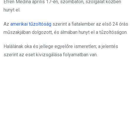
Efren Medina április 17-én, szombaton, szolgálat közben
hunyt el.
Az
amerikai tűzoltóság
szerint a fiatalember az első 24 órás
műszakjában dolgozott, és álmában hunyt el a tűzoltóságon.
Halálának oka és jellege egyelőre ismeretlen; a jelentés
szerint az eset kivizsgálása folyamatban van.