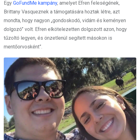
Egy
GoFundMe kampány
, amelyet Efren feleségének,
Brittany Vasqueznek a támogatására hoztak létre, azt
mondta, hogy nagyon „gondoskodó, vidám és keményen
dolgozó” volt. Efren elkötelezetten dolgozott azon, hogy
tűzoltó legyen, és önzetlenül segített másokon is
mentőorvosként”.