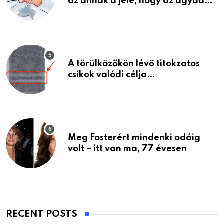
az annak a jele, hogy az agyad…
A törülközőkön lévő titokzatos
csíkok valódi célja…
Meg Fosterért mindenki odáig
volt – itt van ma, 77 évesen
RECENT POSTS