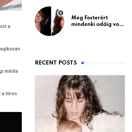
Meg Fosterért
mindenki odáig volt
ott a
– itt van ma, 77
évesen
ragikusan
RECENT POSTS
égi média
 a híres