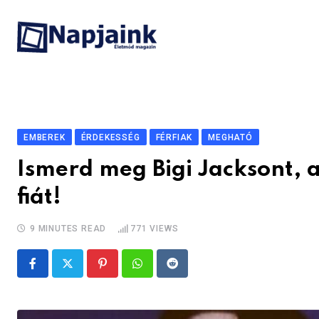
Skip
to
content
EMBEREK
ÉRDEKESSÉG
FÉRFIAK
MEGHATÓ
Ismerd meg Bigi Jacksont,
fiát!
9 MINUTES READ
771
VIEWS
Pinterest
Whatsapp
Reddit