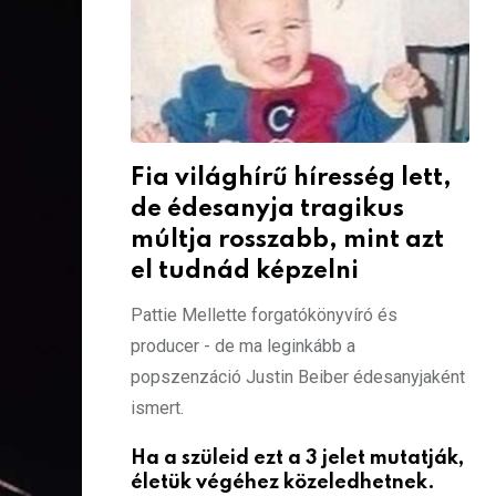
Fia világhírű híresség lett,
de édesanyja tragikus
múltja rosszabb, mint azt
el tudnád képzelni
Pattie Mellette forgatókönyvíró és
producer - de ma leginkább a
popszenzáció Justin Beiber édesanyjaként
ismert.
Ha a szüleid ezt a 3 jelet mutatják,
életük végéhez közeledhetnek.