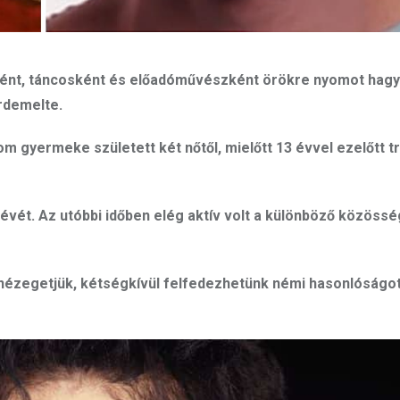
ként, táncosként és előadóművészként örökre nyomot hagy
rdemelte.
m gyermeke született két nőtől, mielőtt 13 évvel ezelőtt t
etévét. Az utóbbi időben elég aktív volt a különböző közöss
nézegetjük, kétségkívül felfedezhetünk némi hasonlóságot