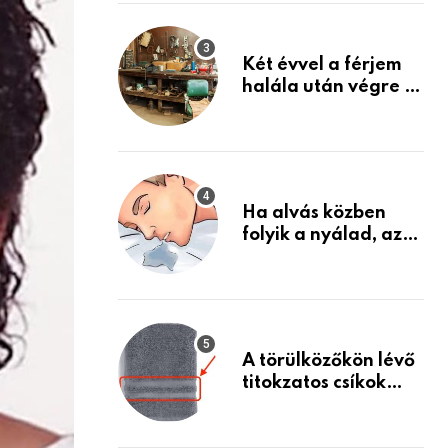
Készülj fel arra, ami
jön
Két évvel a férjem
halála után végre át
mertem nézni a
garázsban lévő
holmiját – amit
találtam,
megváltoztatta az
Ha alvás közben
életemet
folyik a nyálad, az
annak a jele, hogy
az agyad…
A törülközőkön lévő
titokzatos csíkok
valódi célja…