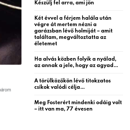
Készülj fel arra, ami jön
Két évvel a férjem halála után
végre át mertem nézni a
garázsban lévő holmiját – amit
találtam, megváltoztatta az
életemet
Ha alvás közben folyik a nyálad,
az annak a jele, hogy az agyad…
A törülközőkön lévő titokzatos
csíkok valódi célja…
 három
Meg Fosterért mindenki odáig volt
– itt van ma, 77 évesen