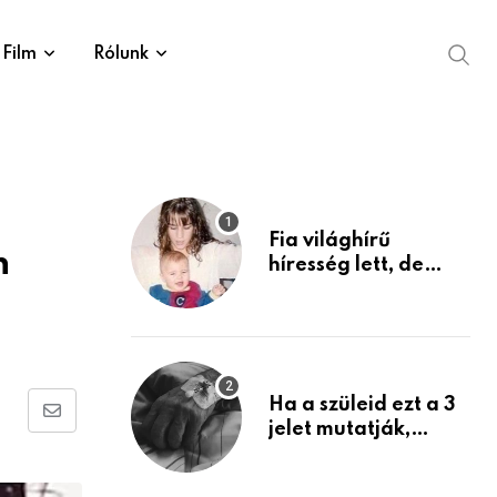
Film
Rólunk
Fia világhírű
n
híresség lett, de
édesanyja tragikus
múltja rosszabb,
mint azt el tudnád
képzelni
Ha a szüleid ezt a 3
Share
jelet mutatják,
életük végéhez
via
közeledhetnek.
Email