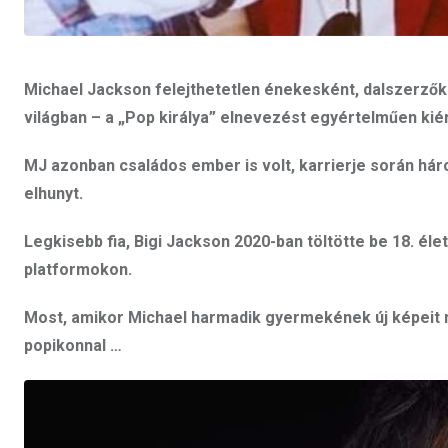
Michael Jackson felejthetetlen énekesként, dalszerző
világban – a „Pop királya” elnevezést egyértelműen kié
MJ azonban családos ember is volt, karrierje során háro
elhunyt.
Legkisebb fia, Bigi Jackson 2020-ban töltötte be 18. él
platformokon.
Most, amikor Michael harmadik gyermekének új képeit 
popikonnal …