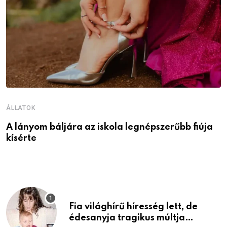
ÁLLATOK
Á
A lányom báljára az iskola legnépszerűbb fiúja
A
kísérte
Fia világhírű híresség lett, de
édesanyja tragikus múltja