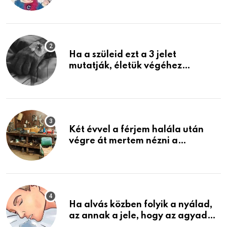
rosszabb, mint azt el tudnád
képzelni
Ha a szüleid ezt a 3 jelet
mutatják, életük végéhez
közeledhetnek. Készülj fel arra,
ami jön
Két évvel a férjem halála után
végre át mertem nézni a
garázsban lévő holmiját – amit
találtam, megváltoztatta az
életemet
Ha alvás közben folyik a nyálad,
az annak a jele, hogy az agyad…