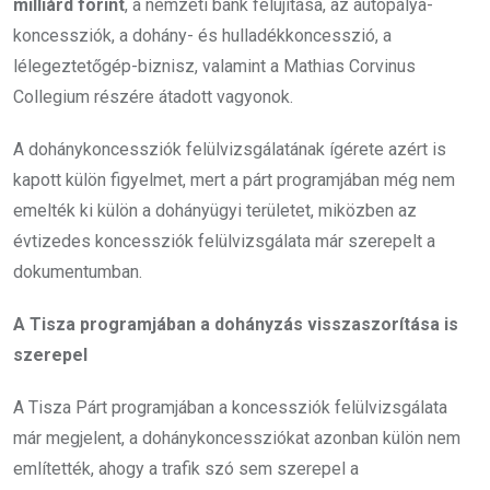
milliárd forint
, a nemzeti bank felújítása, az autópálya-
koncessziók, a dohány- és hulladékkoncesszió, a
lélegeztetőgép-biznisz, valamint a Mathias Corvinus
Collegium részére átadott vagyonok.
A dohánykoncessziók felülvizsgálatának ígérete azért is
kapott külön figyelmet, mert a párt programjában még nem
emelték ki külön a dohányügyi területet, miközben az
évtizedes koncessziók felülvizsgálata már szerepelt a
dokumentumban.
A Tisza programjában a dohányzás visszaszorítása is
szerepel
A Tisza Párt programjában a koncessziók felülvizsgálata
már megjelent, a dohánykoncessziókat azonban külön nem
említették, ahogy a trafik szó sem szerepel a