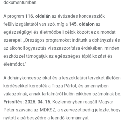
dokumentumban.
A program
116. oldalán
az évtizedes koncessziók
felülvizsgálatáról van szó, míg a
145. oldalon
az
egészségügyi és életmódbeli célok között ez a mondat
szerepel: „Országos programokat indítunk a dohányzás és
az alkoholfogyasztás visszaszorítása érdekében, minden
eszközzel támogatjuk az egészséges táplálkozást és
életmódot.”
A dohánykoncessziókat és a leszoktatási terveket illetően
kérdésekkel keresték a Tisza Pártot, és amennyiben
válaszolnak, annak tartalmáról külön cikkben számolnak be.
Frissítés: 2026. 04. 16.
Közleményben reagált Magyar
Péter szavaira az MDKSZ, a szervezet pedig jelezte, hogy
nyitott a párbeszédre a leendő kormánnyal.