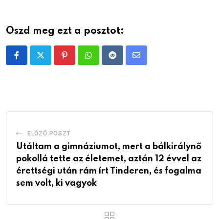
Oszd meg ezt a posztot:
Pinterest
Whatsapp
Reddit
Share
via
Email
ELŐZŐ POSZT
Utáltam a gimnáziumot, mert a bálkirálynő
pokollá tette az életemet, aztán 12 évvel az
érettségi után rám írt Tinderen, és fogalma
sem volt, ki vagyok