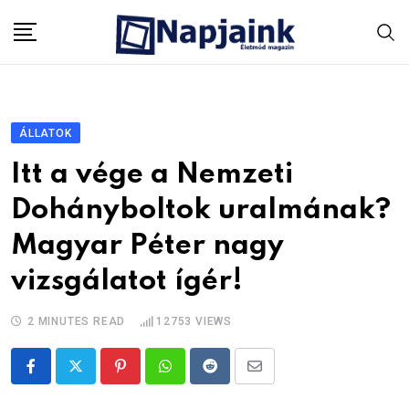
Skip
to
content
ÁLLATOK
Itt a vége a Nemzeti
Dohányboltok uralmának?
Magyar Péter nagy
vizsgálatot ígér!
2 MINUTES READ
12753
VIEWS
Pinterest
Whatsapp
Reddit
Share
via