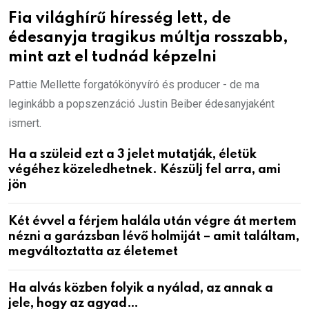
Fia világhírű híresség lett, de
édesanyja tragikus múltja rosszabb,
mint azt el tudnád képzelni
Pattie Mellette forgatókönyvíró és producer - de ma
leginkább a popszenzáció Justin Beiber édesanyjaként
ismert.
Ha a szüleid ezt a 3 jelet mutatják, életük
végéhez közeledhetnek. Készülj fel arra, ami
jön
Két évvel a férjem halála után végre át mertem
nézni a garázsban lévő holmiját – amit találtam,
megváltoztatta az életemet
Ha alvás közben folyik a nyálad, az annak a
jele, hogy az agyad…