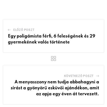
via
Email
ELŐZŐ POSZT
Egy poligámista férfi, 6 feleségének és 29
gyermekének valós története
KÖVETKEZŐ POSZT
A menyasszony nem tudja abbahagyni a
sírást a gyönyörű esküvői ajándékon, amit
az apja egy éven át tervezett.