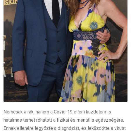
Nemcsak a rák, hanem a Covid-19 elleni küzdelem is
hatalmas terhet róhatott a fizikai és mentális egészségére.
Ennek ellenére legyőzte a diagnózist, és leküzdötte a vírust.