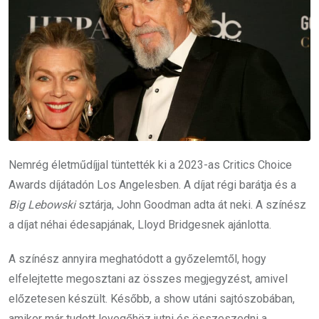
Nemrég életműdíjjal tüntették ki a 2023-as Critics Choice
Awards díjátadón Los Angelesben. A díjat régi barátja és a
Big Lebowski
sztárja, John Goodman adta át neki. A színész
a díjat néhai édesapjának, Lloyd Bridgesnek ajánlotta.
A színész annyira meghatódott a győzelemtől, hogy
elfelejtette megosztani az összes megjegyzést, amivel
előzetesen készült. Később, a show utáni sajtószobában,
amikor már tudott levegőhöz jutni és összeszedni a