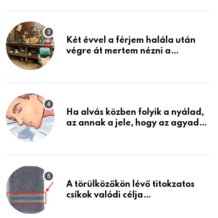
ami jön
Két évvel a férjem halála után
végre át mertem nézni a
garázsban lévő holmiját – amit
találtam, megváltoztatta az
életemet
Ha alvás közben folyik a nyálad,
az annak a jele, hogy az agyad…
A törülközőkön lévő titokzatos
csíkok valódi célja…