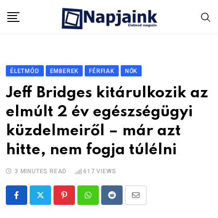
Skip
to
content
ÉLETMÓD
EMBEREK
FÉRFIAK
NŐK
Jeff Bridges kitárulkozik az
elmúlt 2 év egészségügyi
küzdelmeiről – már azt
hitte, nem fogja túlélni
3 MINUTES READ
617
VIEWS
Pinterest
Whatsapp
Reddit
Share
via