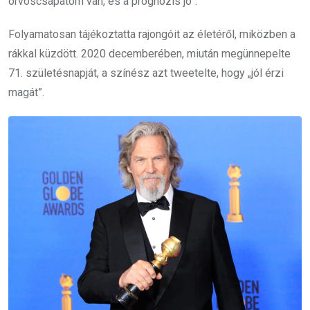
orvoscsapatom van, és a prognózis jó”.
Folyamatosan tájékoztatta rajongóit az életéről, miközben a
rákkal küzdött. 2020 decemberében, miután megünnepelte
71. születésnapját, a színész azt tweetelte, hogy „jól érzi
magát”.