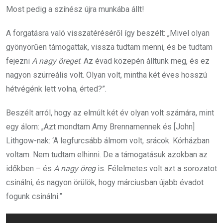
Most pedig a színész újra munkába állt!
A forgatásra való visszatéréséről így beszélt: „Mivel olyan
gyönyörűen támogattak, vissza tudtam menni, és be tudtam
fejezni
A nagy öreget
. Az évad közepén álltunk meg, és ez
nagyon szürreális volt. Olyan volt, mintha két éves hosszú
hétvégénk lett volna, érted?”.
Beszélt arról, hogy az elmúlt két év olyan volt számára, mint
egy álom: „Azt mondtam Amy Brennamennek és [John]
Lithgow-nak: ‘A legfurcsább álmom volt, srácok. Kórházban
voltam. Nem tudtam elhinni. De a támogatásuk azokban az
időkben – és
A nagy öreg
is. Félelmetes volt azt a sorozatot
csinálni, és nagyon örülök, hogy márciusban újabb évadot
fogunk csinálni.”