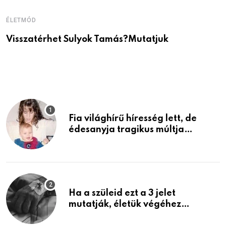
ÉLETMÓD
É
Visszatérhet Sulyok Tamás?Mutatjuk
J
p
Fia világhírű híresség lett, de
édesanyja tragikus múltja
rosszabb, mint azt el tudnád
képzelni
Ha a szüleid ezt a 3 jelet
mutatják, életük végéhez
közeledhetnek. Készülj fel arra,