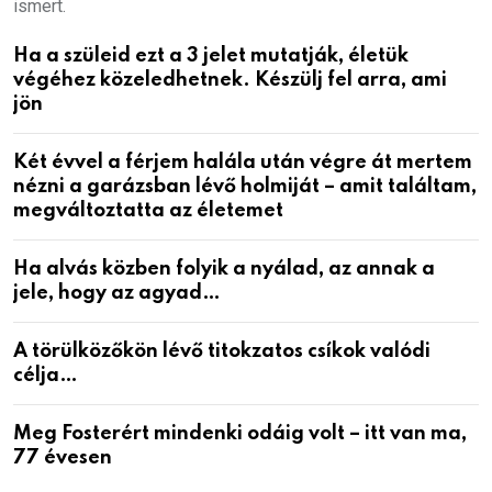
ismert.
Ha a szüleid ezt a 3 jelet mutatják, életük
végéhez közeledhetnek. Készülj fel arra, ami
jön
Két évvel a férjem halála után végre át mertem
nézni a garázsban lévő holmiját – amit találtam,
megváltoztatta az életemet
Ha alvás közben folyik a nyálad, az annak a
jele, hogy az agyad…
A törülközőkön lévő titokzatos csíkok valódi
célja…
Meg Fosterért mindenki odáig volt – itt van ma,
77 évesen