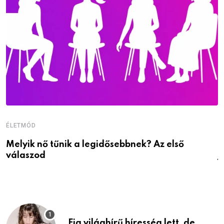
ÉLETMÓD
É
Melyik nő tűnik a legidősebbnek? Az első
D
válaszod
j
Fia világhírű híresség lett, de