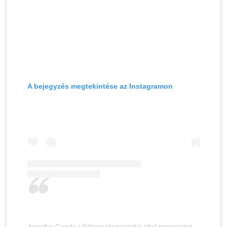
A bejegyzés megtekintése az Instagramon
Jennifer Candy (@therealjencandy) által megosztott bejegyzés