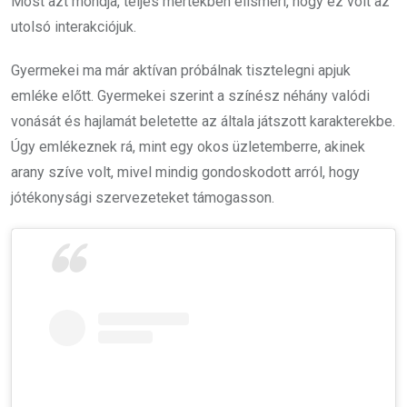
Most azt mondja, teljes mértékben elismeri, hogy ez volt az
utolsó interakciójuk.
Gyermekei ma már aktívan próbálnak tisztelegni apjuk
emléke előtt. Gyermekei szerint a színész néhány valódi
vonását és hajlamát beletette az általa játszott karakterekbe.
Úgy emlékeznek rá, mint egy okos üzletemberre, akinek
arany szíve volt, mivel mindig gondoskodott arról, hogy
jótékonysági szervezeteket támogasson.