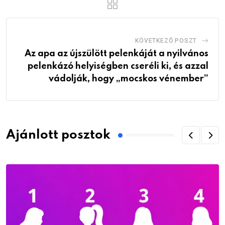
KÖVETKEZŐ POSZT
Az apa az újszülött pelenkáját a nyilvános
pelenkázó helyiségben cseréli ki, és azzal
vádolják, hogy „mocskos vénember”
Ajánlott posztok