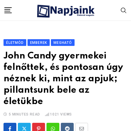
Skip
to
content
ÉLETMÓD
EMBEREK
MEGHATÓ
John Candy gyermekei
felnőttek, és pontosan úgy
néznek ki, mint az apjuk;
pillantsunk bele az
életükbe
5 MINUTES READ
1021
VIEWS