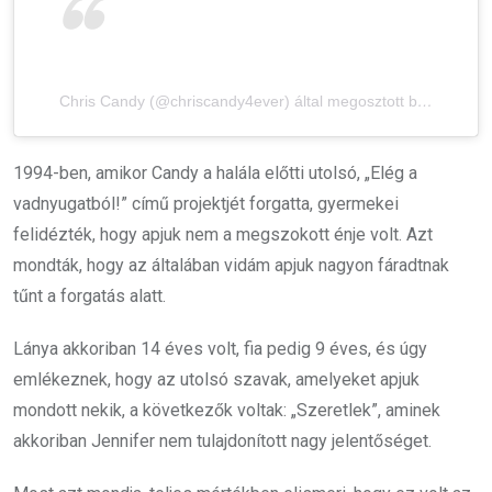
Chris Candy (@chriscandy4ever) által megosztott bejegyzés
1994-ben, amikor Candy a halála előtti utolsó, „
Elég a
vadnyugatból!
” című projektjét forgatta, gyermekei
felidézték, hogy apjuk nem a megszokott énje volt. Azt
mondták, hogy az általában vidám apjuk nagyon fáradtnak
tűnt a forgatás alatt.
Lánya akkoriban 14 éves volt, fia pedig 9 éves, és úgy
emlékeznek, hogy az utolsó szavak, amelyeket apjuk
mondott nekik, a következők voltak: „Szeretlek”, aminek
akkoriban Jennifer nem tulajdonított nagy jelentőséget.