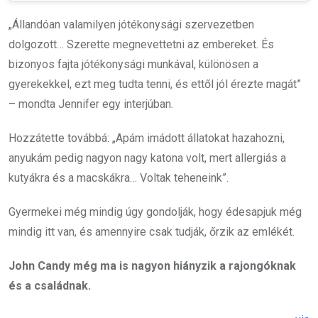
„Állandóan valamilyen jótékonysági szervezetben
dolgozott… Szerette megnevettetni az embereket. És
bizonyos fajta jótékonysági munkával, különösen a
gyerekekkel, ezt meg tudta tenni, és ettől jól érezte magát”
– mondta Jennifer egy interjúban.
Hozzátette továbbá: „Apám imádott állatokat hazahozni,
anyukám pedig nagyon nagy katona volt, mert allergiás a
kutyákra és a macskákra… Voltak teheneink”.
Gyermekei még mindig úgy gondolják, hogy édesapjuk még
mindig itt van, és amennyire csak tudják, őrzik az emlékét.
John Candy még ma is nagyon hiányzik a rajongóknak
és a családnak.