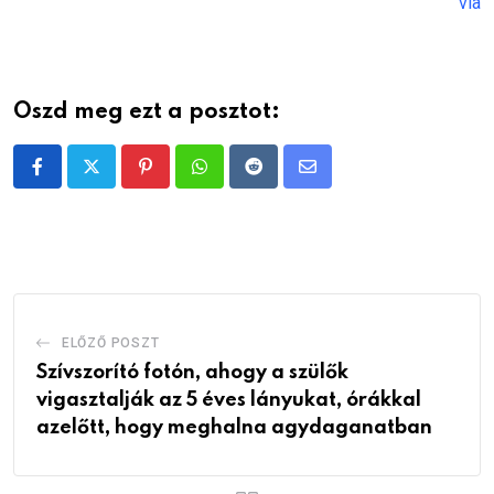
via
Oszd meg ezt a posztot:
Pinterest
Whatsapp
Reddit
Share
via
Email
ELŐZŐ POSZT
Szívszorító fotón, ahogy a szülők
vigasztalják az 5 éves lányukat, órákkal
azelőtt, hogy meghalna agydaganatban