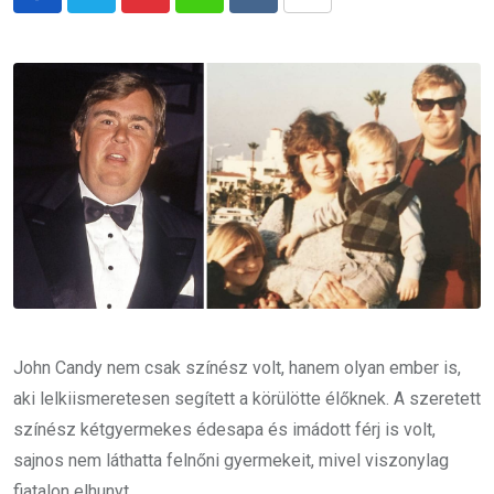
Pinterest
Whatsapp
Reddit
Share
via
Email
John Candy nem csak színész volt, hanem olyan ember is,
aki lelkiismeretesen segített a körülötte élőknek. A szeretett
színész kétgyermekes édesapa és imádott férj is volt,
sajnos nem láthatta felnőni gyermekeit, mivel viszonylag
fiatalon elhunyt.