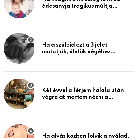
édesanyja tragikus múltja
rosszabb, mint azt el tudnád
képzelni
Ha a szüleid ezt a 3 jelet
mutatják, életük végéhez
közeledhetnek. Készülj fel arra,
ami jön
Két évvel a férjem halála után
végre át mertem nézni a
garázsban lévő holmiját – amit
találtam, megváltoztatta az
életemet
Ha alvás közben folyik a nyálad,