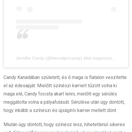
Jennifer Candy (@therealjencandy) által megosztott bejegyzés
Candy Kanadában született, és ő maga is fiatalon veszítette
el az édesapját. Mielőtt színészi karriert tűzött volna ki
maga elé, Candy focista akart lenni, mielőtt egy sérülés
meggátolta volna a pályafutását. Sérülése után úgy döntött,
hogy inkább a színészi és újságírói karrier mellett dönt.
Miután úgy döntött, hogy színész lesz, hihetetlenül sikeres