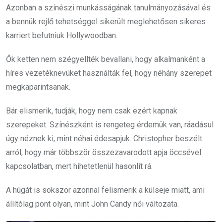
Azonban a színészi munkásságának tanulmányozásával és
a bennük rejlő tehetséggel sikerült meglehetősen sikeres
karriert befutniuk Hollywoodban.
Ők ketten nem szégyellték bevallani, hogy alkalmanként a
híres vezetéknevüket használták fel, hogy néhány szerepet
megkaparintsanak.
Bár elismerik, tudják, hogy nem csak ezért kapnak
szerepeket. Színészként is rengeteg érdemük van, ráadásul
úgy néznek ki, mint néhai édesapjuk. Christopher beszélt
arról, hogy már többször összezavarodott apja öccsével
kapcsolatban, mert hihetetlenül hasonlít rá.
A húgát is sokszor azonnal felismerik a külseje miatt, ami
állítólag pont olyan, mint John Candy női változata.