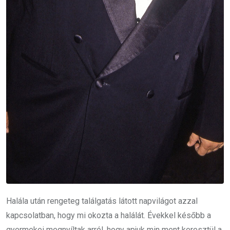
Halála után rengeteg találgatás látott napvilágot azzal
kapcsolatban, hogy mi okozta a halálát. Évekkel később a
gyermekei megnyíltak arról, hogy apjuk min ment keresztül a