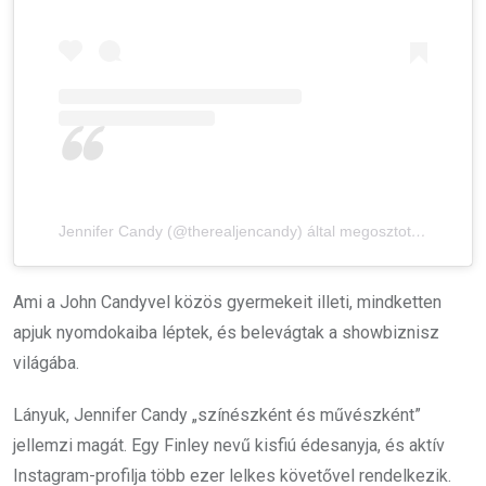
Jennifer Candy (@therealjencandy) által megosztott bejegyzés
Ami a John Candyvel közös gyermekeit illeti, mindketten
apjuk nyomdokaiba léptek, és belevágtak a showbiznisz
világába.
Lányuk, Jennifer Candy „színészként és művészként”
jellemzi magát. Egy Finley nevű kisfiú édesanyja, és aktív
Instagram-profilja több ezer lelkes követővel rendelkezik.