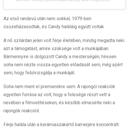
Az első randevú után nem sokkal, 1979-ben
összeházasodtak, és Candy haláláig együtt voltak.
A nő szilárdan jelen volt férje életében, mindig megadta neki
azt a támogatást, amire szüksége volt a munkájában.
Bármennyire is dolgozott Candy a mesterségén, híresen
soha nem nézte vissza egyetlen előadását sem, még azért
sem, hogy felülvizsgálja a munkáját.
Soha nem ment el premierekre sem. A rajongói reakciók
egyetlen forrása az volt, hogy a felesége részt vett a
nevében a filmvetítéseken, és később elmesélte neki a
rajongók reakcióit.
Férje halála után a kerámiaszakértő karrierjére koncentrált.