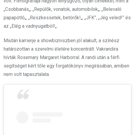
volt. Filmográfiája nagyon lenyűgöző, olyan címekkel, mint a
„
Csobbanás
„, „
Repülők, vonatok, automobilok
„, „
Belevaló
papapótló
„, „
Reszkessetek, betörők!
„, „JFK”, „
Jég veled!
” és
az „
Elég a vadnyugatból!
„.
Miután karrierje a showbizniszben jól alakult, a színész
határozottan a szerelmi életére koncentrált. Vakrandira
hívták Rosemary Margaret Harborral. A randi után a férfi
segítséget kért tőle egy forgatókönyv megírásában, amiben
nem volt tapasztalata.