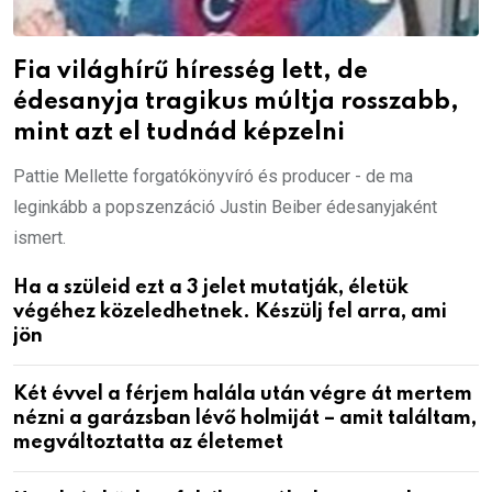
Fia világhírű híresség lett, de
édesanyja tragikus múltja rosszabb,
mint azt el tudnád képzelni
Pattie Mellette forgatókönyvíró és producer - de ma
leginkább a popszenzáció Justin Beiber édesanyjaként
ismert.
Ha a szüleid ezt a 3 jelet mutatják, életük
végéhez közeledhetnek. Készülj fel arra, ami
jön
Két évvel a férjem halála után végre át mertem
nézni a garázsban lévő holmiját – amit találtam,
megváltoztatta az életemet