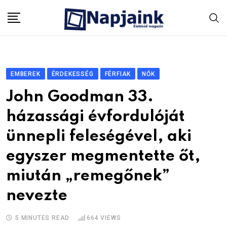
Skip
to
content
EMBEREK
ÉRDEKESSÉG
FÉRFIAK
NŐK
John Goodman 33.
házassági évfordulóját
ünnepli feleségével, aki
egyszer megmentette őt,
miután „remegőnek”
nevezte
5 MINUTES READ
664
VIEWS