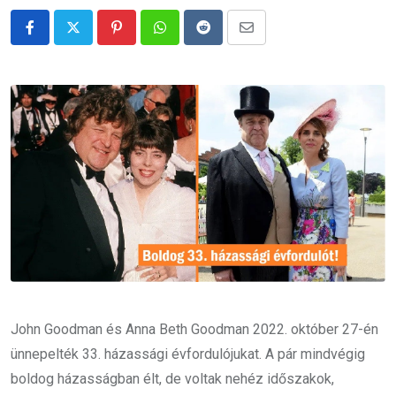
Pinterest
Whatsapp
Reddit
Share
via
Email
John Goodman és Anna Beth Goodman 2022. október 27-én
ünnepelték 33. házassági évfordulójukat. A pár mindvégig
boldog házasságban élt, de voltak nehéz időszakok,