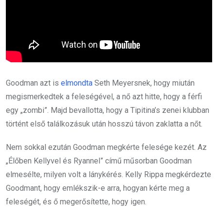
Goodman azt is
elmondta
Seth Meyersnek, hogy miután
megismerkedtek a feleségével, a nő azt hitte, hogy a férfi
egy „zombi”. Majd bevallotta, hogy a Tipitina’s zenei klubban
történt első találkozásuk után hosszú távon zaklatta a nőt.
Nem sokkal ezután Goodman megkérte felesége kezét. Az
„Élőben Kellyvel és Ryannel” című műsorban Goodman
elmesélte, milyen volt a lánykérés. Kelly Rippa megkérdezte
Goodmant, hogy emlékszik-e arra, hogyan kérte meg a
feleségét, és ő megerősítette, hogy igen.