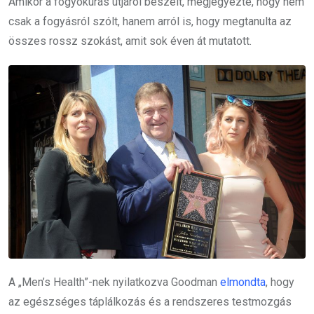
Amikor a fogyókúrás útjáról beszélt, megjegyezte, hogy nem
csak a fogyásról szólt, hanem arról is, hogy megtanulta az
összes rossz szokást, amit sok éven át mutatott.
A „Men’s Health”-nek nyilatkozva Goodman
elmondta
, hogy
az egészséges táplálkozás és a rendszeres testmozgás