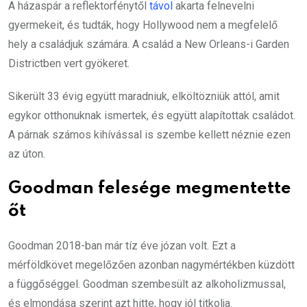
A házaspár a reflektorfénytől
távol
akarta felnevelni
gyermekeit, és tudták, hogy Hollywood nem a megfelelő
hely a családjuk számára. A család a New Orleans-i Garden
Districtben vert gyökeret.
Sikerült 33 évig együtt maradniuk, elköltözniük attól, amit
egykor otthonuknak ismertek, és együtt alapítottak családot.
A párnak számos kihívással is szembe kellett néznie ezen
az úton.
Goodman felesége megmentette
őt
Goodman 2018-ban már tíz éve józan volt. Ezt a
mérföldkövet megelőzően azonban nagymértékben küzdött
a függőséggel. Goodman szembesült az alkoholizmussal,
és elmondása szerint azt hitte, hogy jól titkolja.