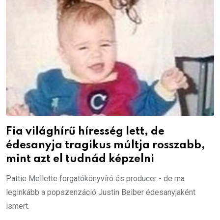
Fia világhírű híresség lett, de
édesanyja tragikus múltja rosszabb,
mint azt el tudnád képzelni
Pattie Mellette forgatókönyvíró és producer - de ma
leginkább a popszenzáció Justin Beiber édesanyjaként
ismert.