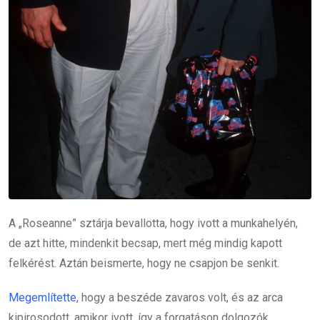
A „Roseanne” sztárja bevallotta, hogy ivott a munkahelyén,
de azt hitte, mindenkit becsap, mert még mindig kapott
felkérést. Aztán beismerte, hogy ne csapjon be senkit.
Megemlítette
, hogy a beszéde zavaros volt, és az arca
kipirosodott, amikor ivott, így a forgatáson dolgozók