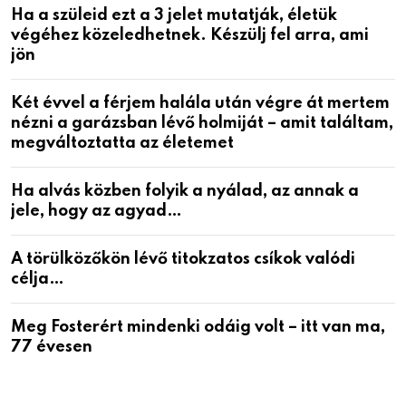
Ha a szüleid ezt a 3 jelet mutatják, életük
végéhez közeledhetnek. Készülj fel arra, ami
jön
Két évvel a férjem halála után végre át mertem
nézni a garázsban lévő holmiját – amit találtam,
megváltoztatta az életemet
Ha alvás közben folyik a nyálad, az annak a
jele, hogy az agyad…
A törülközőkön lévő titokzatos csíkok valódi
célja…
Meg Fosterért mindenki odáig volt – itt van ma,
77 évesen