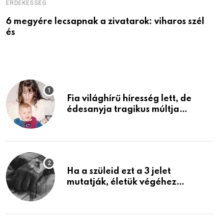
ÉRDEKESSÉG
E
6 megyére lecsapnak a zivatarok: viharos szél
Ö
és
a
Fia világhírű híresség lett, de
édesanyja tragikus múltja
rosszabb, mint azt el tudnád
képzelni
Ha a szüleid ezt a 3 jelet
mutatják, életük végéhez
közeledhetnek. Készülj fel arra,
ami jön