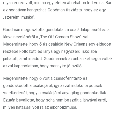
olyan érzés volt, mintha egy életen át rehabon lett volna. Bár
ez negatívan hangozhat, Goodman tisztázta, hogy ez egy
„szerelmi munka”.
Goodman megosztotta gondolatait a családalapításról és a
lánya neveléséről a „The Off Camera Show”-val.
Megemlítette, hogy ő és családja New Orleans egy eldugott
részébe költözött, és lánya egy nagyszerű iskolába
járhatott, amit imádott. Goodmannek azonban kétségei voltak
azzal kapcsolatban, hogy mennyire jó szülő.
Megemlítette, hogy ő volt a családfenntartó és
gondoskodott a családjáról, így azzal indokolta pocsék
viselkedését, hogy a családjáról anyagilag gondoskodtak.
Ezután bevallotta, hogy soha nem beszélt a lányával arról,
milyen hatással volt rá az alkoholizmusa.