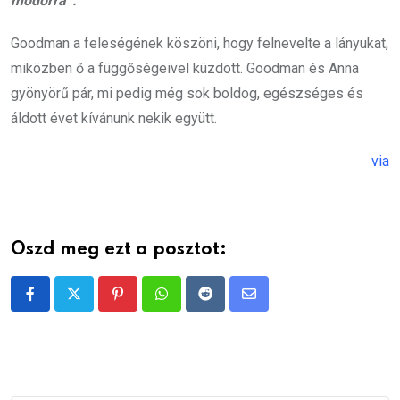
modorra”.
Goodman a feleségének köszöni, hogy felnevelte a lányukat,
miközben ő a függőségeivel küzdött. Goodman és Anna
gyönyörű pár, mi pedig még sok boldog, egészséges és
áldott évet kívánunk nekik együtt.
via
Oszd meg ezt a posztot:
Pinterest
Whatsapp
Reddit
Share
via
Email