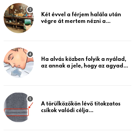
Két évvel a férjem halála után
végre át mertem nézni a
garázsban lévő holmiját – amit
találtam, megváltoztatta az
életemet
Ha alvás közben folyik a nyálad,
az annak a jele, hogy az agyad…
A törülközőkön lévő titokzatos
csíkok valódi célja…