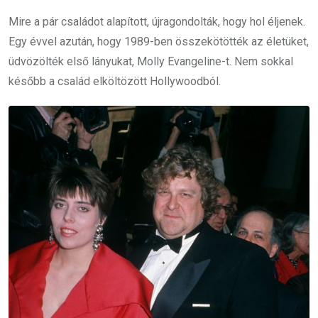
Mire a pár családot alapított, újragondolták, hogy hol éljenek.
Egy évvel azután, hogy 1989-ben összekötötték az életüket,
üdvözölték első lányukat, Molly Evangeline-t. Nem sokkal
később a család elköltözött Hollywoodból.