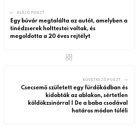
ELŐZŐ POSZT
Egy búvár megtalálta az autót, amelyben a
tinédzserek holttestei voltak, és
megoldotta a 20 éves rejtélyt
KÖVETKEZŐ POSZT
Csecsemő született egy fürdőkádban és
kidobták az ablakon, sértetlen
köldökzsinórral | De a baba csodával
határos módon túléli