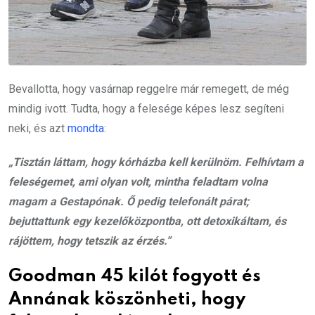
Bevallotta, hogy vasárnap reggelre már remegett, de még
mindig ivott. Tudta, hogy a felesége képes lesz segíteni
neki, és azt
mondta
:
„Tisztán láttam, hogy kórházba kell kerülnöm. Felhívtam a
feleségemet, ami olyan volt, mintha feladtam volna
magam a Gestapónak. Ő pedig telefonált párat;
bejuttattunk egy kezelőközpontba, ott detoxikáltam, és
rájöttem, hogy tetszik az érzés.”
Goodman 45 kilót fogyott és
Annának köszönheti, hogy