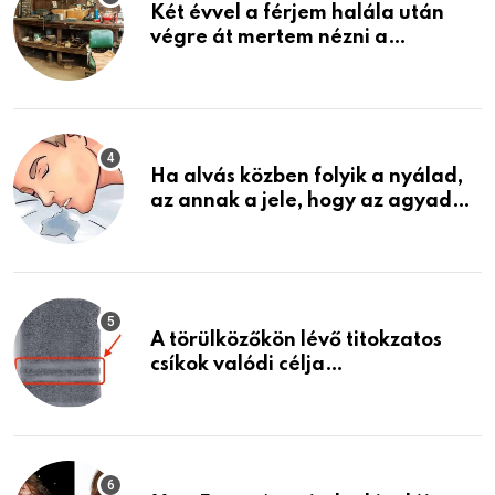
Két évvel a férjem halála után
végre át mertem nézni a
garázsban lévő holmiját – amit
találtam, megváltoztatta az
életemet
Ha alvás közben folyik a nyálad,
az annak a jele, hogy az agyad…
A törülközőkön lévő titokzatos
csíkok valódi célja…