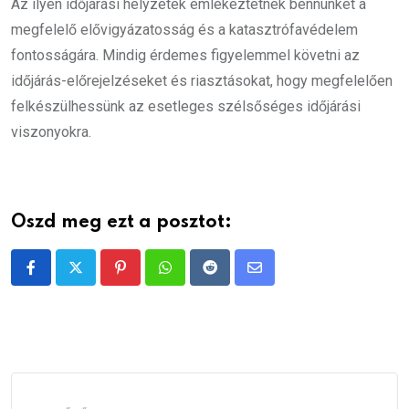
Az ilyen időjárási helyzetek emlékeztetnek bennünket a
megfelelő elővigyázatosság és a katasztrófavédelem
fontosságára. Mindig érdemes figyelemmel követni az
időjárás-előrejelzéseket és riasztásokat, hogy megfelelően
felkészülhessünk az esetleges szélsőséges időjárási
viszonyokra.
Oszd meg ezt a posztot:
Pinterest
Whatsapp
Reddit
Share
via
Email