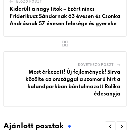
ELŐZŐ POSZT
Kiderült a nagy titok – Ezért nincs
Friderikusz Sándornak 63 évesen és Csonka
Andrásnak 57 évesen felesége és gyereke
KÖVETKEZŐ POSZT
Most érkezett! Új fejlemények! Sírva
közölte az országgal a szomorú hírt a
kalandparkban bántalmazott Rolika
édesanyja
Ajánlott posztok