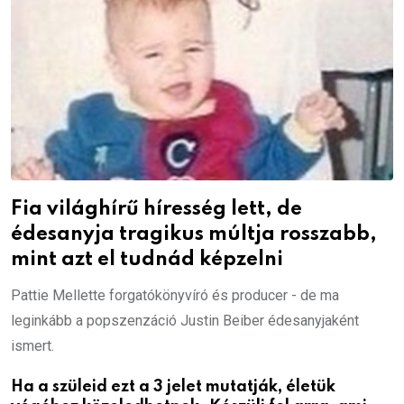
Fia világhírű híresség lett, de
édesanyja tragikus múltja rosszabb,
mint azt el tudnád képzelni
Pattie Mellette forgatókönyvíró és producer - de ma
leginkább a popszenzáció Justin Beiber édesanyjaként
ismert.
Ha a szüleid ezt a 3 jelet mutatják, életük