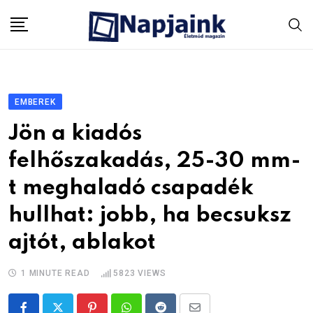
Skip
to
content
EMBEREK
Jön a kiadós
felhőszakadás, 25-30 mm-
t meghaladó csapadék
hullhat: jobb, ha becsuksz
ajtót, ablakot
1 MINUTE READ
5823
VIEWS