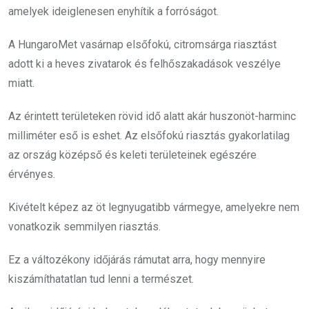
amelyek ideiglenesen enyhítik a forróságot.
A HungaroMet vasárnap elsőfokú, citromsárga riasztást
adott ki a heves zivatarok és felhőszakadások veszélye
miatt.
Az érintett területeken rövid idő alatt akár huszonöt-harminc
milliméter eső is eshet. Az elsőfokú riasztás gyakorlatilag
az ország középső és keleti területeinek egészére
érvényes.
Kivételt képez az öt legnyugatibb vármegye, amelyekre nem
vonatkozik semmilyen riasztás.
Ez a változékony időjárás rámutat arra, hogy mennyire
kiszámíthatatlan tud lenni a természet.