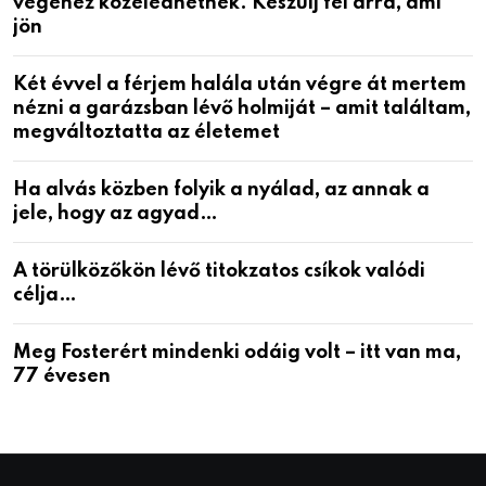
végéhez közeledhetnek. Készülj fel arra, ami
jön
Két évvel a férjem halála után végre át mertem
nézni a garázsban lévő holmiját – amit találtam,
megváltoztatta az életemet
Ha alvás közben folyik a nyálad, az annak a
jele, hogy az agyad…
A törülközőkön lévő titokzatos csíkok valódi
célja…
Meg Fosterért mindenki odáig volt – itt van ma,
77 évesen