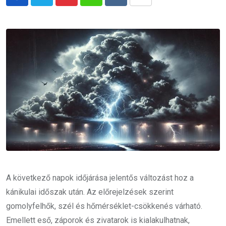
Pinterest
Whatsapp
Reddit
Share
via
Email
A következő napok időjárása jelentős változást hoz a
kánikulai időszak után. Az előrejelzések szerint
gomolyfelhők, szél és hőmérséklet-csökkenés várható.
Emellett eső, záporok és zivatarok is kialakulhatnak,