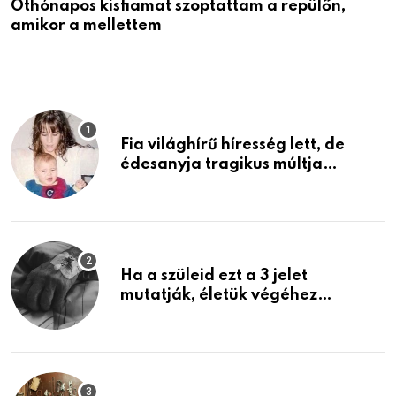
Öthónapos kisfiamat szoptattam a repülőn,
M
amikor a mellettem
l
Fia világhírű híresség lett, de
édesanyja tragikus múltja
rosszabb, mint azt el tudnád
képzelni
Ha a szüleid ezt a 3 jelet
mutatják, életük végéhez
közeledhetnek. Készülj fel arra,
ami jön