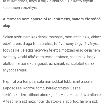
testüket ahhoz, hogy a baj kialakuljon. Ez a kettő együtt
különösen veszélyes.
A mozgás nem sportolói teljesítmény, hanem életvédő
alap
Sokan azért nem kezdenek mozogni, mert azt hiszik, ehhez
edzőterem, drága felszerelés, futóverseny vagy látványos
fogyás kell. Pedig negyven felett a mozgás első célja nem
az, hogy valaki tökéletes testet építsen, hanem az, hogy
életben tartsa a keringését, az izmait, az ízületeit és az
anyagcseréjét.
Napi fél óra tempós séta már sokkal több, mint a semmi.
Lépcsőzés, könnyű torna, kerékpározás, úszás,
kertészkedés, otthoni átmozgatás — ezek mind számítanak.
A test nem azt nézi, hogy divatos-e a sportod, hanem azt,