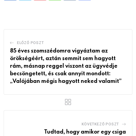
via
Email
ELŐZŐ POSZT
85 éves szomszédomra vigyáztam az
örökségéért, aztán semmit sem hagyott
rám, másnap reggel viszont az ügyvédje
becsöngetett, és csak annyit mondott:
„Valójában mégis hagyott neked valamit”
KÖVETKEZŐ POSZT
Tudtad, hogy amikor egy csiga