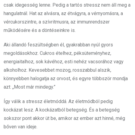
csak idegesség lenne. Pedig a tartós stressz nem áll meg a
hangulatnál. Hat az alvásra, az étvágyra, a vérnyomásra, a
vércukorszintre, a szívritmusra, az immunrendszer
működésére és a döntéseinkre is.
Aki állandó feszültségben él, gyakrabban nyúl gyors
megoldásokhoz. Cukros ételhez, péksüteményhez,
energiaitalhoz, sok kávéhoz, esti nehéz vacsorához vagy
alkoholhoz. Kevesebbet mozog, rosszabbul alszik,
könnyebben halogatja az orvost, és egyre többször mondja
azt: „Most már mindegy.”
Így válik a stressz életmóddá. Az életmódból pedig
kockázat lesz. A kockázatból betegség. És a betegség
sokszor pont akkor üt be, amikor az ember azt hinné, még
bőven van ideje.