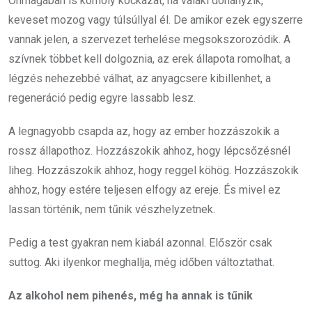
Önmagában is komoly kockázat, ha valaki dohányzik,
keveset mozog vagy túlsúllyal él. De amikor ezek egyszerre
vannak jelen, a szervezet terhelése megsokszorozódik. A
szívnek többet kell dolgoznia, az erek állapota romolhat, a
légzés nehezebbé válhat, az anyagcsere kibillenhet, a
regeneráció pedig egyre lassabb lesz.
A legnagyobb csapda az, hogy az ember hozzászokik a
rossz állapothoz. Hozzászokik ahhoz, hogy lépcsőzésnél
liheg. Hozzászokik ahhoz, hogy reggel köhög. Hozzászokik
ahhoz, hogy estére teljesen elfogy az ereje. És mivel ez
lassan történik, nem tűnik vészhelyzetnek.
Pedig a test gyakran nem kiabál azonnal. Először csak
suttog. Aki ilyenkor meghallja, még időben változtathat.
Az alkohol nem pihenés, még ha annak is tűnik