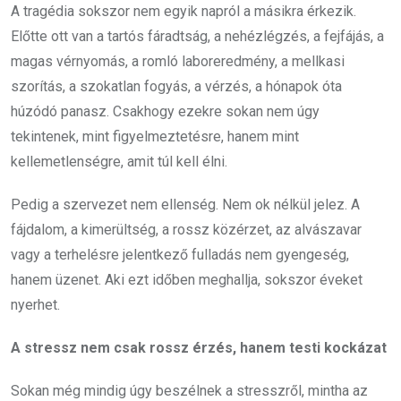
A tragédia sokszor nem egyik napról a másikra érkezik.
Előtte ott van a tartós fáradtság, a nehézlégzés, a fejfájás, a
magas vérnyomás, a romló laboreredmény, a mellkasi
szorítás, a szokatlan fogyás, a vérzés, a hónapok óta
húzódó panasz. Csakhogy ezekre sokan nem úgy
tekintenek, mint figyelmeztetésre, hanem mint
kellemetlenségre, amit túl kell élni.
Pedig a szervezet nem ellenség. Nem ok nélkül jelez. A
fájdalom, a kimerültség, a rossz közérzet, az alvászavar
vagy a terhelésre jelentkező fulladás nem gyengeség,
hanem üzenet. Aki ezt időben meghallja, sokszor éveket
nyerhet.
A stressz nem csak rossz érzés, hanem testi kockázat
Sokan még mindig úgy beszélnek a stresszről, mintha az