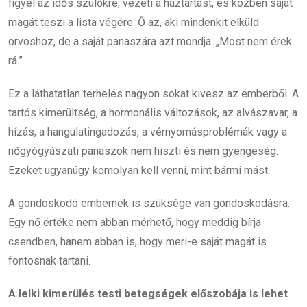
figyel az idős szülőkre, vezeti a háztartást, és közben saját
magát teszi a lista végére. Ő az, aki mindenkit elküld
orvoshoz, de a saját panaszára azt mondja: „Most nem érek
rá.”
Ez a láthatatlan terhelés nagyon sokat kivesz az emberből. A
tartós kimerültség, a hormonális változások, az alvászavar, a
hízás, a hangulatingadozás, a vérnyomásproblémák vagy a
nőgyógyászati panaszok nem hiszti és nem gyengeség.
Ezeket ugyanúgy komolyan kell venni, mint bármi mást.
A gondoskodó embernek is szüksége van gondoskodásra.
Egy nő értéke nem abban mérhető, hogy meddig bírja
csendben, hanem abban is, hogy meri-e saját magát is
fontosnak tartani.
A lelki kimerülés testi betegségek előszobája is lehet