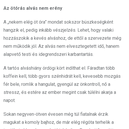
Az ötórás alvás nem erény
A „nekem elég öt óra” mondat sokszor büszkeségként
hangzik el, pedig inkább vészjelzés. Lehet, hogy valaki
hozzászokik a kevés alváshoz, de ettől a szervezete még
nem működik jól. Az alvás nem elvesztegetett idő, hanem
alapvető testi és idegrendszeri karbantartás.
A tartós alváshiány ördögi kört indíthat el. Fáradtan több
koffein kell, több gyors szénhidrát kell, kevesebb mozgás
fér bele, romlik a hangulat, gyengül az önkontroll, nő a
stressz, és estére az ember megint csak túlélni akarja a
napot.
Sokan negyven-ötven évesen még túl fiatalnak érzik
magukat a komoly bajhoz, de már elég régóta terhelik a