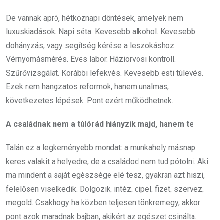
De vannak apró, hétköznapi döntések, amelyek nem
luxuskiadások. Napi séta. Kevesebb alkohol. Kevesebb
dohányzás, vagy segítség kérése a leszokáshoz.
Vérnyomásmérés. Éves labor. Háziorvosi kontroll.
Szűrővizsgálat. Korábbi lefekvés. Kevesebb esti túlevés.
Ezek nem hangzatos reformok, hanem unalmas,
következetes lépések. Pont ezért működhetnek.
A családnak nem a túlórád hiányzik majd, hanem te
Talán ez a legkeményebb mondat: a munkahely másnap
keres valakit a helyedre, de a családod nem tud pótolni. Aki
ma mindent a saját egészsége elé tesz, gyakran azt hiszi,
felelősen viselkedik. Dolgozik, intéz, cipel, fizet, szervez,
megold. Csakhogy ha közben teljesen tönkremegy, akkor
pont azok maradnak bajban, akikért az egészet csinálta.