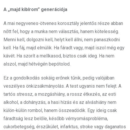
A „majd kibírom” generációja
A mai negyvenes-ötvenes korosztály jelentős része abban
nőtt fel, hogy a munka nem választás, hanem kötelesség.
Menni kell, dolgozni kell, helyt kell állni, nem panaszkodni
kell. Ha fáj, majd elmúlik. Ha fáradt vagy, majd iszol még egy
kávét. Ha szorít a mellkasod, biztos csak ideg. Ha nem
alszol, majd hétvégén bepótolod.
Ez a gondolkodás sokáig erőnek tűnik, pedig valójában
veszélyes önkizsákmányolás. A test ugyanis nem felejt. A
tartós stressz, a mozgáshiány, a rossz étkezés, az esti
alkohol, a dohányzás, a hasi hízás és az alváshiány nem
külön-külön rombol, hanem összeadódik. Egy ideig csak
fáradtság lesz belőle, később vérnyomásprobléma,
cukorbetegség, érszűkület, infarktus, stroke vagy daganatos