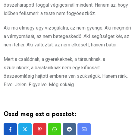
összeharapott foggal végigcsinál mindent. Hanem az, hogy
időben felismeri: a teste nem fogyóeszköz.
Aki ma elmegy egy vizsgálatra, az nem gyenge. Aki megméri
a vérnyomását, az nem betegeskedő. Aki segítséget kér, az
nem teher. Aki változtat, az nem elkésett, hanem bátor.
Mert a családnak, a gyerekeknek, a társunknak, a
szüleinknek, a barátainknak nem egy kifacsart,
összeomlásig hajtott emberre van szükségük. Hanem ránk.
Élve. Jelen. Figyelve. Még sokáig.
Oszd meg ezt a posztot:
Pinterest
Whatsapp
Reddit
Share