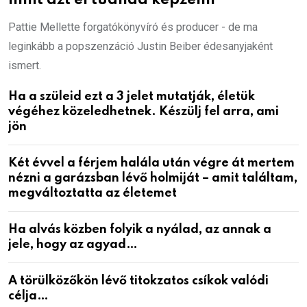
mint azt el tudnád képzelni
Pattie Mellette forgatókönyvíró és producer - de ma
leginkább a popszenzáció Justin Beiber édesanyjaként
ismert.
Ha a szüleid ezt a 3 jelet mutatják, életük
végéhez közeledhetnek. Készülj fel arra, ami
jön
Két évvel a férjem halála után végre át mertem
nézni a garázsban lévő holmiját – amit találtam,
megváltoztatta az életemet
Ha alvás közben folyik a nyálad, az annak a
jele, hogy az agyad…
A törülközőkön lévő titokzatos csíkok valódi
célja…