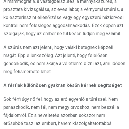
A mammográfia, a vastagbélszűrés, a méhnyakszűrés, a
prosztata kivizsgálása, az éves labor, a vérnyomásmérés, a
koleszterinszint ellenőrzése vagy egy egyszerű háziorvosi
kontroll nem felesleges aggodalmaskodás. Ezek éppen azt
szolgálják, hogy az ember ne túl későn tudjon meg valamit.
A szűrés nem azt jelenti, hogy valaki betegnek képzeli
magát. Épp ellenkezőleg. Azt jelenti, hogy felelősen
gondolkodik, és nem akarja a véletlenre bízni azt, ami időben
még felismerhető lehet.
A férfiak különösen gyakran későn kérnek segítséget
Sok férfi úgy nő fel, hogy az erő egyenlő a tűréssel. Nem
panaszkodik, nem fél, nem megy orvoshoz, nem beszél a
fájdalomról. Ez a neveltetés azonban sokszor nem
erősebbé teszi az embert, hanem kiszolgáltatottabbá.