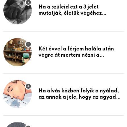
Ha a szüleid ezt a 3 jelet
mutatják, életük végéhez
közeledhetnek. Készülj fel arra,
ami jön
Két évvel a férjem halála után
végre át mertem nézni a
garázsban lévő holmiját – amit
találtam, megváltoztatta az
életemet
Ha alvás közben folyik a nyálad,
az annak a jele, hogy az agyad…