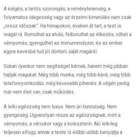
A kiégés, a tartós szorongás, a reménytelenség, a
folyamatos idegesség vagy az érzelmi kimerülés nem csak
„rossz időszak”. Ha hónapokon, éveken át tart, a test is
reagál rá. Romolhat az alvás, felborulhat az étkezés, nőhet a
vérnyomás, gyengülhet az immunrendszer, és az ember
egyre kevésbé tud jól dönteni saját magáról.
Sokan ilyenkor nem segítséget kérnek, hanem még jobban
hajtják magukat. Még több munka, még több kávé, még több
telefonnyomkodás, még kevesebb pihenés. A végén pedig
már nem élet van, csak működés.
A lelki egészség nem luxus. Nem úri huncutság. Nem
gyengeség. Ugyanolyan része az egészségnek, mint a
vérnyomás, a vércukor vagy a koleszterin. Aki lelkileg
teljesen elfogy, annak a teste is előbb-utóbb benyújtja a