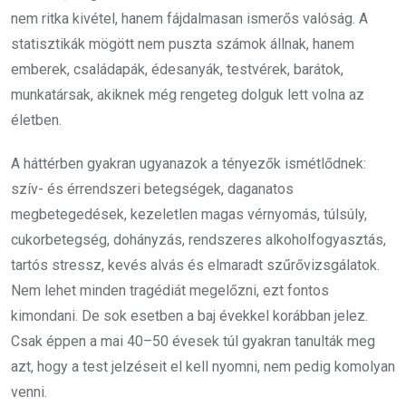
nem ritka kivétel, hanem fájdalmasan ismerős valóság. A
statisztikák mögött nem puszta számok állnak, hanem
emberek, családapák, édesanyák, testvérek, barátok,
munkatársak, akiknek még rengeteg dolguk lett volna az
életben.
A háttérben gyakran ugyanazok a tényezők ismétlődnek:
szív- és érrendszeri betegségek, daganatos
megbetegedések, kezeletlen magas vérnyomás, túlsúly,
cukorbetegség, dohányzás, rendszeres alkoholfogyasztás,
tartós stressz, kevés alvás és elmaradt szűrővizsgálatok.
Nem lehet minden tragédiát megelőzni, ezt fontos
kimondani. De sok esetben a baj évekkel korábban jelez.
Csak éppen a mai 40–50 évesek túl gyakran tanulták meg
azt, hogy a test jelzéseit el kell nyomni, nem pedig komolyan
venni.