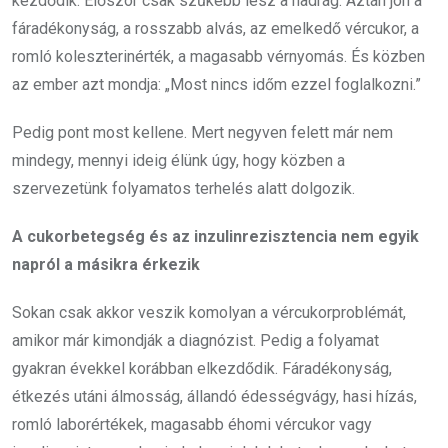
kezdődik. Először csak szűkebb lesz a nadrág. Aztán jön a
fáradékonyság, a rosszabb alvás, az emelkedő vércukor, a
romló koleszterinérték, a magasabb vérnyomás. És közben
az ember azt mondja: „Most nincs időm ezzel foglalkozni.”
Pedig pont most kellene. Mert negyven felett már nem
mindegy, mennyi ideig élünk úgy, hogy közben a
szervezetünk folyamatos terhelés alatt dolgozik.
A cukorbetegség és az inzulinrezisztencia nem egyik
napról a másikra érkezik
Sokan csak akkor veszik komolyan a vércukorproblémát,
amikor már kimondják a diagnózist. Pedig a folyamat
gyakran évekkel korábban elkezdődik. Fáradékonyság,
étkezés utáni álmosság, állandó édességvágy, hasi hízás,
romló laborértékek, magasabb éhomi vércukor vagy