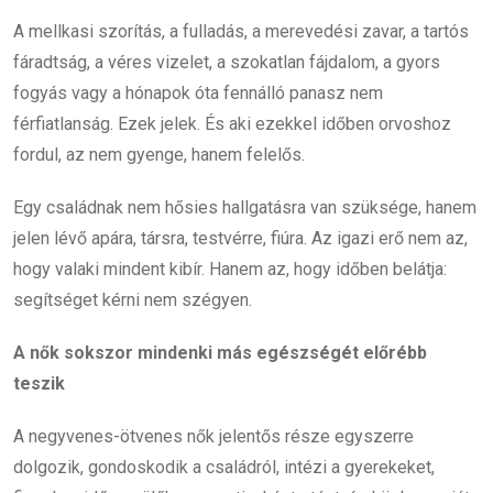
A mellkasi szorítás, a fulladás, a merevedési zavar, a tartós
fáradtság, a véres vizelet, a szokatlan fájdalom, a gyors
fogyás vagy a hónapok óta fennálló panasz nem
férfiatlanság. Ezek jelek. És aki ezekkel időben orvoshoz
fordul, az nem gyenge, hanem felelős.
Egy családnak nem hősies hallgatásra van szüksége, hanem
jelen lévő apára, társra, testvérre, fiúra. Az igazi erő nem az,
hogy valaki mindent kibír. Hanem az, hogy időben belátja:
segítséget kérni nem szégyen.
A nők sokszor mindenki más egészségét előrébb
teszik
A negyvenes-ötvenes nők jelentős része egyszerre
dolgozik, gondoskodik a családról, intézi a gyerekeket,