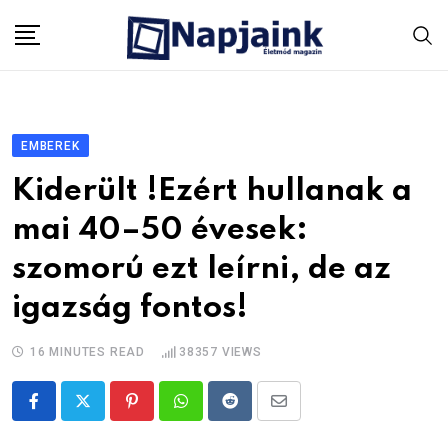
Skip
to
content
EMBEREK
Kiderült !Ezért hullanak a
mai 40–50 évesek:
szomorú ezt leírni, de az
igazság fontos!
16 MINUTES READ
38357
VIEWS
Pinterest
Whatsapp
Reddit
Share
via