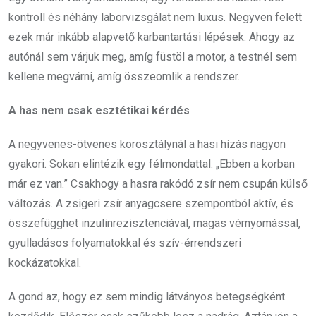
kontroll és néhány laborvizsgálat nem luxus. Negyven felett
ezek már inkább alapvető karbantartási lépések. Ahogy az
autónál sem várjuk meg, amíg füstöl a motor, a testnél sem
kellene megvárni, amíg összeomlik a rendszer.
A has nem csak esztétikai kérdés
A negyvenes-ötvenes korosztálynál a hasi hízás nagyon
gyakori. Sokan elintézik egy félmondattal: „Ebben a korban
már ez van.” Csakhogy a hasra rakódó zsír nem csupán külső
változás. A zsigeri zsír anyagcsere szempontból aktív, és
összefügghet inzulinrezisztenciával, magas vérnyomással,
gyulladásos folyamatokkal és szív-érrendszeri
kockázatokkal.
A gond az, hogy ez sem mindig látványos betegségként