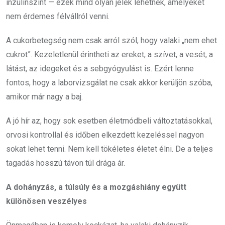
inzulinszint — ezek mind olyan jelek lehetnek, amelyeket
nem érdemes félvállról venni.
A cukorbetegség nem csak arról szól, hogy valaki „nem ehet
cukrot”. Kezeletlenül érintheti az ereket, a szívet, a vesét, a
látást, az idegeket és a sebgyógyulást is. Ezért lenne
fontos, hogy a laborvizsgálat ne csak akkor kerüljön szóba,
amikor már nagy a baj.
A jó hír az, hogy sok esetben életmódbeli változtatásokkal,
orvosi kontrollal és időben elkezdett kezeléssel nagyon
sokat lehet tenni. Nem kell tökéletes életet élni. De a teljes
tagadás hosszú távon túl drága ár.
A dohányzás, a túlsúly és a mozgáshiány együtt
különösen veszélyes