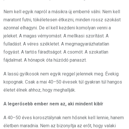
Nem kell egyik napról a másikra új emberré válni. Nem kell
maratont futni, tökéletesen étkezni, minden rossz szokást
azonnal elhagyni. De el kell kezdeni komolyan venni a
jeleket. A magas vérnyomást. A mellkasi szorítást. A
fulladást. A véres székletet. A megmagyarázhatatlan
fogyást. A tartós fáradtságot. A csomót. A szokatlan
fájdalmat. A hónapok óta húzódó panaszt.
A lassú gyilkosok nem egyik reggel jelennek meg. Évekig
kopognak. Csak a mai 40–50 évesek túl gyakran túl hangos
életet élnek ahhoz, hogy meghallják.
A legerősebb ember nem az, aki mindent kibír
A 40–50 éves korosztálynak nem hősnek kell lennie, hanem
életben maradnia. Nem az bizonyítja az erőt, hogy valaki