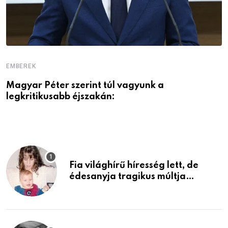
EMBEREK
E
Magyar Péter szerint túl vagyunk a
A
legkritikusabb éjszakán:
Fia világhírű híresség lett, de
édesanyja tragikus múltja
rosszabb, mint azt el tudnád
képzelni