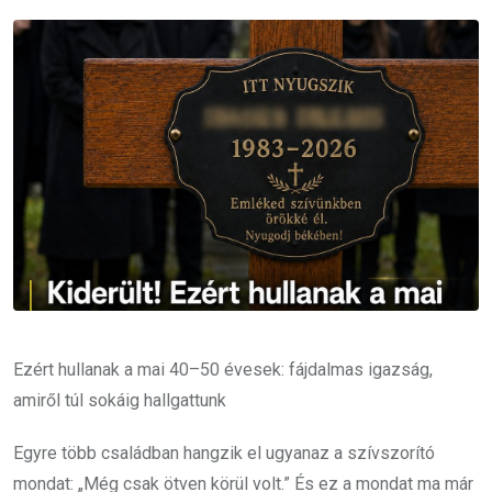
Email
Ezért hullanak a mai 40–50 évesek: fájdalmas igazság,
amiről túl sokáig hallgattunk
Egyre több családban hangzik el ugyanaz a szívszorító
mondat: „Még csak ötven körül volt.” És ez a mondat ma már