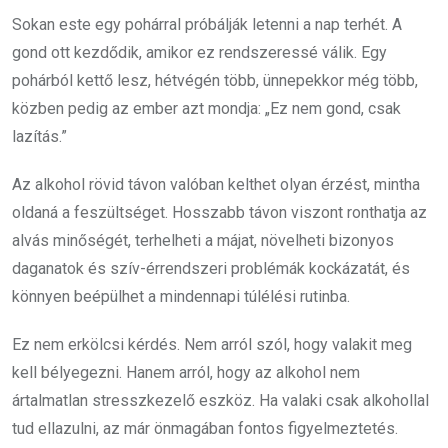
Sokan este egy pohárral próbálják letenni a nap terhét. A
gond ott kezdődik, amikor ez rendszeressé válik. Egy
pohárból kettő lesz, hétvégén több, ünnepekkor még több,
közben pedig az ember azt mondja: „Ez nem gond, csak
lazítás.”
Az alkohol rövid távon valóban kelthet olyan érzést, mintha
oldaná a feszültséget. Hosszabb távon viszont ronthatja az
alvás minőségét, terhelheti a májat, növelheti bizonyos
daganatok és szív-érrendszeri problémák kockázatát, és
könnyen beépülhet a mindennapi túlélési rutinba.
Ez nem erkölcsi kérdés. Nem arról szól, hogy valakit meg
kell bélyegezni. Hanem arról, hogy az alkohol nem
ártalmatlan stresszkezelő eszköz. Ha valaki csak alkohollal
tud ellazulni, az már önmagában fontos figyelmeztetés.