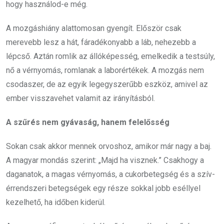
hogy használod-e még.
A mozgáshiány alattomosan gyengít. Először csak
merevebb lesz a hát, fáradékonyabb a láb, nehezebb a
lépcső. Aztán romlik az állóképesség, emelkedik a testsúly,
nő a vérnyomás, romlanak a laborértékek. A mozgás nem
csodaszer, de az egyik legegyszerűbb eszköz, amivel az
ember visszavehet valamit az irányításból.
A szűrés nem gyávaság, hanem felelősség
Sokan csak akkor mennek orvoshoz, amikor már nagy a baj.
A magyar mondás szerint: „Majd ha visznek.” Csakhogy a
daganatok, a magas vérnyomás, a cukorbetegség és a szív-
érrendszeri betegségek egy része sokkal jobb eséllyel
kezelhető, ha időben kiderül.