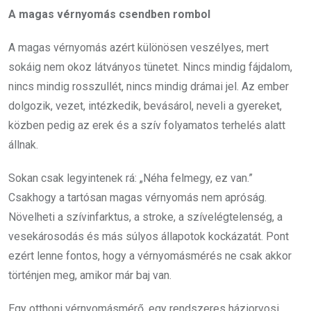
A magas vérnyomás csendben rombol
A magas vérnyomás azért különösen veszélyes, mert
sokáig nem okoz látványos tünetet. Nincs mindig fájdalom,
nincs mindig rosszullét, nincs mindig drámai jel. Az ember
dolgozik, vezet, intézkedik, bevásárol, neveli a gyereket,
közben pedig az erek és a szív folyamatos terhelés alatt
állnak.
Sokan csak legyintenek rá: „Néha felmegy, ez van.”
Csakhogy a tartósan magas vérnyomás nem apróság.
Növelheti a szívinfarktus, a stroke, a szívelégtelenség, a
vesekárosodás és más súlyos állapotok kockázatát. Pont
ezért lenne fontos, hogy a vérnyomásmérés ne csak akkor
történjen meg, amikor már baj van.
Egy otthoni vérnyomásmérő, egy rendszeres háziorvosi