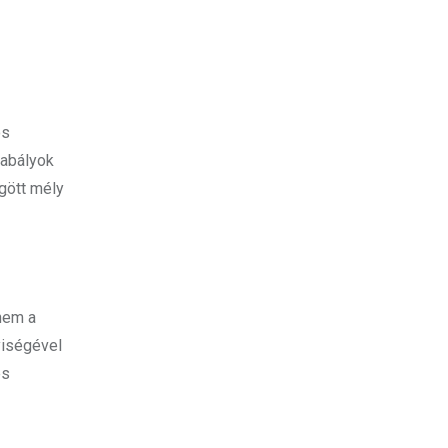
os
zabályok
ögött mély
nem a
yiségével
és