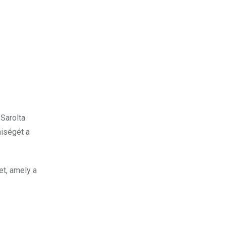
 Sarolta
miségét a
et, amely a