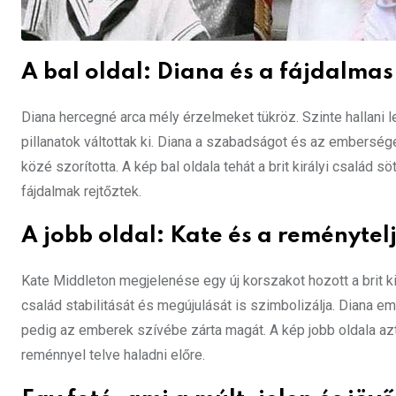
A bal oldal: Diana és a fájdalmas
Diana hercegné arca mély érzelmeket tükröz. Szinte hallani 
pillanatok váltottak ki. Diana a szabadságot és az embersé
közé szorította. A kép bal oldala tehát a brit királyi csalá
fájdalmak rejtőztek.
A jobb oldal: Kate és a reménytelj
Kate Middleton megjelenése egy új korszakot hozott a brit
család stabilitását és megújulását is szimbolizálja. Diana 
pedig az emberek szívébe zárta magát. A kép jobb oldala azt ü
reménnyel telve haladni előre.