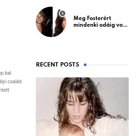
Meg Fosterért
mindenki odáig volt
– itt van ma, 77
évesen
RECENT POSTS
ép bal
ályi család
tett.