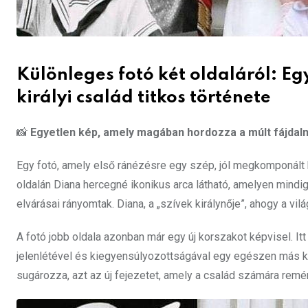
Különleges fotó két oldaláról: Eg
királyi család titkos története
📸
Egyetlen kép, amely magában hordozza a múlt fájdalm
Egy fotó, amely első ránézésre egy szép, jól megkomponált ki
oldalán Diana hercegné ikonikus arca látható, amelyen mindig
elvárásai rányomtak. Diana, a „szívek királynője”, ahogy a v
A fotó jobb oldala azonban már egy új korszakot képvisel. I
jelenlétével és kiegyensúlyozottságával egy egészen más képe
sugározza, azt az új fejezetet, amely a család számára remén