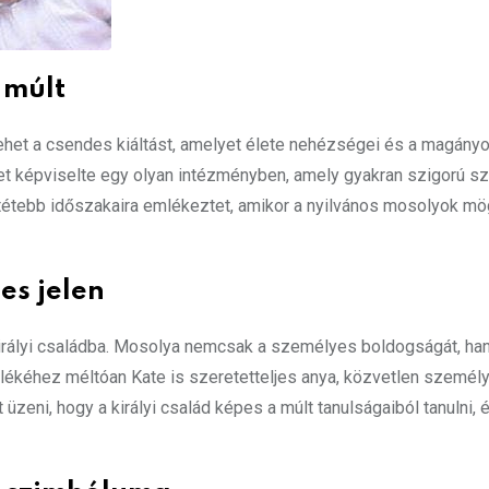
 múlt
lehet a csendes kiáltást, amelyet élete nehézségei és a magány
get képviselte egy olyan intézményben, amely gyakran szigorú s
d sötétebb időszakaira emlékeztet, amikor a nyilvános mosolyok m
es jelen
 királyi családba. Mosolya nemcsak a személyes boldogságát, ha
emlékéhez méltóan Kate is szeretetteljes anya, közvetlen személ
zeni, hogy a királyi család képes a múlt tanulságaiból tanulni, 