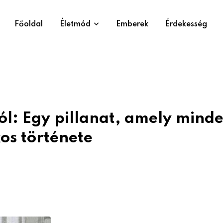
Főoldal
Életmód
Emberek
Érdekesség
ól: Egy pillanat, amely mind
kos története