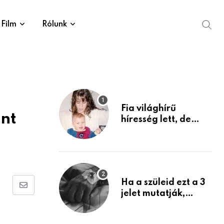
Film
Rólunk
Fia világhírű
ent
híresség lett, de
édesanyja tragikus
múltja rosszabb,
mint azt el tudnád
képzelni
Ha a szüleid ezt a 3
Share
jelet mutatják,
életük végéhez
via
közeledhetnek.
Email