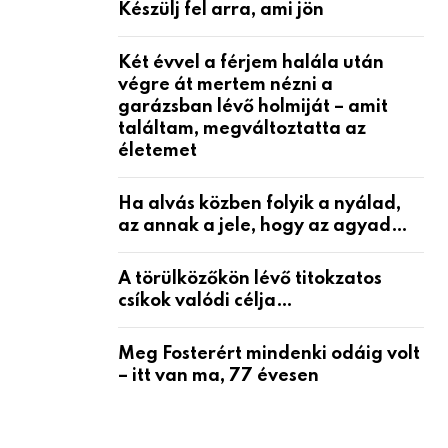
Készülj fel arra, ami jön
Két évvel a férjem halála után
végre át mertem nézni a
garázsban lévő holmiját – amit
találtam, megváltoztatta az
életemet
Ha alvás közben folyik a nyálad,
az annak a jele, hogy az agyad…
A törülközőkön lévő titokzatos
csíkok valódi célja…
Meg Fosterért mindenki odáig volt
– itt van ma, 77 évesen