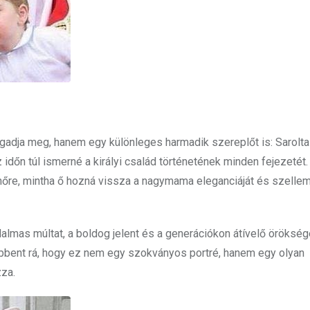
adja meg, hanem egy különleges harmadik szereplőt is: Sarolta
időn túl ismerné a királyi család történetének minden fejezetét.
ynőre, mintha ő hozná vissza a nagymama eleganciáját és szelle
jdalmas múltat, a boldog jelent és a generációkon átívelő örökség
 döbbent rá, hogy ez nem egy szokványos portré, hanem egy olyan
zza.