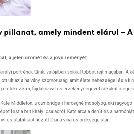
y pillanat, amely mindent elárul – A
át, a jelen örömét és a jövő reményét.
rályi portrénak tűnik, valójában sokkal többet rejt magában. A k
 ott ült az a halvány szomorúság, amit élete nehézségei és a kir
ilág emlékszik rá, fájdalmával és érzékenységével sokakat megérin
tt Kate Middleton, a cambridge-i hercegné mosolyog, aki ragyogó
t fest a brit királyi családról. Kate arca a derűt és a harmóniát
yt és stabilitást hozott Diana viharos öröksége után.