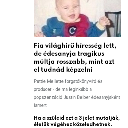
Fia világhírű híresség lett,
de édesanyja tragikus
múltja rosszabb, mint azt
el tudnád képzelni
Pattie Mellette forgatókönyvíró és
producer - de ma leginkább a
popszenzáció Justin Beiber édesanyjaként
ismert.
Ha a szüleid ezt a 3 jelet mutatják,
életük végéhez közeledhetnek.