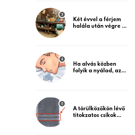
Készülj fel arra, ami
jön
Két évvel a férjem
halála után végre át
mertem nézni a
garázsban lévő
holmiját – amit
találtam,
megváltoztatta az
Ha alvás közben
életemet
folyik a nyálad, az
annak a jele, hogy
az agyad…
A törülközőkön lévő
titokzatos csíkok
valódi célja…