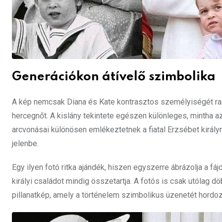
Generációkon átívelő szimbolika
A kép nemcsak Diana és Kate kontrasztos személyiségét rag
hercegnőt. A kislány tekintete egészen különleges, mintha az 
arcvonásai különösen emlékeztetnek a fiatal Erzsébet királ
jelenbe.
Egy ilyen fotó ritka ajándék, hiszen egyszerre ábrázolja a fá
királyi családot mindig összetartja. A fotós is csak utólag
pillanatkép, amely a történelem szimbolikus üzenetét hordo