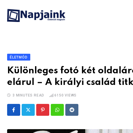
Skip
to
content
ÉLETMÓD
Különleges fotó két oldalár
elárul – A királyi család tit
3 MINUTES READ
6150
VIEWS
Pinterest
Whatsapp
Reddit