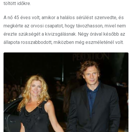
töltött időkre.
A nő 45 éves volt, amikor a halálos sérülést szenvedte, és
megkérte az orvosi csapatot, hogy távozhasson, mivel nem
érezte szükségét a kivizsgálásnak. Négy órával később az
állapota rosszabbodott, miközben még eszméleténél volt.