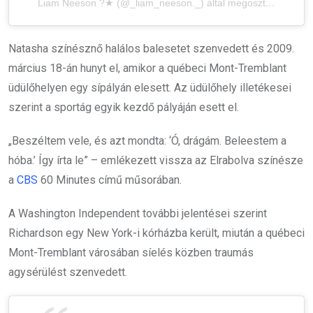
Liam Neeson ?★ (@_liam_neeson._) által megosztott bejegyzés
Natasha színésznő halálos balesetet szenvedett és 2009.
március 18-án hunyt el, amikor a québeci Mont-Tremblant
üdülőhelyen egy sípályán elesett. Az üdülőhely illetékesei
szerint a sportág egyik kezdő pályáján esett el.
„Beszéltem vele, és azt mondta: ‘Ó, drágám. Beleestem a
hóba.’ Így írta le” – emlékezett vissza az Elrabolva színésze
a
CBS
60 Minutes című műsorában.
A Washington Independent további jelentései szerint
Richardson egy New York-i kórházba került, miután a québeci
Mont-Tremblant városában síelés közben traumás
agysérülést szenvedett.