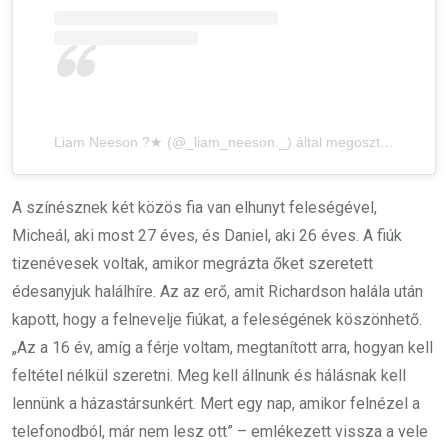
Liam Neeson ?★ (@_liam_neeson._) által megosztott bejegyzés
A színésznek két közös fia van elhunyt feleségével,
Micheál, aki most 27 éves, és Daniel, aki 26 éves. A fiúk
tizenévesek voltak, amikor megrázta őket szeretett
édesanyjuk halálhíre. Az az erő, amit Richardson halála után
kapott, hogy a felnevelje fiúkat, a feleségének köszönhető.
„Az a 16 év, amíg a férje voltam, megtanított arra, hogyan kell
feltétel nélkül szeretni. Meg kell állnunk és hálásnak kell
lennünk a házastársunkért. Mert egy nap, amikor felnézel a
telefonodból, már nem lesz ott” – emlékezett vissza a vele