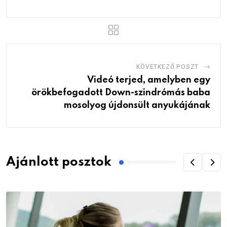
KÖVETKEZŐ POSZT
Videó terjed, amelyben egy
örökbefogadott Down-szindrómás baba
mosolyog újdonsült anyukájának
Ajánlott posztok