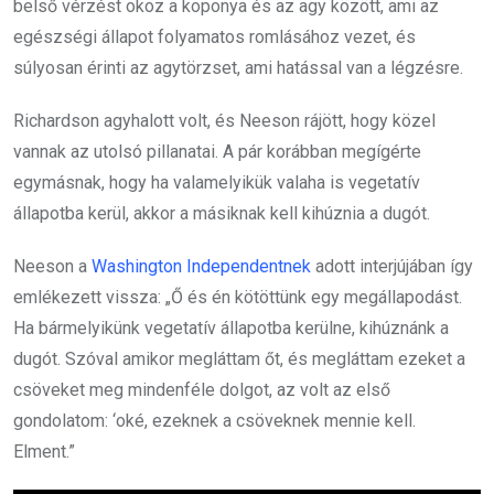
belső vérzést okoz a koponya és az agy között, ami az
egészségi állapot folyamatos romlásához vezet, és
súlyosan érinti az agytörzset, ami hatással van a légzésre.
Richardson agyhalott volt, és Neeson rájött, hogy közel
vannak az utolsó pillanatai. A pár korábban megígérte
egymásnak, hogy ha valamelyikük valaha is vegetatív
állapotba kerül, akkor a másiknak kell kihúznia a dugót.
Neeson a
Washington Independentnek
adott interjújában így
emlékezett vissza: „Ő és én kötöttünk egy megállapodást.
Ha bármelyikünk vegetatív állapotba kerülne, kihúznánk a
dugót. Szóval amikor megláttam őt, és megláttam ezeket a
csöveket meg mindenféle dolgot, az volt az első
gondolatom: ‘oké, ezeknek a csöveknek mennie kell.
Elment.”