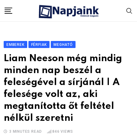
Skip
to
content
EMBEREK
FÉRFIAK
MEGHATÓ
Liam Neeson még mindig
minden nap beszél a
feleségével a sírjánál | A
felesége volt az, aki
megtanította őt feltétel
nélkül szeretni
3 MINUTES READ
846
VIEWS