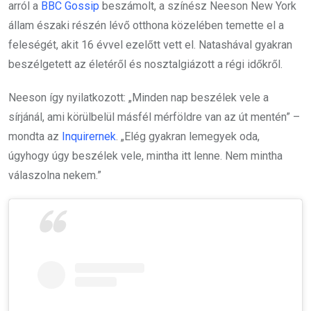
arról a
BBC Gossip
beszámolt, a színész Neeson New York
állam északi részén lévő otthona közelében temette el a
feleségét, akit 16 évvel ezelőtt vett el. Natashával gyakran
beszélgetett az életéről és nosztalgiázott a régi időkről.
Neeson így nyilatkozott: „Minden nap beszélek vele a
sírjánál, ami körülbelül másfél mérföldre van az út mentén” –
mondta az
Inquirernek
. „Elég gyakran lemegyek oda,
úgyhogy úgy beszélek vele, mintha itt lenne. Nem mintha
válaszolna nekem.”