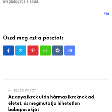
meglátogatja a sírját.
via
Oszd meg ezt a posztot:
Pinterest
Whatsapp
Reddit
Share
via
Email
ELŐZŐ POSZT
Az anya ikrek után hármas ikreknek ad
életet, és megmutatja hihetetlen
babapocakját