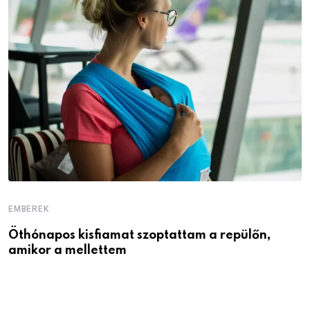
EMBEREK
E
Öthónapos kisfiamat szoptattam a repülőn,
M
amikor a mellettem
l