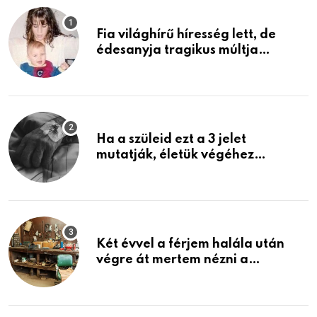
Fia világhírű híresség lett, de
édesanyja tragikus múltja
rosszabb, mint azt el tudnád
képzelni
Ha a szüleid ezt a 3 jelet
mutatják, életük végéhez
közeledhetnek. Készülj fel arra,
ami jön
Két évvel a férjem halála után
végre át mertem nézni a
garázsban lévő holmiját – amit
találtam, megváltoztatta az
életemet