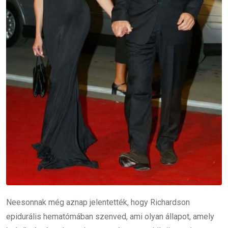
Neesonnak még aznap jelentették, hogy Richardson
epidurális hematómában szenved, ami olyan állapot, amely