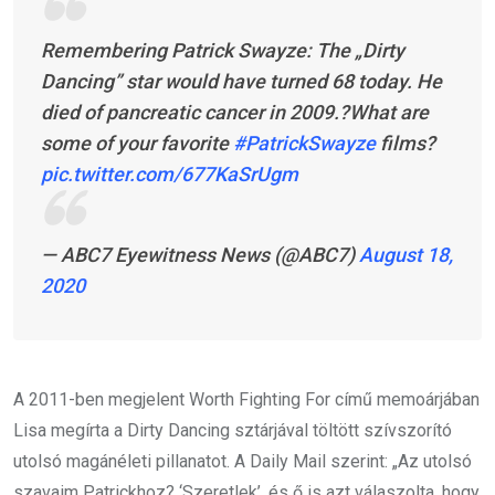
Remembering Patrick Swayze: The „Dirty
Dancing” star would have turned 68 today. He
died of pancreatic cancer in 2009.?What are
some of your favorite
#PatrickSwayze
films?
pic.twitter.com/677KaSrUgm
— ABC7 Eyewitness News (@ABC7)
August 18,
2020
A 2011-ben megjelent Worth Fighting For című memoárjában
Lisa megírta a Dirty Dancing sztárjával töltött szívszorító
utolsó magánéleti pillanatot. A Daily Mail szerint: „Az utolsó
szavaim Patrickhoz? ‘Szeretlek’, és ő is azt válaszolta, hogy