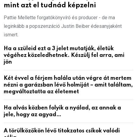
mint azt el tudnád képzelni
Pattie Mellette forgatókönyvíró és producer - de ma
leginkább a popszenzáció Justin Beiber édesanyjaként
ismert.
Ha a szüleid ezt a 3 jelet mutatják, életük
végéhez közeledhetnek. Készülj fel arra, ami
jön
Két évvel a férjem halála után végre át mertem
nézni a garázsban lévő holmiját – amit találtam,
megváltoztatta az életemet
Ha alvás közben folyik a nyálad, az annak a
jele, hogy az agyad…
A törülközőkön lévő titokzatos csíkok valódi