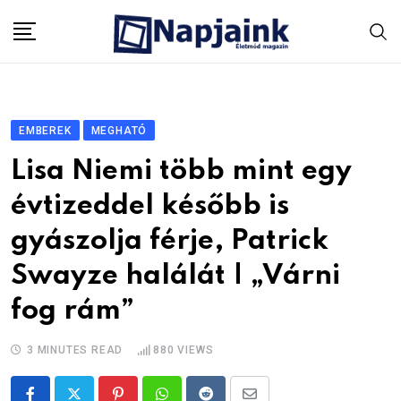
Skip
to
content
EMBEREK
MEGHATÓ
Lisa Niemi több mint egy
évtizeddel később is
gyászolja férje, Patrick
Swayze halálát | „Várni
fog rám”
3 MINUTES READ
880
VIEWS