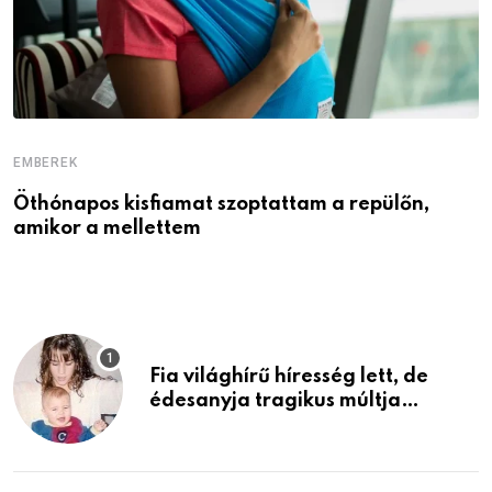
EMBEREK
E
Öthónapos kisfiamat szoptattam a repülőn,
M
amikor a mellettem
l
Fia világhírű híresség lett, de
édesanyja tragikus múltja
rosszabb, mint azt el tudnád
képzelni