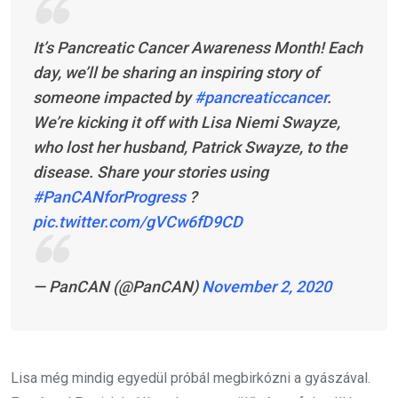
It’s Pancreatic Cancer Awareness Month! Each
day, we’ll be sharing an inspiring story of
someone impacted by
#pancreaticcancer
.
We’re kicking it off with Lisa Niemi Swayze,
who lost her husband, Patrick Swayze, to the
disease. Share your stories using
#PanCANforProgress
?
pic.twitter.com/gVCw6fD9CD
— PanCAN (@PanCAN)
November 2, 2020
Lisa még mindig egyedül próbál megbirkózni a gyászával.