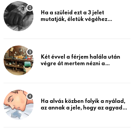
Ha a szüleid ezt a 3 jelet
mutatják, életük végéhez
közeledhetnek. Készülj fel arra,
ami jön
Két évvel a férjem halála után
végre át mertem nézni a
garázsban lévő holmiját – amit
találtam, megváltoztatta az
életemet
Ha alvás közben folyik a nyálad,
az annak a jele, hogy az agyad…