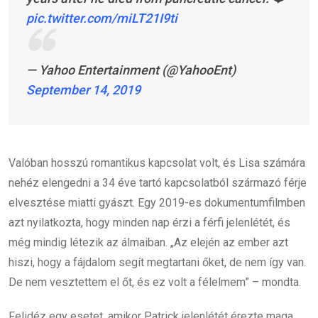
pic.twitter.com/miLT21I9ti
— Yahoo Entertainment (@YahooEnt)
September 14, 2019
Valóban hosszú romantikus kapcsolat volt, és Lisa számára
nehéz elengedni a 34 éve tartó kapcsolatból származó férje
elvesztése miatti gyászt. Egy 2019-es dokumentumfilmben
azt nyilatkozta, hogy minden nap érzi a férfi jelenlétét, és
még mindig létezik az álmaiban. „Az elején az ember azt
hiszi, hogy a fájdalom segít megtartani őket, de nem így van.
De nem vesztettem el őt, és ez volt a félelmem” – mondta.
Felidéz egy esetet, amikor Patrick jelenlétét érezte maga