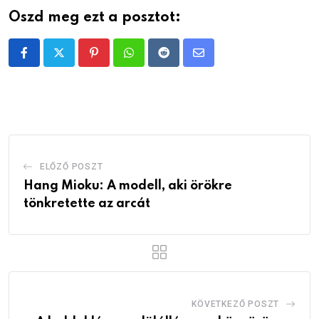
Oszd meg ezt a posztot:
Pinterest
Whatsapp
Reddit
Share
via
Email
ELŐZŐ POSZT
Hang Mioku: A modell, aki örökre
tönkretette az arcát
KÖVETKEZŐ POSZT