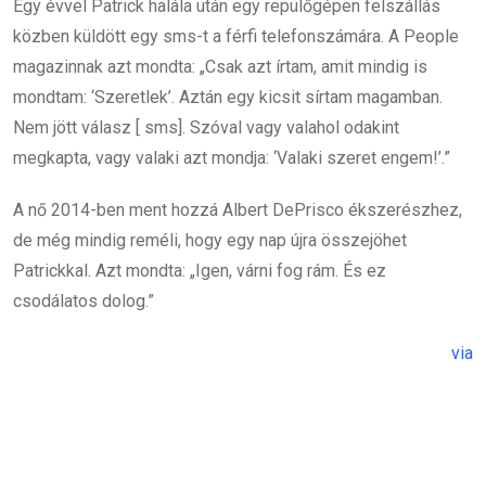
Egy évvel Patrick halála után egy repülőgépen felszállás
közben küldött egy sms-t a férfi telefonszámára. A People
magazinnak azt mondta: „Csak azt írtam, amit mindig is
mondtam: ‘Szeretlek’. Aztán egy kicsit sírtam magamban.
Nem jött válasz [ sms]. Szóval vagy valahol odakint
megkapta, vagy valaki azt mondja: ‘Valaki szeret engem!’.”
A nő 2014-ben ment hozzá Albert DePrisco ékszerészhez,
de még mindig reméli, hogy egy nap újra összejöhet
Patrickkal. Azt mondta: „Igen, várni fog rám. És ez
csodálatos dolog.”
via