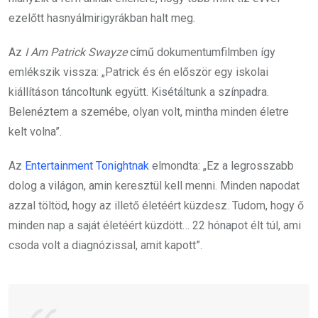
ezelőtt hasnyálmirigyrákban halt meg.
Az
I Am Patrick Swayze
című dokumentumfilmben így
emlékszik vissza: „Patrick és én először egy iskolai
kiállításon táncoltunk együtt. Kisétáltunk a színpadra.
Belenéztem a szemébe, olyan volt, mintha minden életre
kelt volna”.
Az
Entertainment Tonightnak
elmondta: „Ez a legrosszabb
dolog a világon, amin keresztül kell menni. Minden napodat
azzal töltöd, hogy az illető életéért küzdesz. Tudom, hogy ő
minden nap a saját életéért küzdött… 22 hónapot élt túl, ami
csoda volt a diagnózissal, amit kapott”.