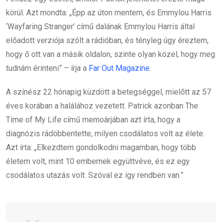
körül. Azt mondta: „Épp az úton mentem, és Emmylou Harris
‘Wayfaring Stranger’ című dalának Emmylou Harris által
előadott verziója szólt a rádióban, és tényleg úgy éreztem,
hogy ő ott van a másik oldalon, szinte olyan közel, hogy meg
tudnám érinteni” – írja a
Far Out Magazine
.
A színész 22 hónapig küzdött a betegséggel, mielőtt az 57
éves korában a halálához vezetett. Patrick azonban The
Time of My Life című memoárjában azt írta, hogy a
diagnózis rádöbbentette, milyen csodálatos volt az élete.
Azt írta: „Elkezdtem gondolkodni magamban, hogy több
életem volt, mint 10 embernek együttvéve, és ez egy
csodálatos utazás volt. Szóval ez így rendben van.”