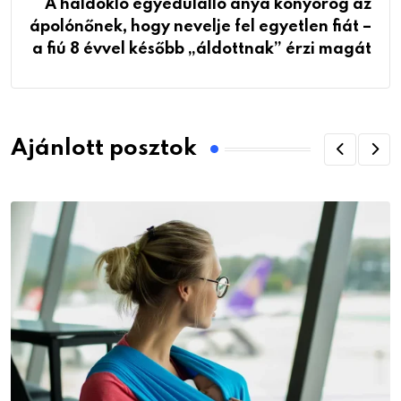
A haldokló egyedülálló anya könyörög az
ápolónőnek, hogy nevelje fel egyetlen fiát –
a fiú 8 évvel később „áldottnak” érzi magát
Ajánlott posztok