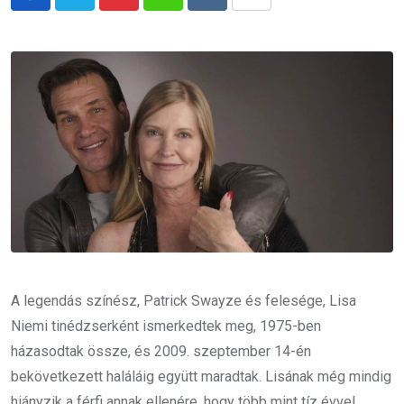
Pinterest
Whatsapp
Reddit
Share
via
Email
A legendás színész, Patrick Swayze és felesége, Lisa
Niemi tinédzserként ismerkedtek meg, 1975-ben
házasodtak össze, és 2009. szeptember 14-én
bekövetkezett haláláig együtt maradtak. Lisának még mindig
hiányzik a férfi annak ellenére, hogy több mint tíz évvel