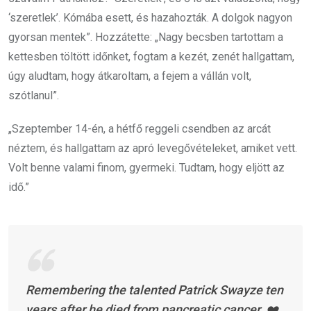
‘szeretlek’. Kómába esett, és hazahozták. A dolgok nagyon
gyorsan mentek”. Hozzátette: „Nagy becsben tartottam a
kettesben töltött időnket, fogtam a kezét, zenét hallgattam,
úgy aludtam, hogy átkaroltam, a fejem a vállán volt,
szótlanul”.
„Szeptember 14-én, a hétfő reggeli csendben az arcát
néztem, és hallgattam az apró levegővételeket, amiket vett.
Volt benne valami finom, gyermeki. Tudtam, hogy eljött az
idő.”
Remembering the talented Patrick Swayze ten
years after he died from pancreatic cancer. ❤️