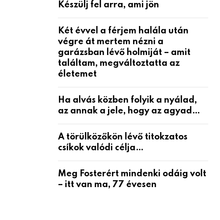
Készülj fel arra, ami jön
Két évvel a férjem halála után
végre át mertem nézni a
garázsban lévő holmiját – amit
találtam, megváltoztatta az
életemet
Ha alvás közben folyik a nyálad,
az annak a jele, hogy az agyad…
A törülközőkön lévő titokzatos
csíkok valódi célja…
Meg Fosterért mindenki odáig volt
– itt van ma, 77 évesen