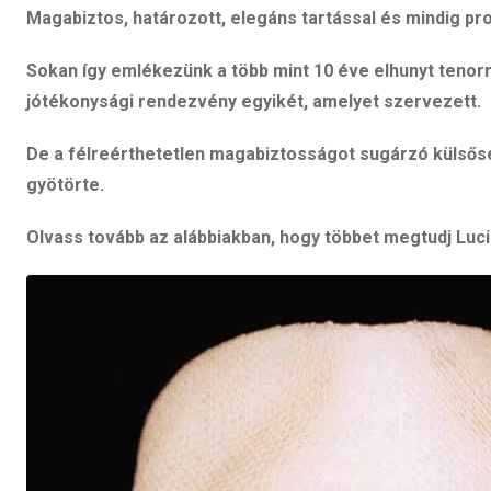
Magabiztos, határozott, elegáns tartással és mindig pro
Sokan így emlékezünk a több mint 10 éve elhunyt tenorra
jótékonysági rendezvény egyikét, amelyet szervezett.
De a félreérthetetlen magabiztosságot sugárzó külsőség
gyötörte.
Olvass tovább az alábbiakban, hogy többet megtudj Lucia