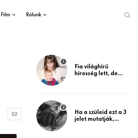
Film
Rólunk
Fia világhírű
híresség lett, de
édesanyja tragikus
múltja rosszabb,
mint azt el tudnád
képzelni
Ha a szüleid ezt a 3
Share
jelet mutatják,
életük végéhez
via
közeledhetnek.
Email