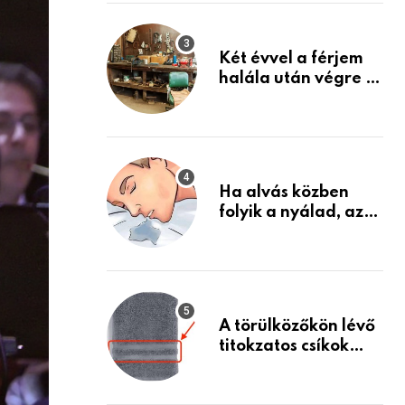
Készülj fel arra, ami
jön
Két évvel a férjem
halála után végre át
mertem nézni a
garázsban lévő
holmiját – amit
találtam,
megváltoztatta az
Ha alvás közben
életemet
folyik a nyálad, az
annak a jele, hogy
az agyad…
A törülközőkön lévő
titokzatos csíkok
valódi célja…