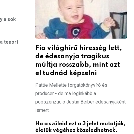
y a sok
a tenort
Fia világhírű híresség lett,
de édesanyja tragikus
múltja rosszabb, mint azt
el tudnád képzelni
Pattie Mellette forgatókönyvíró és
producer - de ma leginkább a
popszenzáció Justin Beiber édesanyjaként
ismert.
Ha a szüleid ezt a 3 jelet mutatják,
életük végéhez közeledhetnek.