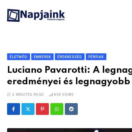
Skip
to
content
ÉLETMÓD
EMBEREK
ÉRDEKESSÉG
FÉRFIAK
Luciano Pavarotti: A legna
eredményei és legnagyobb 
4 MINUTES READ
838
VIEWS
Pinterest
Whatsapp
Reddit