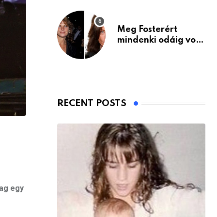
Meg Fosterért
mindenki odáig volt
– itt van ma, 77
évesen
RECENT POSTS
lag egy