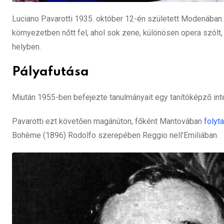
Luciano Pavarotti 1935. október 12-én született Modenában. 
környezetben nőtt fel, ahol sok zene, különösen opera szólt,
helyben.
Pályafutása
Miután 1955-ben befejezte tanulmányait egy tanítóképző intéz
Pavarotti ezt követően magánúton, főként Mantovában
folyt
Bohème (1896) Rodolfo szerepében Reggio nell’Emiliában.