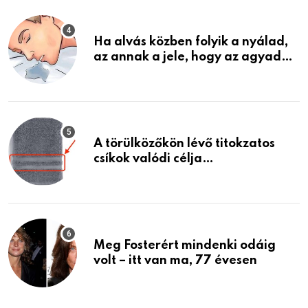
életemet
Ha alvás közben folyik a nyálad,
az annak a jele, hogy az agyad…
A törülközőkön lévő titokzatos
csíkok valódi célja…
Meg Fosterért mindenki odáig
volt – itt van ma, 77 évesen