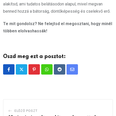
alakítsd, ami tudatos belátásodon alapul, mivel megvan
benned hozzá a bátorság, döntőképesség és cselekvő erő.
Te mit gondolsz? Ne felejtsd el megosztani, hogy minél
többen elolvashassák!
Oszd meg ezt a posztot:
Pinterest
Whatsapp
Reddit
Share
via
Email
ELŐZŐ POSZT