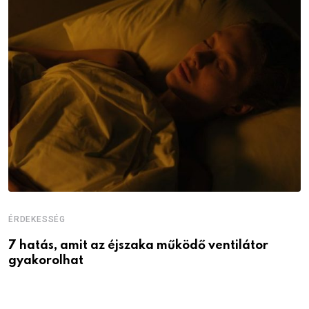
ÉRDEKESSÉG
É
7 hatás, amit az éjszaka működő ventilátor
6
gyakorolhat
é