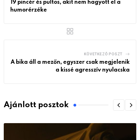
19 pincér és pultos, akit nem hagyott el a
humorérzéke
KÖVETKEZŐ POSZT
A bika áll a mezőn, egyszer csak megjelenik
a kissé agresszív nyulacska
Ajánlott posztok