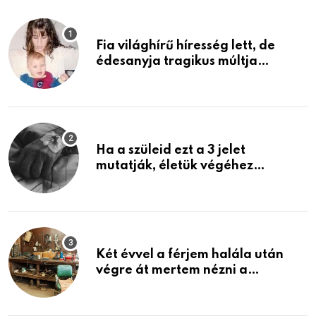
Fia világhírű híresség lett, de
édesanyja tragikus múltja
rosszabb, mint azt el tudnád
képzelni
Ha a szüleid ezt a 3 jelet
mutatják, életük végéhez
közeledhetnek. Készülj fel arra,
ami jön
Két évvel a férjem halála után
végre át mertem nézni a
garázsban lévő holmiját – amit
találtam, megváltoztatta az