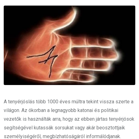
Email
A tenyérjóslás több 1000 éves múltra tekint vissza szerte a
világon. Az ókorban a legnagyobb katonai és politikai
vezetők is használták arra, hogy az ebben jártas tenyérjósok
segítségével kutassák sorsukat vagy akár beosztottjaik
személyiségéről, megbízhatóságáról informálódjanak.