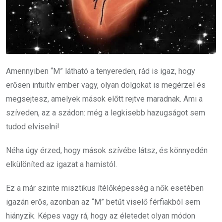
Amennyiben “M” látható a tenyereden, rád is igaz, hogy
erősen intuitív ember vagy, olyan dolgokat is megérzel és
megsejtesz, amelyek mások előtt rejtve maradnak. Ami a
szíveden, az a szádon: még a legkisebb hazugságot sem
tudod elviselni!
Néha úgy érzed, hogy mások szívébe látsz, és könnyedén
elkülöníted az igazat a hamistól.
Ez a már szinte misztikus ítélőképesség a nők esetében
igazán erős, azonban az “M” betűt viselő férfiakból sem
hiányzik. Képes vagy rá, hogy az életedet olyan módon