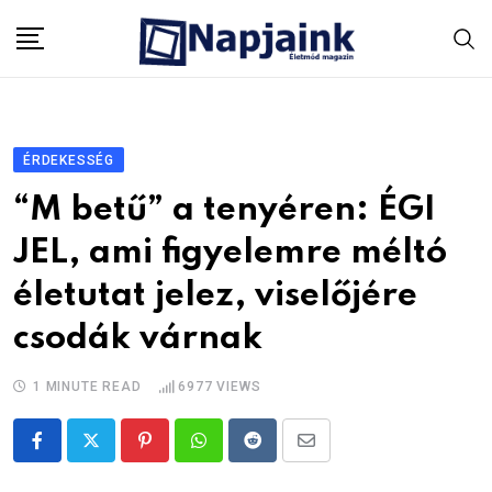
Skip
to
content
ÉRDEKESSÉG
“M betű” a tenyéren: ÉGI
JEL, ami figyelemre méltó
életutat jelez, viselőjére
csodák várnak
1 MINUTE READ
6977
VIEWS
Pinterest
Whatsapp
Reddit
Share
via