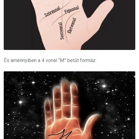
És amennyiben a 4 vonal “M” betűt formáz: