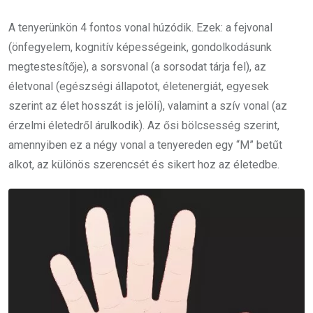
A tenyerünkön 4 fontos vonal húzódik. Ezek: a fejvonal
(önfegyelem, kognitív képességeink, gondolkodásunk
megtestesítője), a sorsvonal (a sorsodat tárja fel), az
életvonal (egészségi állapotot, életenergiát, egyesek
szerint az élet hosszát is jelöli), valamint a szív vonal (az
érzelmi életedről árulkodik). Az ősi bölcsesség szerint,
amennyiben ez a négy vonal a tenyereden egy “M” betűt
alkot, az különös szerencsét és sikert hoz az életedbe.