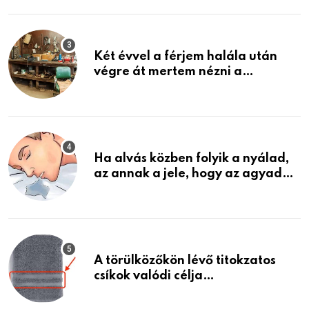
Két évvel a férjem halála után
végre át mertem nézni a
garázsban lévő holmiját – amit
találtam, megváltoztatta az
életemet
Ha alvás közben folyik a nyálad,
az annak a jele, hogy az agyad…
A törülközőkön lévő titokzatos
csíkok valódi célja…