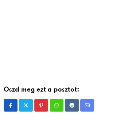
Oszd meg ezt a posztot:
Pinterest
Whatsapp
Reddit
Share
via
Email