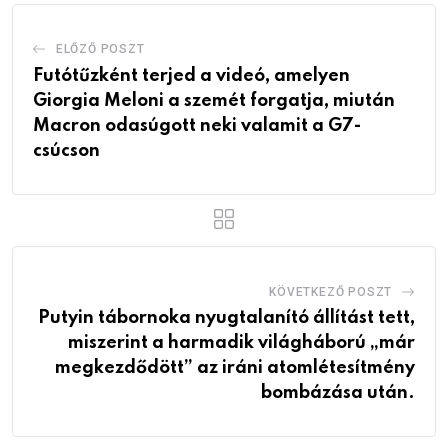
ELŐZŐ POSZT
Futótűzként terjed a videó, amelyen
Giorgia Meloni a szemét forgatja, miután
Macron odasúgott neki valamit a G7-
csúcson
KÖVETKEZŐ POSZT
Putyin tábornoka nyugtalanító állítást tett,
miszerint a harmadik világháború „már
megkezdődött” az iráni atomlétesítmény
bombázása után.