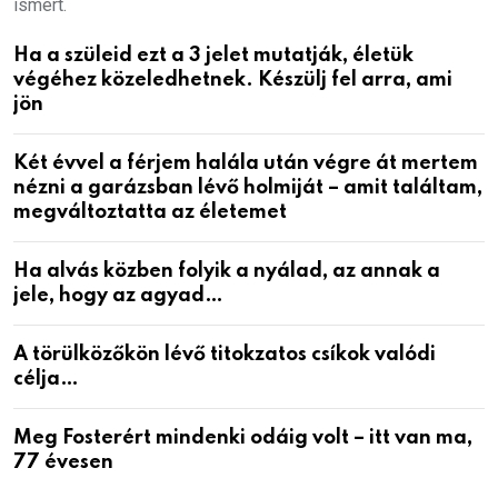
ismert.
Ha a szüleid ezt a 3 jelet mutatják, életük
végéhez közeledhetnek. Készülj fel arra, ami
jön
Két évvel a férjem halála után végre át mertem
nézni a garázsban lévő holmiját – amit találtam,
megváltoztatta az életemet
Ha alvás közben folyik a nyálad, az annak a
jele, hogy az agyad…
A törülközőkön lévő titokzatos csíkok valódi
célja…
Meg Fosterért mindenki odáig volt – itt van ma,
77 évesen