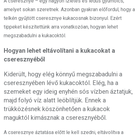
A cseresznye – egy nagyon ízletes és lédús gyümölcs,
amelyet sokan szeretnek. Azonban gyakran előfordul, hogy a
telkén gyűjtött cseresznye kukacosnak bizonyul. Ezért
tippeket készítettünk arra vonatkozóan, hogyan lehet
megszabadulni a kukacoktól.
Hogyan lehet eltávolítani a kukacokat a
cseresznyéből
Kiderült, hogy elég könnyű megszabadulni a
cseresznyében lévő kukacoktól. Elég, ha a
szemeket egy ideig enyhén sós vízben áztatjuk,
majd folyó víz alatt leöblítjük. Ennek a
trükközésnek köszönhetően a kukacok
maguktól kimásznak a cseresznyéből.
A cseresznye áztatása előtt le kell szedni, eltávolítva a