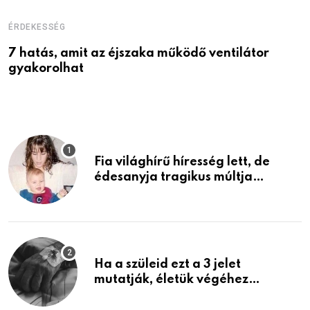
ÉRDEKESSÉG
É
7 hatás, amit az éjszaka működő ventilátor
6
gyakorolhat
é
Fia világhírű híresség lett, de
édesanyja tragikus múltja
rosszabb, mint azt el tudnád
képzelni
Ha a szüleid ezt a 3 jelet
mutatják, életük végéhez
közeledhetnek. Készülj fel arra,
ami jön