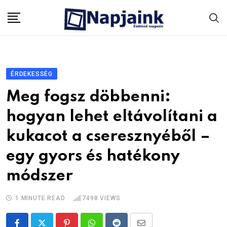
Skip
to
content
ÉRDEKESSÉG
Meg fogsz döbbenni:
hogyan lehet eltávolítani a
kukacot a cseresznyéből –
egy gyors és hatékony
módszer
1 MINUTE READ
7498
VIEWS