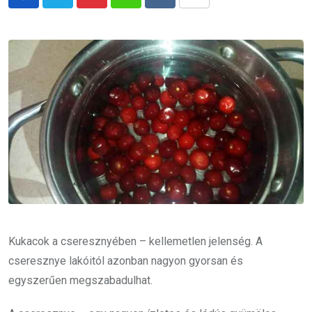
Pinterest
Whatsapp
Reddit
Share
via
Email
Kukacok a cseresznyében – kellemetlen jelenség. A
cseresznye lakóitól azonban nagyon gyorsan és
egyszerűen megszabadulhat.